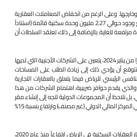
د وخارجها. وعلى الرغم من انخفاض المعاملات العقارية
في عام 2023 على المستوى الوطني، إلا أن الرياض شهدت نموًا بنسبة 7%، على الرغم من ارتفاع أسعار المنازل. ومع وجود حوالي 2.27 مليون وحدة سكنية قائمة (استناداً
ى عام 2030، فإن الحاجة إلى وحدات سكنية جديدة مرتفعة للغاية. بالإضافة إلى ذلك، تعتقد السلطات أن
نتوقع زيادة في أسعار إيجارات المكاتب في المملكة العربية السعودية مع وصول الشركات الجديدة إلى مقرها. اعتبارًا من يناير 2024، يتعين على الشركات الأجنبية التي لديها
نتوقع أن يؤدي ذلك إلى زيادة الطلب على المساحات
افس الرئيسي للرياض فيما يتعلق بالعقارات التجارية
، والذي يقدم حوافز ضريبية، اهتمام الشركات من هذا
. بل نلاحظ أن المجموعات الدولية تتجه إلى إنشاء مقر
ثان لها في الرياض، بدلا من نقل. وفي عام 2023، كانت هناك زيادة بنسبة 34% في تسجيلات الشركات الجديدة في دبي المركز المالي الدولي (غير مصنف) وارتفاع بنسبة 15%
ويمكن لبرنامج الإقامة المميزة، الذي تم تقديمه في يناير 2024، أن يحفز الطلب من المشترين الأجانب. وتشهد أسعار العقارات السكنية في الرياض ارتفاعاً منذ عام 2020،