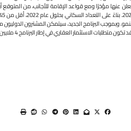
نها مؤخرًا ومع قواعد الإقامة للأجانب، من المتوقع أن 
تعو
نمو. وبموجب البرنامج الجديد، سيتمكن المشترون الدوليون من
ر العقاري في إطار البرنامج 4 ملايين ريال سعودي (حوالي 1.07 مليون دولار).