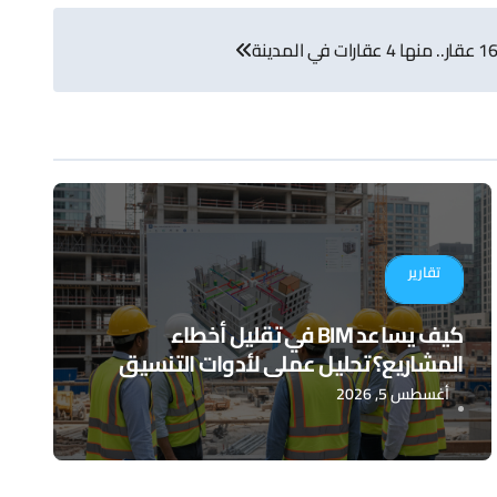
تقارير
كيف يساعد BIM في تقليل أخطاء
المشاريع؟ تحليل عملي لأدوات التنسيق
الرقمي
أغسطس 5, 2026