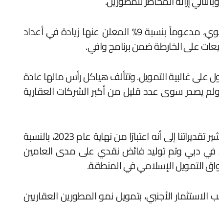
التالي إزالة المخاطر للمطورين.
وابانت انه في النصف الأول من عام 2023، المعاملات على الخارطة ارتفع بنسبة 52% مرجحة أن يستمر النمو القوي، مدعوماً بنسبة 9% المعلن عنها زيادة في أعداد
يعات على الخارطة ضمن برنامج وافي.
 على غالبية التمويل. وتتألف هياكل رأس مالها عادة
ولم يصدر سوى عدد قليل من أكبر الشركات العقارية
ويتناقض هذا بشكل حاد مع هياكل رأس المال الأكثر تنوعًا للمطورين المقيمين في دبي الذين نقوم بتقييمها. وتشير تقديراتنا إلى أنه اعتبارًا من نهاية عام 2023، بالنسبة
ن رأس المال. كما استخدم المطورون في دبي وتم توليد فائض نقدي على مدى العامين
اق التمويل الإسلامي في المنطقة.
الاستثمار الأجنبي، بتمويل نمو المطورين العقاريين