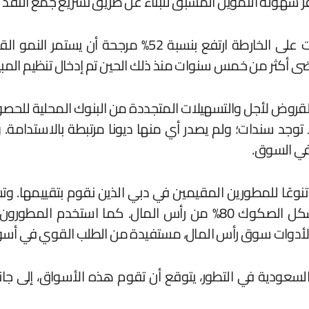
وفر سهولة التمويل المسبق للبناء عن طريق تسريع جمع النقد وب
ضى أكثر من خمس سنوات منذ ذلك الحين تم إدخال تنظيم المب
روض لأجل والتسهيلات المتجددة من البنوك المحلية للحصول
د سندات؛ ولم يصدر أي منها ديونا مرتبطة بالاستدامة. 
 في السوق.
لشركة إعمار العقارية وداماك وصبحا مجتمعة، ستشكل الصكوك 80% م
 لأدوات سوق رأس المال، مستفيدة من الطلب القوي في أسو
سعودية في التطور، يتوقع أن تقوم هذه الأسواق، إلى جانب 