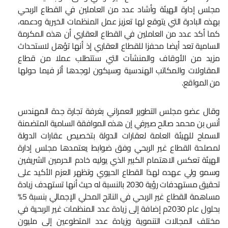
مجلس إدارة الهيئة وأشاد عدد من العاملين في القطاع الربحي
بهذه البادرة التي يتوقع لها تعزيز عمل المنظمات الخيرية ودعمه،
كما أكد عدد من العاملين في القطاع العقاري أن هذه المكرمة
السامية تعد أيضا محفزا للقطاع العقاري إذ أنها تؤهل لاستحداث
مزيد من الأوقاف والمنشآت التي ستتطلب عملا من قطاع
المقاولات والمكاتب الهندسية وسيكون لوجدها أثر فيما حولها
من المواقع.
وقال عضو مجلس التطوير العمراني بغرفة تجارة جدة المهندس
أنس بن محمد صالح صيرفي إن هذه الموافقة السامية المتضمنة
السماح للهيئة العامة لعقارات الدولة بتخصيص عقارات الدولة
لمصلحة القطاع غير الربحي وفق ضوابط يعتمدها مجلس إدارة
الهيئة تعكس الاهتمام الكبير الذي يوليه خادم الحرمين الشريفين
وسمو ولي عهده لهذا القطاع الحيوي وتظهر العزم الأكيد على
تحقيق مستهدفات رؤية 2030 بالنسبة له حيث أنها تستهدف زيادة
مساهمة القطاع غير الربحي في الناتج المحلي الإجمالي بنسبة 5%
بحلول عام 2030م إضافة إلى زيادة عدد المنظمات غير الربحية في
مختلف المجالات التنموية وزيادة عدد المتطوعين إلى مليون