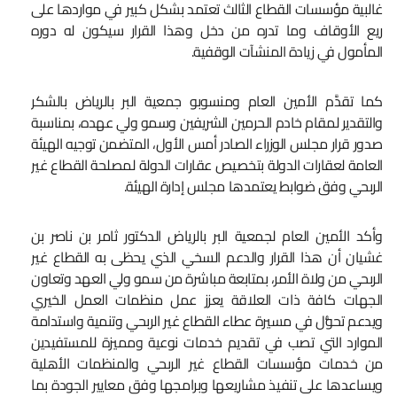
غالبية مؤسسات القطاع الثالث تعتمد بشكل كبير في مواردها على
ريع الأوقاف وما تدره من دخل وهذا القرار سيكون له دوره
المأمول في زيادة المنشآت الوقفية.
كما تقدَّم الأمين العام ومنسوبو جمعية البر بالرياض بالشكر
والتقدير لمقام خادم الحرمين الشريفين وسمو ولي عهده، بمناسبة
صدور قرار مجلس الوزراء الصادر أمس الأول، المتضمن توجيه الهيئة
العامة لعقارات الدولة بتخصيص عقارات الدولة لمصلحة القطاع غير
الربحي وفق ضوابط يعتمدها مجلس إدارة الهيئة.
وأكد الأمين العام لجمعية البر بالرياض الدكتور ثامر بن ناصر بن
غشيان أن هذا القرار والدعم السخي الذي يحظى به القطاع غير
الربحي من ولاة الأمر، بمتابعة مباشرة من سمو ولي العهد وتعاون
الجهات كافة ذات العلاقة يعزز عمل منظمات العمل الخيري
ويدعم تحوُّل في مسيرة عطاء القطاع غير الربحي وتنمية واستدامة
الموارد التي تصب في تقديم خدمات نوعية ومميزة للمستفيدين
من خدمات مؤسسات القطاع غير الربحي والمنظمات الأهلية
ويساعدها على تنفيذ مشاريعها وبرامجها وفق معايير الجودة بما