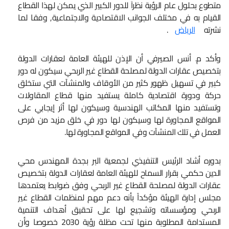
متطوع بحلول عام الرؤية نظراَ للدور الكبير الذي يمكن لهذا القطاع
القيام به في مختلف الجوانب الاقتصادية والاجتماعية, وفقا لما
نشرته
الرياض
.
وأكد م. أنس الصيرفي أن الإذن للهيئة العامة لعقارات الدولة
بتخصيص عقارات الدولة لمصلحة القطاع غير الربحي سيكون له دور
كبير في تسهيل ظهور كثير من الأوقاف والمنشآت التي ستخلق
حركة ودورة اقتصادية كاملة يستفيد منها قطاع المقاولات
وتستفيد منها المكاتب الهندسية وسيكون لها أثر إيجابي على
المواقع المجاورة لها وسيكون لها دور في خلق مزيد من فرص
العمل في تلك المنشآت وفي المواقع المجاورة لها.
بدوره أشاد الرئيس التنفيذي لجمعية البر بجدة المهندس محي
الدين حكمي بقرار السماح للهيئة العامة لعقارات الدولة بتخصيص
عقارات الدولة لمصلحة القطاع غير الربحي وفق ضوابط يعتمدها
مجلس إدارة الهيئة مؤكداً بأنه دعم مهم لمنظمات القطاع غير
الربحي ومؤسساته وتشجيع لها على تحقيق أهداف التنمية
المستدامة المطلوبة منها تحت مظلة رؤية 2030 خصوصا وأن