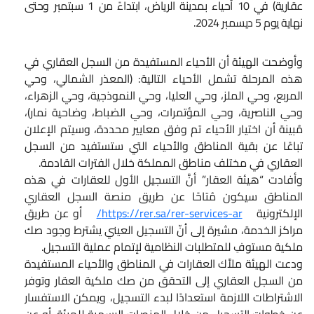
عقارية) في 10 أحياء بمدينة الرياض، ابتداءً من 1 سبتمبر وحتى
نهاية يوم 5 ديسمبر 2024.
وأوضحت الهيئة أن الأحياء المستفيدة من السجل العقاري في
هذه المرحلة تشمل الأحياء التالية: (المعذر الشمالي، وحي
المربع، وحي الملز، وحي العليا، وحي النموذجية، وحي الزهراء،
وحي الناصرية، وحي المؤتمرات، وحي الضباط، وضاحية نمار)،
مُبينة أن اختيار الأحياء تم وفق معايير محددة، وسيتم الإعلان
تباعًا عن بقية المناطق والأحياء التي ستستفيد من السجل
العقاري في مختلف مناطق المملكة خلال الفترات القادمة.
وأفادت “هيئة العقار” أنَّ التسجيل الأول للعقارات في هذه
المناطق سيكون مُتاحًا عن طريق منصة السجل العقاري
الإلكترونية
https://rer.sa/rer-services-ar/
أو عن طريق
مراكز الخدمة، مشيرة إلى أنّ التسجيل العيني يشترط وجود صك
ملكية مستوفِ للمتطلبات النظامية لإتمام عملية التسجيل.
ودعت الهيئة ملاَّك العقارات في المناطق والأحياء المستفيدة
من السجل العقاري إلى التحقق من صك ملكية العقار وتوفر
الاشتراطات اللازمة استعدادًا لبدء التسجيل، ويمكن الاستفسار
عن خطوات التسجيل من خلال المنصات الرسمية للهيئة، أو عن