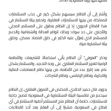
تستهدفها رؤية السعودية 2030.
وأشار إلى أن النظام سيسهم بشكل كبير في جذب الاستثمارات
للمملكة، من بينها الاستثمارات العقارية، وتحفيز بيئة الاستثمار في
هذا القطاع الحيوي؛ إذ إن النظام ينطبق على المستثمر المحلي
والأجنبي على حد سواء؛ وبذلك تتوافر العدالة والشفافية والدعم
للمستثمر الذي يُعوَّل عليه الكثير في خلق اقتصاد ممكن، وخلق
بيئة استثمارية مرنة.
وذكر “العوفي” أن النظام يأتي استكمالاً للتشريعات والأنظمة
الرامية لتعزيز الاستثمار العقاري على وجه التحديد، والاستثمار بشكل
عام، بعد إقرار عدد من الأنظمة، من بينها نظام المعاملات المالية
والتجارية، ونظام الإفلاس، ونظام الشركات.
بدوره، قال حميد الخالدي، المختص في التمويل العقاري، إن النظام
سيدعم من تنافسية البيئة الاستثمارية في السعودية؛ لتصبح جاذبة
للاستثمارات، خاصة أن النظام منح المستثمر أحقية الاستثمار في أي
قطاع في السعودية. مشيرًا إلى أن العقار يعد أحد القطاعات