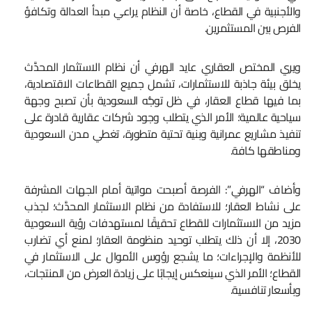
والأجنبية في القطاع، خاصة أن النظام يراعي مبدأ العدالة وتكافؤ
الفرص بين المستثمرين.
ويري المختص العقاري عايد الهرفي أن نظام الاستثمار المحدَّث
يخلق بيئة جاذبة للاستثمارات، تشمل جميع القطاعات الاقتصادية،
بما فيها قطاع العقار، في ظل توجُّه السعودية بأن تصبح وجهة
سياحية عالمية؛ الأمر الذي يتطلب وجود شركات عقارية قادرة على
تنفيذ مشاريع عمرانية وبنية تحتية متطورة، تغطي مدن السعودية
ومناطقها كافة.
وأضاف “الهرفي”: الفرصة أصبحت مواتية أمام الجهات المشرفة
على نشاط العقار؛ للاستفادة من نظام الاستثمار المحدَّث؛ لجذب
مزيد من الاستثمارات للقطاع تحقيقًا لمستهدفات رؤية السعودية
2030، إلا أن ذلك يتطلب توحيد منظومة العقار؛ لمنع أي تضارب
للأنظمة والإجراءات؛ ما يشجع رؤوس الأموال على الاستثمار في
القطاع؛ الأمر الذي سينعكس إيجابًا على زيادة العرض من المنتجات،
وبأسعار تنافسية.