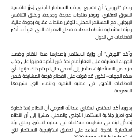
وذكر “الهرفي” أن تشجيع وجذب الاستثمار الأجنبي يُعزِّز تنافسية
السوق العقاري، ويوفر منتجات عديدة وجديدة، ويخلق التنافس
الإيجابي مع المستثمر المحلي؛ لتوفير منتجات عقارية بجودة عالية،
وبيئة استثمارية نشطة لمصلحة قطاع العقارات الذي هو أحد أكبر
القطاعات في الدول.
وأكد “الهرفي” أن وزارة الاستثمار بإصدارها هذا النظام وضعت
الجهات المشرفة على العقار أمام تحدٍّ كبير لتأكيد قدرتها على جذب
مزيد من الاستثمارات، مشيرًا إلى أنه في حال لم يتم ذلك فإنها -أي
هذه الجهات- تكون قد فوتت على القطاع فرصة المشاركة ضمن
القطاعات الأخرى في عملية التنمية والنماء التي تشهدها
السعودية.
بدوره، أكد المختص العقاري عبدالله العوفي أن النظام يُعدُّ خطوة
نحو تعزيز جاذبية الاستثمار الأجنبي والمحلي، مشيرًا إلى أن النظام
يُشكِّل لبنة في منظومة متكاملة في عملية التحفيز، وخلق بيئة
استثمارية ناضجة، تساعد على تحقيق استراتيجية الاستثمار التي