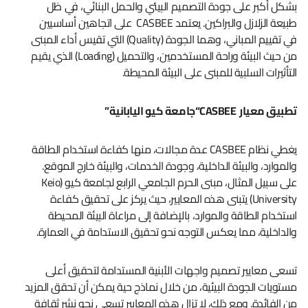
بشكل أكبر على جودة التصميم البيئي والحمل البنائي، في ظل
طبيعة الزلازل والبراكين. يعتمد CASBEE على اتجاهين أساسيين
في تقييم المباني، وهما الجودة (Quality) التي تقيس أداء المبنى
من حيث البيئة وراحة المستخدمين، والتحميل (Loading) الذي يقيم
التأثيرات السلبية للمبنى على البيئة المحيطة.
تطبيق معيار
CASBEE
“جامعة كيو اليابانية”
يغطي نظام CASBEE عدة مجالات، منها كفاءة استخدام الطاقة
والموارد، والبيئة الداخلية، وجودة الخدمات، والبيئة خارج الموقع.
على سبيل المثال، مبنى الحرم الجامعي الرابع لجامعة كيو (Keio
University) يتبنى هذه المعايير، حيث يركز على تحقيق كفاءة
استخدام الطاقة والموارد، بالإضافة إلى مراعاة البيئة المحيطة
والداخلية، مما يعكس التوجه نحو تحقيق الاستدامة في العمارة.
تسعى معايير تصميم واجهات الأبنية المستدامة لتحقيق أعلى
مستويات الجودة البيئية، من خلال نماذج حية يمكن أن تحقق المزيد
من الفائدة. ومع ذلك، لا تزال هذه المعايير تسعى نحو نشر ثقافة