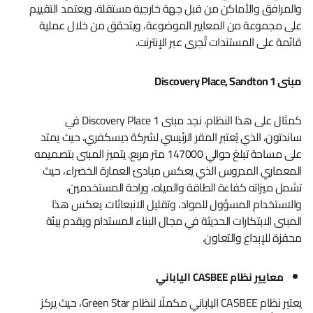
والمرافق والأماكن من قبل جهة خارجية مستقلة. ويعتمد التقييم
على مجموعة من المعايير الموضوعة، ويتحقق من خلال عملية
قائمة على المستندات تُجرى عبر الإنترنت.
مبنى 1
Discovery Place, Sandton
كمثال على هذا النظام، نجد مبنى 1 Discovery Place في
ساندتون، الذي يُعتبر المقر الرئيسي لشركة ديسكفري، حيث يمتد
على مساحة تبلغ حوالي 147000 متر مربع. يتميز المبنى بتصميمه
المعماري المدروس الذي يعكس مبادئ العمارة الخضراء، حيث
تشمل ميزاته كفاءة الطاقة والمياه، وراحة المستخدمين،
والاستخدام المسؤول للمواد، وتقليل الانبعاثات. يعكس هذا
المبنى الابتكارات الحديثة في مجال البناء المستدام ويقدم بيئة
محفزة للإبداع والتعاون.
معايير نظام
CASBEE
الياباني
يعتبر نظام CASBEE الياباني مكملًا لنظام Green Star، حيث يركز