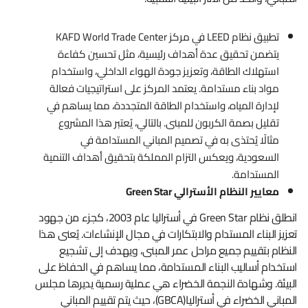
تطبيق نظام LEED في مركز KAFD World Trade Center
يتضمن تحقيق عدة أهداف رئيسية، مثل تحسين كفاءة
استهلاك الطاقة، وتعزيز جودة الهواء الداخلي، واستخدام
مواد بناء مستدامة. يعتمد المركز على استراتيجيات فعالة
لإدارة المياه، واستخدام الطاقة المتجددة، مما يساهم في
تقليل بصمة الكربون للمبنى. بالتالي، يُعتبر هذا المشروع
مثالًا يُحتذى به في تصميم المباني المستدامة في
السعودية، ويعكس التزام المملكة بتحقيق أهداف التنمية
المستدامة.
معايير النظام الأسترالي
Green Star
انطلق نظام Green Star في أستراليا عام 2003، كجزء من جهود
تعزيز البناء المستدام والابتكارات في مجال الإنشاءات. يُعنى هذا
النظام بتقييم جميع مراحل عمر المبنى، ويهدف إلى تشجيع
استخدام أساليب البناء المستدامة، مما يساهم في الحفاظ على
البيئة. وشهادة النجمة الخضراء هي عملية رسمية يديرها مجلس
المباني الخضراء في أستراليا(GBCA)، حيث يتم تقييم المباني