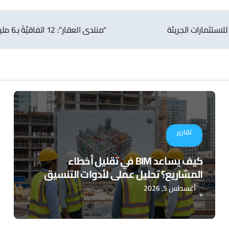
لاستثمارات الجريئة
“منتدى العقار”: 12 اتفاقيَّةً بـ6 مليارات ريال
تقارير
كيف يساعد BIM في تقليل أخطاء
المشاريع؟ تحليل عملي لأدوات التنسيق
الرقمي
أغسطس 5, 2026