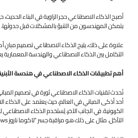
أصبح الذكاء الاصطناعي حجر الزاوية في البناء الحديث،
يتمكن المهندسون من التنبؤ بالمشكلات قبل حدوثها، مم
علاوة على ذلك، يتيح الذكاء الاصطناعي تصميم مبانٍ أكث
التكامل بين الذكاء الاصطناعي والهندسة المعمارية يعيد 
أهم تطبيقات الذكاء الاصطناعي في هندسة الأبنية
أحد أذكى المباني في العالم، حيث يعتمد على الذكاء ال
الكربونية. في الجانب الآخر، يُستخدم الذكاء الاصطناعي ل
التآكل. مثال على ذلك هو مراقبة جسر “تاكوما ناروز Tacoma Narrows ” بأنظمة تحليل بيانات تنبؤية لتجنب الكوارث الإنشائية.