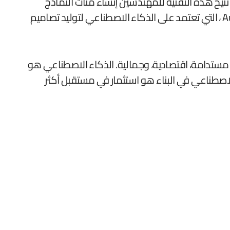
اء الاصطناعي لا يقتصر على التحليل، بل يساهم في تعزيز الإبداع من خلال التصميم التوليدي (Generative Design). تُتيح هذه التقنية للمهندسين إنشاء مئات النماذج
التصميمية وفقًا لمتطلبات محددة، ما يوفر الوقت ويعزز الابتكار. مثال بارز هو أداة طورتها شركة “أوتوديسك”Autodesk ، التي تعتمد على الذكاء الاصطناعي لتوليد تصاميم
 مستدامة، اقتصادية، وجمالية. الذكاء الاصطناعي هو
لاصطناعي في البناء هو استثمار في مستقبل أكثر