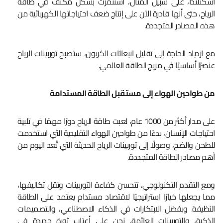
اسكتلندا، على سبيل المثال، استثمرت بشكل مكثف في طاقة
الرياح، حتى أنها قادرة الآن على إنتاج ضعف احتياجاتها الكهربائية من
هذه المصادر المتجددة.
مع ازدياد الحاجة إلى تقليل انبعاثات الكربون، ستصبح توربينات الرياح
عنصرًا أساسيًا في مزيج الطاقة العالمي.
من طواحين الهواء إلى مستقبل الطاقة المستدامة
على مدار أكثر من 1000 عام، لعبت طاقة الرياح دورًا مهمًا في تلبية
احتياجات الإنسان، بدءًا من طواحين الهواء التقليدية التي استخدمت
للطحن والضخ، وصولًا إلى توربينات الرياح الحديثة التي تُعد اليوم من
أهم مصادر الطاقة المتجددة.
ومع التقدم التكنولوجي، تتحسن كفاءة التوربينات وتقل تكاليفها،
مما يجعلها خيارًا استراتيجيًا لاقتصاد مستدام يعتمد على الطاقة
النظيفة. وبفضل الابتكارات في الذكاء الاصطناعي، والتصميمات
الذكية، والتوربينات العائمة، نحن على أعتاب ثورة جديدة في