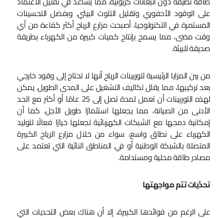
طاقة نظيفة دون انبعاثات كربونية، مما يساعد في تقليل الاعتماد
على الوقود الأحفوري وتقليل التلوث البيئي. وبفضل التحسينات
المستمرة في التكنولوجيا، أصبحت مزارع الرياح أكثر كفاءة من أي
وقت مضى، مما يسمح بإنتاج كميات كبيرة من الكهرباء بطريقة
صديقة للبيئة.
من بين المزايا الرئيسية لتوربينات الرياح أنها لا تحتاج إلى وقود خارجي
بعد تركيبها، مما يقلل تكاليف التشغيل على المدى الطويل. يمكن
لهذه التوربينات أن تعمل لمدة تصل إلى 25 عامًا أو أكثر مع الحد
الأدنى من الصيانة، مما يجعلها استثمارًا طويل الأجل. كما أن
إمكانية دمجها مع الشبكات الكهربائية تجعلها خيارًا فعالًا لتوليد
الكهرباء على نطاق واسع، سواء من خلال مزارع الرياح الكبيرة
المتصلة بالشبكة الوطنية أو في المناطق النائية التي تعتمد على
مصادر طاقة محلية ومستدامة.
تحدِّيات تتم مواجهتها
على الرغم من فوائدها الكبيرة، إلا أن هناك بعض التحديات التي