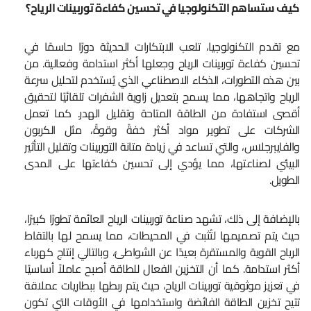
كيف ستساهم التكنولوجيا في تحسين كفاءة توربينات الرياح؟
مع تقدم التكنولوجيا، تلعب الابتكارات الحديثة دورًا حاسمًا في
تحسين كفاءة توربينات الرياح وجعلها أكثر استدامة وفعالية. من
بين هذه التطورات، الذكاء الاصطناعي الذي يُستخدم لتحليل سرعة
الرياح واتجاهها، مما يسمح بتعديل زاوية الشفرات تلقائيًا لتحقيق
أقصى استفادة من الطاقة المتاحة وتقليل الهدر. كما تعمل
الشركات على تطوير مواد أكثر خفةً وقوةً، مثل الكربون
والفايبرجلاس، والتي تساعد في زيادة متانة التوربينات وتقليل التأثير
البيئي لصناعتها، مما يؤدي إلى تحسين كفاءتها على المدى
الطويل.
بالإضافة إلى ذلك، تشهد صناعة توربينات الرياح العائمة تطورًا كبيرًا،
حيث يتم تصميمها لتُثبت في المحيطات، مما يسمح لها بالتقاط
الرياح القوية والمستقرة بعيدًا عن الشواطئ، وبالتالي إنتاج كهرباء
أكثر استدامة. كما أن التخزين الفعال للطاقة أصبح عاملاً أساسيًا
في تعزيز موثوقية توربينات الرياح، حيث يتم ربطها ببطاريات عملاقة
تتيح تخزين الطاقة الفائضة واستخدامها في الأوقات التي تكون