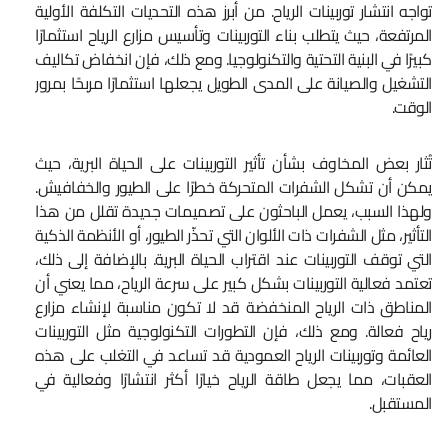
تواجه انتشار توربينات الرياح. من أبرز هذه التحديات التكلفة الأولية
المرتفعة، حيث يتطلب بناء التوربينات وتأسيس مزارع الرياح استثمارًا
كبيرًا في البنية التحتية والتكنولوجيا. ومع ذلك، فإن انخفاض تكاليف
التشغيل والصيانة على المدى الطويل يجعلها استثمارًا مربحًا بمرور
الوقت.
تُثار بعض المخاوف بشأن تأثير التوربينات على الحياة البرية، حيث
يمكن أن تشكل الشفرات المتحركة خطرًا على الطيور والخفافيش.
ولهذا السبب، يعمل الباحثون على تصميمات جديدة تقلل من هذا
التأثير، مثل الشفرات ذات الألوان التي تحذّر الطيور، أو الأنظمة الذكية
التي توقف التوربينات عند اقتراب الحياة البرية. بالإضافة إلى ذلك،
تعتمد فعالية التوربينات بشكل كبير على سرعة الرياح، مما يعني أن
المناطق ذات الرياح المنخفضة قد لا تكون مناسبة لإنشاء مزارع
رياح فعالة. ومع ذلك، فإن التطورات التكنولوجية مثل التوربينات
العائمة وتوربينات الرياح العمودية قد تساعد في التغلب على هذه
العقبات، مما يجعل طاقة الرياح خيارًا أكثر انتشارًا وفعالية في
المستقبل.