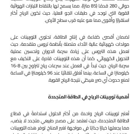
حوالي 280 قدمًا (85 مترًا)، مما يسمح لها بالتقاط التيارات الهوائية
القوية التي توجد في طبقات الجو العليا، حيث تكون الرياح أكثر
استقرارًا وأقوى مما هو عليه قرب سطح الأرض.
لضمان أقصى كفاءة في إنتاج الطاقة، تحتوي التوربينات على
مولدات كهربائية عالية الأداء متصلة بأنظمة تروس متقدمة، حيث
تعمل هذه التروس على زيادة سرعة الدوران وتحسين عملية
التحويل الكهربائي. كما أن هذه التوربينات قادرة على التكيف مع
سرعة الرياح، حيث تبدأ في العمل عند سرعات رياح تتراوح بين 8-16
كيلومترًا في الساعة، بينما تُغلق تلقائيًا عند 96 كيلومترًا في الساعة
لمنع حدوث أي ضرر هيكلي نتيجة الرياح القوية.
أهمية توربينات الرياح في الطاقة المتجددة
تُعتبر توربينات الرياح واحدة من أكثر الحلول استدامةً في قطاع
الطاقة المتجددة، حيث تعتمد على مصدر طبيعي متجدد لا ينضب،
مما يجعلها خيارًا جذابًا في مواجهة تغير المناخ. توفر هذه التوربينات