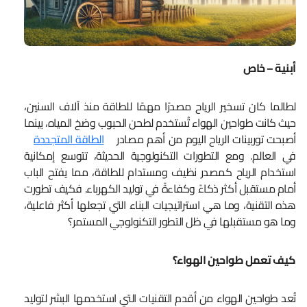
أبنية – خاص
لطالما كان تسخير الرياح مصدرًا مهمًا للطاقة منذ آلاف السنين،
حيث كانت طواحين الهواء تُستخدم لطحن الحبوب وضخ المياه، بينما
أصبحت توربينات الرياح اليوم من أهم مصادر
الطاقة المتجددة
في العالم. ومع التطورات التكنولوجية الحديثة، تتوسع إمكانية
استخدام الرياح كمصدر نظيف ومستدام للطاقة، مما يفتح الباب
أمام مستقبل أكثر ذكاءً وكفاءةً في توليد الكهرباء. فكيف تطورت
هذه التقنية، وما هي استراتيجيات البناء التي تجعلها أكثر فاعلية،
وما هو مستقبلها في ظل التطور التكنولوجي المستمر؟
كيف تعمل طواحين الهواء؟
تُعد طواحين الهواء من أقدم التقنيات التي استخدمها البشر لتوليد