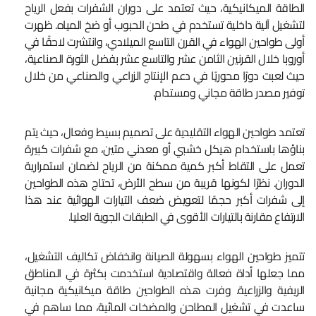
الطاقة الميكانيكية، حيث تعتمد على دوران الشفرات بفعل الرياح
لتشغيل آلية داخلية تستخدم في طحن الحبوب أو ضخ المياه. ظهرت
أولى طواحين الهواء في القرن التاسع الميلادي، وانتشرت لاحقًا في
أوروبا خلال القرنين الثامن عشر والتاسع عشر بفضل الثورة الصناعية،
حيث لعبت دورًا محوريًا في دعم الإنتاج الزراعي والصناعي من خلال
توفير مصدر طاقة مجاني ومستدام.
تعتمد طواحين الهواء التقليدية على تصميم بسيط وفعال، حيث يتم
بناؤها باستخدام هيكل خشبي أو معدني متين، مع شفرات كبيرة
تعمل على التقاط أكبر كمية ممكنة من الرياح لضمان استمرارية
الدوران. نظرًا لكونها قريبة من سطح الأرض، تحتاج هذه الطواحين
إلى شفرات أكبر حجمًا لتعويض ضعف التيارات الهوائية عند هذا
الارتفاع مقارنة بالتيارات الأقوى في الطبقات الجوية العليا.
تتميز طواحين الهواء بسهولة الصيانة وانخفاض تكاليف التشغيل،
مما جعلها أداة فعالة واقتصادية استخدمت بكثرة في المناطق
الريفية والزراعية. وفرت هذه الطواحين طاقة ميكانيكية مجانية
ساعدت في تشغيل المطاحن والمضخات المائية، مما ساهم في