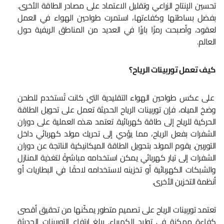
تحسين الإنتاج الزراعي وتقليل الاعتماد على مصادر الطاقة الأخرى.
بفضل بساطتها وكفاءتها، استمرت طواحين الهواء في العمل
لعقود، وأصبحت رمزًا بارزًا في العديد من المناطق الريفية حول
العالم.
كيف تعمل توربينات الرياح؟
على عكس طواحين الهواء التقليدية التي كانت تُستخدم للطحن
وضخ المياه، فإن توربينات الرياح الحديثة تعمل على تحويل الطاقة
الحركية للرياح إلى طاقة كهربائية. تعتمد هذه العملية على دوران
الشفرات بفعل الرياح، مما يؤدي إلى تحريك مولد كهربائي داخل
التوربين. يقوم المولد بتحويل الطاقة الميكانيكية الناتجة عن دوران
الشفرات إلى تيار كهربائي يمكن استخدامه مباشرةً لتغذية المنازل
والشبكات الكهربائية أو تخزينه لاستخدامه لاحقًا في البطاريات أو
أنظمة التخزين الأخرى.
تعتمد توربينات الرياح على تصميم متطور يمكّنها من تحقيق أقصى
كفاءة ممكنة في توليد الكهرباء. يبلغ ارتفاع التوربينات الحديثة