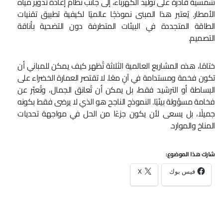
شمسية قادرة على توليد الكهرباء، إلى جانب نظام إعادة تدوير مياه
الأمطار. يُعتبر هذا المبنى نموذجًا عالميًا لكيفية تطبيق تقنيات
الطاقة المتجددة في البيئات المتطرفة دون التضحية بأناقة
التصميم.
ختامًا، هذه المشاريع العالمية الثلاثة تُظهر كيف يمكن للمباني أن
تكون فخمة ومستدامة في آنٍ معًا. لا تقتصر العمارة الخضراء على
البساطة أو الترشيد فقط، بل يمكن أن تُعانق الجمال، وتُعبّر عن
فخامة مسؤولة بيئيًا. النموذج الناجح هو الذي لا يرضى فقط بكونه
جميلًا، بل يسعى لأن يكون جزءًا من الحل في مواجهة تحديات
المناخ والموارد.
شارك هذا الموضوع:
فيس بوك
X