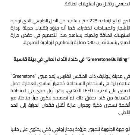
الطبيعي ويُقلل من استهلاك الطاقة.
البرج البالغ ارتفاعه 228 مترًا يستفيد من الظل الطبيعي الذي توفره
الأشجار والمساحات الخضراء، كما أنه مزوّد بتقنيات حديثة لإدارة
استهلاك الطاقة والمياه. يساهم هذا التصميم في خفض حرارة
المبنى بنسبة تُقارب 30% مقارنة بالتصاميم الزجاجية التقليدية.
“Greenstone Building”
في كندا: الأداء العالي في بيئة قاسية
في مدينة يلونايف ذات الطقس القارس، يُعد مبنى “Greenstone”
علامة بارزة في استخدام الاستدامة كمعيار أساسي للعمارة. حصل
المبنى على تصنيف LEED الذهبي، وهو أول مبنى في المنطقة
الشمالية من كندا يحقق ذلك. تم تصميمه ليكون مرنًا مناخيًا، مع
أنظمة تسخين ذكية وجدران عازلة تُقلل فقدان الحرارة إلى الحد
الأدنى.
الواجهة الجنوبية للمبنى مزوّدة بجدار زجاجي ذكي يحتوي على خلايا