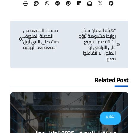
تصفّح
“هيئة العقار” تحذّر:
مسجد الجمعة في
المقالات
روابط مشبوهة تُروّج
المدينة المنورة..
لـ”التقديم السريع
حيث صلى النبي أول
على الأراضي أو
جمعة بعد الهجرة
المنح”.. لا تتفاعلوا
معها
Related Post
تقارير
مستقبل البيم في 2026: تحليل عملي