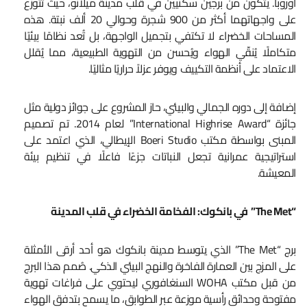
أوروبا. يتكون من برجين سكنيين في قلب مدينة ميلانو، حيث تتوزع
على واجهاتهما أكثر من 900 شجرة وحوالي 20 ألف نبتة. هذه
المساحات الخضراء لا تكتفي بتجميل الواجهة، بل تُعد نظامًا بيئيًا
متكاملًا يُنقّي الهواء ويُحسن من التهوية الطبيعية، مما يُقلل
الاعتماد على أنظمة التكييف ويوفر عزلاً حراريًا مثاليًا.
إضافة إلى دوره الجمالي والبيئي، حاز المشروع على جوائز دولية مثل
جائزة “International Highrise Award” لعام 2014. تم تصميم
المبنى بواسطة مكتب Boeri Studio الإيطالي، الذي اعتمد على
استراتيجية عمرانية تجعل النباتات جزءًا فاعلًا في تنظيم بيئة
المعيشة.
“The Met”
في بانكوك: الفخامة الخضراء في قلب المدينة
برج “The Met” الذي يتوسط مدينة بانكوك هو أحد أرقى الأمثلة
على المزج بين العمارة الفاخرة والنهج البيئي الذكي. صُمم هذا البرج
من قبل مكتب WOHA السنغافوري ليحتوي على فراغات تهوية
مفتوحة وحدائق رأسية موزعة عبر الطوابق، ما يسمح بتدفق الهواء