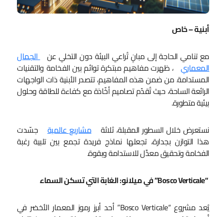
أبنية – خاص
مع تنامي الحاجة إلى مبانٍ تُراعي البيئة دون التخلي عن
الجمال
المعماري
، ظهرت مفاهيم مبتكرة توائم بين الفخامة والتقنيات
المستدامة. من ضمن هذه المفاهيم، تتصدر الأبنية ذات الواجهات
الرائعة الساحة، حيث تُقدّم تصاميم أخّاذة مع كفاءة للطاقة وحلول
بيئية متطورة.
نستعرض خلال السطور المقبلة، ثلاثة
مشاريع عالمية
جسّدت
هذا التوازن بجدارة، تجعلها نماذج فريدة تجمع بين تلبية رغبة
الفخامة وتحقيق معدَّل للاستدامة وبقوة.
“Bosco Verticale”
في ميلانو: الغابة التي تسكن السماء
يُعد مشروع “Bosco Verticale” أحد أبرز رموز المعمار الأخضر في