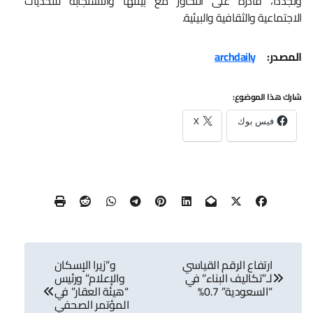
وتجددًا، قادرة على التحاور مع بيئتها والاستجابة للتحديات
الاجتماعية والثقافية والبيئية.
المصدر:
archdaily
شارك هذا الموضوع:
فيس بوك
X
تصفّح
ارتفاع الرقم القياسي
و”زيرا الإسكان
المقالات
لـ”تكاليف البناء” في
والإعلام” ورئيس
“السعودية” 0.7%
“هيئة العقار” في
المؤتمر الصحفي