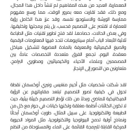
المعمارية. العديد من هذه المفاهيم لم تنشأ داخل هذا المجال،
ومع ذلك، فقد تقاربت معه بمرور الوقت، مما وسع مفهوم
ممارسة الورشة والاستوديو نفسه. وقد عزز هذا الكامل رؤية
للعمارة لا تقتصر على التصميم فحسب، بل يتم برمجتها وتخليقها،
وفي بعض الحالات، حصادها. لقد فتح تطوير تقنيات مثل الطباعة
ثلاثية الأبعاد الباب أمام سيناريوهات تتحد فيها المعلومات الرقمية
والصيغ الكيميائية والمعرفة بالمادة العضوية لتشكيل هياكل
معقدة. اليوم، تجمع الفرق متعددة التخصصات عادةً بين
المصممين وعلماء الأحياء والكيميائيين ومطوري البرامج،
متعاونين من التصور إلى الإنجاز.
لقد شكلت شخصيات مثل أخيم منغيس ونيري أوكسمان نقطة
تحول في كيفية تصور التصميم. تبتعد مقارباتهم عن الرؤية
الميكانيكية للماضي وبدلاً من ذلك تؤطر التصميم كبيئة بيئية، حيث
لا تكون الكائنات أنظمة مغلقة ولكنها كيانات في حوار مع كل من
الطبيعة والتكنولوجيا. على سبيل المثال، طورت أوكسمان أبحاثًا
ونماذج أولية تدمج البيولوجيا والتكنولوجيا، مثل المواد الحيوية
المركبة القابلة للبرمجة القائمة على الماء والمستوحاة من النظم