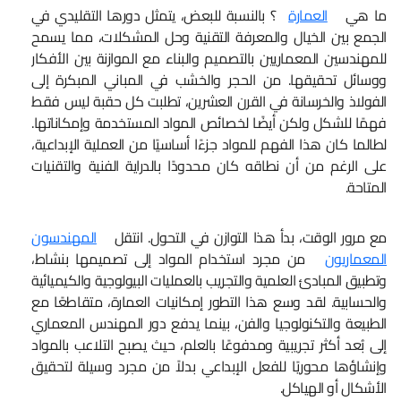
ما هي
العمارة
؟ بالنسبة للبعض، يتمثل دورها التقليدي في
الجمع بين الخيال والمعرفة التقنية وحل المشكلات، مما يسمح
للمهندسين المعماريين بالتصميم والبناء مع الموازنة بين الأفكار
ووسائل تحقيقها. من الحجر والخشب في المباني المبكرة إلى
الفولاذ والخرسانة في القرن العشرين، تطلبت كل حقبة ليس فقط
فهمًا للشكل ولكن أيضًا لخصائص المواد المستخدمة وإمكاناتها.
لطالما كان هذا الفهم للمواد جزءًا أساسيًا من العملية الإبداعية،
على الرغم من أن نطاقه كان محدودًا بالدراية الفنية والتقنيات
المتاحة.
مع مرور الوقت، بدأ هذا التوازن في التحول. انتقل
المهندسون
المعماريون
من مجرد استخدام المواد إلى تصميمها بنشاط،
وتطبيق المبادئ العلمية والتجريب بالعمليات البيولوجية والكيميائية
والحسابية. لقد وسع هذا التطور إمكانيات العمارة، متقاطعًا مع
الطبيعة والتكنولوجيا والفن، بينما يدفع دور المهندس المعماري
إلى بُعد أكثر تجريبية ومدفوعًا بالعلم، حيث يصبح التلاعب بالمواد
وإنشاؤها محوريًا للفعل الإبداعي بدلاً من مجرد وسيلة لتحقيق
الأشكال أو الهياكل.