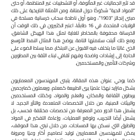
قد تثير الجماليات غير المألوفة، أو التشطيبات غير المنتظمة، أو حتى
“المواد الحية” شكوكًا حول المتانة. ومن الأمثلة التاريخية على ذلك
مبنى إنجالز “1903”، وهو أول ناطحة سحاب خرسانية مسلحة في
الولايات المتحدة. في 16 طابقًا، اعتبر الكثيرون في ذلك الوقت أن
الخرسانة محفوفة بالمخاطر للغاية لمثل هذا الهيكل الشاهق،
ومع ذلك أثبتت سلامتها التامة. يوضح هذا المثال النمط الأوسع
الذي غالبًا ما يتخلف فيه القبول عن الابتكار، مما يسلط الضوء على
الحاجة إلى إرشادات واضحة وفهم ثقافي لبناء الثقة بين المطورين
وشركات التأمين والمستخدمين.
كما يوحي عنوان هذه المقالة، يتبنى المهندسون المعماريون
بشكل متزايد نهجًا علميًا يرى الطبيعة كمعلم، ويعملون كمترجمين
يربطون الثقافة والمكان، والعلم والمواد، وكذلك المستخدمين
والبيئات المبنية، من خلال التخصصات المتعددة والتآزر الجديد. لا
يشمل هذا الدور دمج المعرفة من تخصصات مختلفة فحسب، بل
يشمل أيضًا التجريب، وتوقع العمليات، وإعادة التفكير في المواد
والطرق التي نسكن بها المساحات. من خلال تبني هذا الموقف،
يمكن للمهندسين المعماريين توليد تصاميم أكثر وعيًا ومرونة