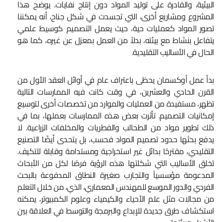
البيئية، والقادرة على توليد المواد دون إنتاج نفايات. يوضح هذا
المشروع ومشاريع أخرى، التي تجسدت في شكل جناح، أنه يمكننا
تصور المواد كعمليات حية، حيث يعمل التصميم كوسيط علمي
يتفاعل بنشاط مع بيئته، بدلاً من العمل بمعزل عن غيره، كما هو
الحال في الأساليب التقليدية.
بدأ عمل أوكسمان يحظى باعتراف عام في أوائل العقد الأول من
القرن الحادي والعشرين، في وقت كانت فيه الممارسات التالية
تظهر، مستفيدة من العمليات والموارد من تخصصات أخرى لتوسيع
إمكانيات التصميم. تأثرت بعض هذه الممارسات بعملها، بما في
ذلك تطوير مواد من الطحالب والفطريات والمخلفات الزراعية. لا
يدفع بحثها حدود تصميم المواد فحسب، بل يتحدى أيضًا التصنيع
التقليدي، مقترحًا بدائل غير استخراجية ومستدامة وقابلة للتكيف.
تخلق الأساليب التي شكلتها هذه الرؤية فرصًا لكل من الأبحاث
المدعومة مؤسسياً والتجارب صغيرة النطاق المدفوعة بالبحث
الفردي والدور الموسع للمهندس المعماري، الذي، من خلال التعلم
من مجالات مثل علم الأحياء والكيمياء وعلوم الكمبيوتر، يمكنه
استكشاف طرق جديدة للإبداع والبرمجة والتوسط في العلاقة بين