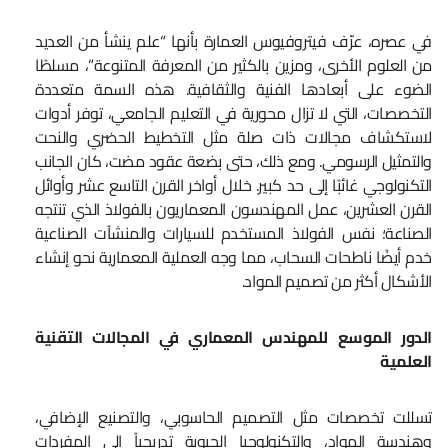
في عصره، عرّف فيتروفيوس العمارة بأنها “علم ينشأ من العديد
من العلوم الأخرى، ومزين بالكثير من المعرفة المتنوعة”، مسلطًا
الضوء على أبعادها الفنية والثقافية. هذه السمة متعددة
التخصصات، التي لا تزال محورية في التعليم الجامعي، توفر أدوات
لاستكشاف مجالات ذات صلة مثل التخطيط الحضري والنحت
والتمثيل الرسومي. ومع ذلك، حتى بضعة عقود مضت، كان الجانب
التكنولوجي غائبًا إلى حد كبير. خلال أواخر القرن التاسع عشر وأوائل
القرن العشرين، عمل المهندسون المعماريون بالفولاذ الذي تنتجه
الصناعة؛ نفس الفولاذ المستخدم للسيارات والمنشآت الصناعية
خدم أيضًا ناطحات السحاب، مما وجه العملية المعمارية نحو إنشاء
الأشكال أكثر من تصميم المواد.
الدور الموسع للمهندس المعماري في المجالات التقنية
العلمية
تسللت تخصصات مثل التصميم الحاسوبي، والتصنيع الإضافي،
وهندسة المواد، والتكنولوجيا الحيوية تدريجياً إلى المفردات