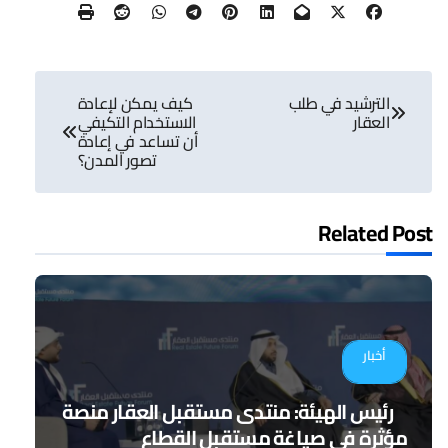
تصفّح
الترشيد في طلب
كيف يمكن لإعادة
المقالات
العقار
الاستخدام التكيفي
أن تساعد في إعادة
تصور المدن؟
Related Post
أخبار
رئيس الهيئة: منتدى مستقبل العقار منصة
مؤثرة في صياغة مستقبل القطاع