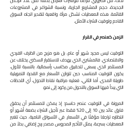
لذلك، من الضروري قراءة مؤشرات العرض بدقة؛ مثل عدد الرخص
الجديدة، حجم المشاريع الجارية، ونسبة الشواغر في المشروعات
القائمة. هذه المعطيات تشكل مرآة واقعية لتقدير اتجاه السوق
القادم وتوقيت الشراء الأمثل.
الزمن كعنصر في القرار
التوقيت ليس مجرد شهر أو عام، بل هو مزيج من الظرف الفردي
والاقتصادي. فالمشتري الذي يهدف للاستقرار السكني يختلف عن
المستثمر الذي يسعى لتحقيق مكاسب رأسمالية. بالنسبة للأول،
يكون التوقيت المناسب حين تتوازن الأسعار مع القدرة التمويلية
طويلة المدى. أما الثاني، فعليه مراقبة نقاط التحول، أي اللحظات
التي يبدأ فيها السوق بالتحول من ركود إلى نمو.
المرونة في التوقيت عنصر حاسم؛ إذ يمكن للمستثمر أن يحقق
فارق عائد بين 10 إلى 20% فقط عبر تأجيل الشراء بضعة أشهر أو
انتظاره تراجعًا مؤقتًا في الأسعار. في الأسواق النامية، حيث تتغير
المعطيات بسرعة، يمثل التأخير المدروس مصدر ربح إضافي بدلاً من