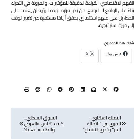
الفهم الاقتصادي، القراءة الدقيقة للمؤشرات، والمرونة في التحرك
بناءً على الواقع لا التوقع. من يدير قراره بهذه الرؤية لن يعتمد على
الحظ، بل على منهج استثماري يحقق أرباحًا مستمرة عبر تغيير الوقت
إلى ميزة استراتيجية.
شارك هذا الموضوع:
فيس بوك
X
تصفّح
التملك العقاري..
السوق السكني..
المقالات
الفرق بين “التملك
كيف يُقاس «العرض
الحر” و”حق الانتفاع”
والطلب» فعليًا؟