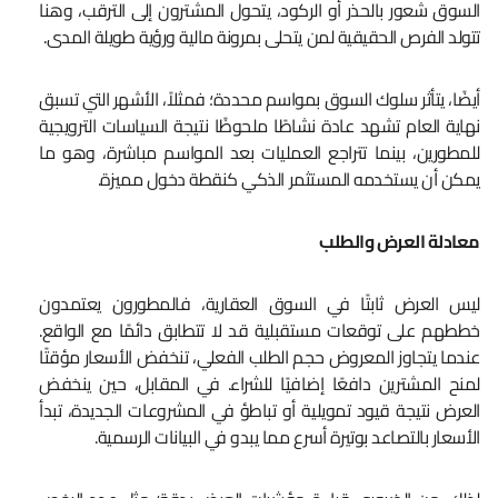
السوق شعور بالحذر أو الركود، يتحول المشترون إلى الترقب، وهنا
تتولد الفرص الحقيقية لمن يتحلى بمرونة مالية ورؤية طويلة المدى.
أيضًا، يتأثر سلوك السوق بمواسم محددة؛ فمثلاً، الأشهر التي تسبق
نهاية العام تشهد عادة نشاطًا ملحوظًا نتيجة السياسات الترويجية
للمطورين، بينما تتراجع العمليات بعد المواسم مباشرة، وهو ما
يمكن أن يستخدمه المستثمر الذكي كنقطة دخول مميزة.
معادلة العرض والطلب
ليس العرض ثابتًا في السوق العقارية، فالمطورون يعتمدون
خططهم على توقعات مستقبلية قد لا تتطابق دائمًا مع الواقع.
عندما يتجاوز المعروض حجم الطلب الفعلي، تنخفض الأسعار مؤقتًا
لمنح المشترين دافعًا إضافيًا للشراء. في المقابل، حين ينخفض
العرض نتيجة قيود تمويلية أو تباطؤ في المشروعات الجديدة، تبدأ
الأسعار بالتصاعد بوتيرة أسرع مما يبدو في البيانات الرسمية.