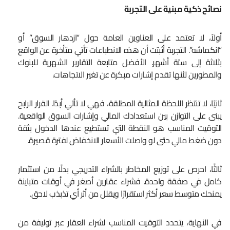
نصائح ذكية مبنية على التجربة
أولاً، لا تعتمد على العناوين العامة حول “ازدهار السوق” أو
“انكماشه”. التجربة أثبتت أن هذه الانطباعات تأتي متأخرة عن الواقع
بثلاثة إلى ستة أشهر. الأفضل متابعة التقارير الشهرية للبنوك
والمطورين لأنها تقدم إشارات مبكرة عن تغير الاتجاهات.
ثانيًا، لا تنتظر اللحظة المثالية المطلقة، فهي لا تأتي أبدًا. القرار الرابح
يبنى على التوازن بين استعدادك المالي وإشارات السوق الواقعية.
التوقيت المناسب هو النقطة التي تستطيع عندها الدخول بثقة
دون ضغط مالي حتى لو واصلت الأسعار الانخفاض لفترة قصيرة.
ثالثًا، احرص على توزيع المخاطر بالشراء التدريجي بدلًا من استثمار
كامل في صفقة واحدة. فشراء عقارين أصغر في أوقات متباينة
يمنحك متوسط سعر أكثر استقرارًا ويقلل من أثر أي تذبذب لاحق.
في النهاية، يتحدد التوقيت المناسب لشراء العقار عبر توليفة من