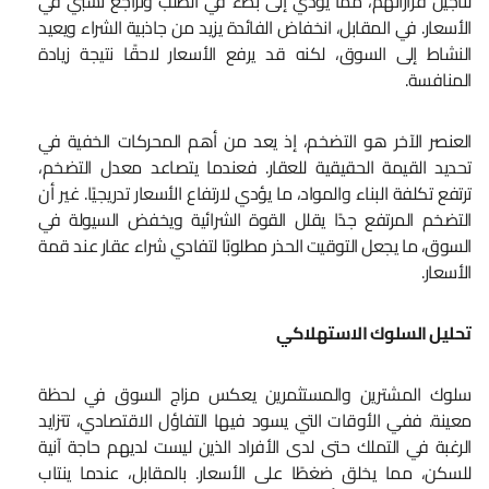
لتأجيل قراراتهم، مما يؤدي إلى بطء في الطلب وتراجع نسبي في
الأسعار. في المقابل، انخفاض الفائدة يزيد من جاذبية الشراء ويعيد
النشاط إلى السوق، لكنه قد يرفع الأسعار لاحقًا نتيجة زيادة
المنافسة.
العنصر الآخر هو التضخم، إذ يعد من أهم المحركات الخفية في
تحديد القيمة الحقيقية للعقار. فعندما يتصاعد معدل التضخم،
ترتفع تكلفة البناء والمواد، ما يؤدي لارتفاع الأسعار تدريجيًا. غير أن
التضخم المرتفع جدًا يقلل القوة الشرائية ويخفض السيولة في
السوق، ما يجعل التوقيت الحذر مطلوبًا لتفادي شراء عقار عند قمة
الأسعار.
تحليل السلوك الاستهلاكي
سلوك المشترين والمستثمرين يعكس مزاج السوق في لحظة
معينة. ففي الأوقات التي يسود فيها التفاؤل الاقتصادي، تتزايد
الرغبة في التملك حتى لدى الأفراد الذين ليست لديهم حاجة آنية
للسكن، مما يخلق ضغطًا على الأسعار. بالمقابل، عندما ينتاب