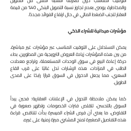
التوقيت المناسب دون معرفة النسبة المثلى من التمويل
والمخاطرة. يوصى بعدم تجاوز نسبة التمويل البنكي 40% من قيمة
العقار لتجنب الضغط المالي في حال ارتفاع الفوائد مجددًا.
مؤشرات ميدانية للشراء الذكي
يمكن الاستدلال على التوقيت المناسب عبر مؤشرات غير مباشرة.
من بين هذه المؤشرات زيادة العروض الترويجية من المطورين، بطء
حركة إعادة البيع في سوق الوحدات المستعملة، وتراجع معدلات
الطلب في المزادات. هذه الإشارات تدل غالبًا على قرب القاع
السعري، مما يجعل الدخول في السوق قرارًا رابحًا على المدى
الطويل.
كما يمكن ملاحظة التحول في الإعلانات العقارية؛ فحين يبدأ
السوق بالتحسن، تتقلص فترات الخصومات وتظهر صعوبة في
التفاوض، ما يعني أن فرص الشراء الميسرة بدأت تتناقص. قراءة
هذه التفاصيل الصغيرة تمنح المشتري ميزة زمنية على غيره.