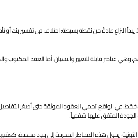
 النزاع عادةً من نقطة بسيطة: اختلاف في تفسير بند، أو تأخر في
م، وهي عناصر قابلة للتغيير والنسيان. أما العقد المكتوب و
ط. في الواقع، تحمي العقود الموثقة حتى أصغر التفاصيل ال
 الجودة المتفق عليها شفهياً.
التوثيق يحول هذه المخاطر المجردة إلى بنود محددة، كعقوبات