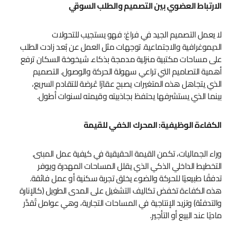
الارتباط العضوي بين التصميم والطلب السوقي
لا يعمل التصميم الجيد في فراغ؛ فهو يستجيب للتحولات
الديموغرافية والاجتماعية. توجهات مثل العمل عن بُعد زادت الطلب
على مساحات مكتبية منزلية مدمجة بذكاء. شيخوخة السكان ترفع
أهمية التصاميم التي تراعي سهولة الحركة والوصول. التصميم
الذي يتجاهل هذه المتغيرات يصبح عقارًا عُرضة للتقادم السريع،
بينما الذي يستشرفها يحتفظ بجاذبيته وقيمته لسنوات أطول.
الكفاءة الوظيفية: المحرك الخفي للقيمة
وراء الجماليات، تكمن القيمة الحقيقية في كيفية عمل المبنى.
التخطيط الداخلي الذكي الذي يقلل المساحات المهدرة ويوفر
تدفقًا طبيعيًا للحركة والضوء يخلق تجربة سكنية أو عمل فائقة.
هذه الكفاءة تخفض تكاليف التشغيل على المدى الطويل (كالإنارة
والتدفئة) وتزيد الإنتاجية في المساحات التجارية، وهي عوامل تُقدَّر
ماديًا عند البيع أو التأجير.