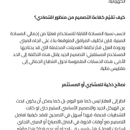
الكهربائية.
كيف تقيّم كفاءة التصميم من منظور اقتصادي؟
احسب نسبة المساحة القابلة للاستخدام فعليًا من إجمالي المساحة
المبنية. قارن تكاليف المرافق المتوقعة بناءً على اتجاه المبنى
وجودة العزل. قدّر تكلفة التعديلات المحتملة التي قد يحتاجها
المستخدم المستقبلي؛ التصميم الجيد يقلل هذه التكلفة إلى الحد
الأدنى. هذه الحسابات الملموسة تحول الانطباع الجمالي إلى
مقاييس مالية.
نصائح ذكية للمشتري أو المستثمر
انظر إلى العقار ليس كما هو اليوم، بل كما يمكن أن يكون. ابحث
عن الهيكل الجيد والتصميم الأساسي السليم حتى لو كانت
التشطيبات قديمة، فهذا أسهل في التصحيح. تفقد كيفية تعامل
التصميم مع أوقات الذروة في المنزل (الصباح) أو المبنى التجاري
(ساعات العمل): هل يتسبب في ازدحام أو عدم راحة؟ هذا مؤشر