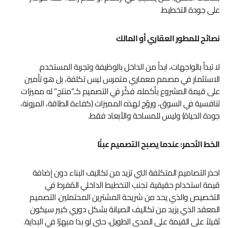
على جودة التخطيط.
نصائح للمطور العقاري أو المالك
لا تبدأ بالواجهات، ابدأ من الداخل بالوظيفة وتجربة المستخدم.
الاستثمار في مصمم معماري متمرس ليس تكلفة، بل هو تأمين
على قيمة المشروع بأكمله. فكّر في التصميم كـ”منتج” له مميزات
تنافسية في السوق، وروّج لهذه المميزات (كفاءة الطاقة، المرونة،
جودة الحياة) وليس للمساحة والأبعاد فقط.
الخط الأحمر: عندما يصبح التصميم عبئًا
احذر التصاميم المتكلفة التي تزيد من تكاليف البناء دون إضافة
قيمة استخدام حقيقية. تجنب التخطيط الداخلي المُفرط في
التخصيص والذي يحد من شريحة المشترين المحتملين. التصميم
المعقد الذي يزيد من تكاليف الصيانة بشكل دوري كبير سيكون
ثقيلاً على القيمة على المدى الطويل، حتى لو بدا مبهرًا في البداية.