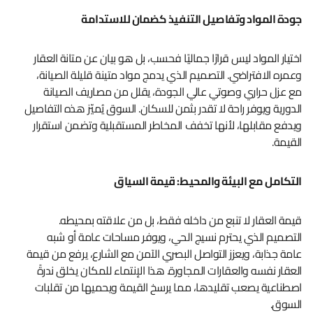
جودة المواد وتفاصيل التنفيذ كضمان للاستدامة
اختيار المواد ليس قرارًا جماليًا فحسب، بل هو بيان عن متانة العقار
وعمره الافتراضي. التصميم الذي يدمج مواد متينة قليلة الصيانة،
مع عزل حراري وصوتي عالي الجودة، يقلل من مصاريف الصيانة
الدورية ويوفر راحة لا تقدر بثمن للسكان. السوق يُميّز هذه التفاصيل
ويدفع مقابلها، لأنها تخفف المخاطر المستقبلية وتضمن استقرار
القيمة.
التكامل مع البيئة والمحيط: قيمة السياق
قيمة العقار لا تنبع من داخله فقط، بل من علاقته بمحيطه.
التصميم الذي يحترم نسيج الحي، ويوفر مساحات عامة أو شبه
عامة جذابة، ويعزز التواصل البصري الآمن مع الشارع، يرفع من قيمة
العقار نفسه والعقارات المجاورة. هذا الإنتماء للمكان يخلق ندرةً
اصطناعية يصعب تقليدها، مما يرسخ القيمة ويحميها من تقلبات
السوق.