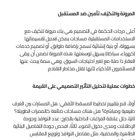
المرونة والتكيّف: تأمين ضد المستقبل
أعلى درجات الحكمة في التصميم هي بناء مرونة تتكيف مع
الاستخدامات المستقبلية. مساحات يمكن تعديل تقسيماتها
بسهولة، أو بنية إنشائية تسمح بإضافة طوابق، أو تصميم خدمات
(كهرباء، سباكة) يسهل توسعتها. هذه المرونة تضمن أن يبقى
العقار ذا صلة مع تغير احتياجات السوق، وهي سمة يبحث عنها
المستثمرون الأذكياء لأنها تقلل مخاطر التقادم.
خطوات عملية لتحليل التأثير التصميمي على القيمة
أولاً، قم بتقييم تخطيط المسقط الأفقي: هل المسارات بين الغرف
طبيعية ومباشرة؟ هل هناك مساحات ضائعة كالممرات الطويلة؟
ثانيًا، حلل علاقة الفراغات الداخلية بالخارج: عدد النوافذ وجودة
الإطلالات ومدى دخول الضوء. ثالثًا، افحص جودة التفاصيل البنائية
الظاهرة والمخفية، مثل مفاصل النوافذ وتوزيع المقابس