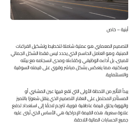
أبنية – خاص
التصميم المعماري هو عملية شاملة لتخطيط وتشكيل الفراغات
المبنية، وهو العامل الحاسم الذي يحدد ليس فقط الشكل الجمالي
للمبنى، بل أداءه الوظيفي وكفاءته ومدى انسجامه مع بيئته
وساكنيه، مما ينعكس بشكل مباشر وقوي على قيمته السوقية
والاستثمارية.
يبدأ التأثير من اللحظة الأولى التي تقع فيها عين المشتري أو
المستأجر المحتمل على العقار. التصميم الذي ينقل شعورًا بالتميز
والهوية يخلق قيمة عاطفية فورية، تترجم لاحقًا إلى استعداد لدفع
علاوة سعرية. هذه القيمة الإدراكية هي الأساس الذي تُبنى عليه
جميع الحسابات المالية اللاحقة.