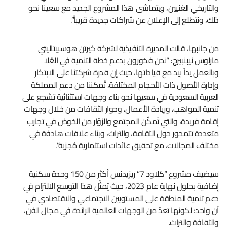
والتاريخي الغنيين، ويتماشى هذا المشروع الجديد مع سعينا نحو
ذلك، ونتطلع إلى الإعلان عن شراكات جديدة قريباً”.
من جانبها، قالت المديرة التنفيذية لشركة كيرتن هوسبيتاليتي
مارلوس نيبنبيرج: “نحن فخورون بدعم خطة التنمية في العُلا
وبالعمل يداً بيد مع قياداتها، حيث إن قدرة شركتنا على الابتكار
وإدارة الأصول ذات الأحجام المختلفة، تُمكننا من دعم المملكة
العربية السعودية في سعيها نحو بناء وجهات استثنائية تشجع على
تنمية المواهب، وريادة الأعمال، وحوار الثقافات من خلال وجهات
إقامة فريدة، والتي تُمكّن المجتمع والزوّار من الخوض في تجارب
متعددة تتمحور حول الثقافة، والتراث، وبناء علاقات هادفة في
مختلف المجالات، مع تحقيق عائدات استثمارية مُجزية”.
سيضيف مشروع “كلاود 7” ريزيدنس أكثر من 150 وحدة سكنية
إضافية بحلول نهاية عام 2023، حيث يُمثّل هذا التوسع الالتزام في
دعم تنمية المنطقة على المستويين الاجتماعي والاقتصادي في
آن واحد؛ لكونها تعدّ من الوجهات العالمية الرائدة في مجال الفن،
والثقافة والتراث.