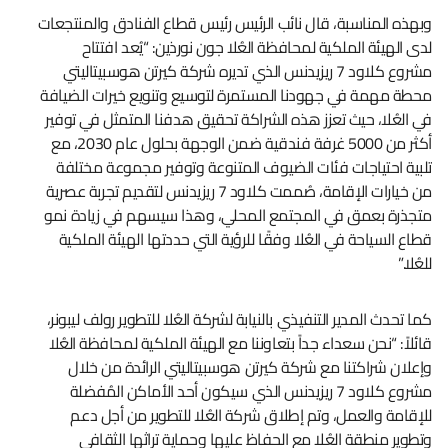
وبهذه المناسبة، قال نائب الرئيس رئيس قطاع الفنادق والمنتجعات
لدى الهيئة الملكية لمحافظة العُلا جون نورذين: “يُعد افتتاح
مشروع كلاود 7 ريزيدنس الذي تديره شركة كيرتن هوسبيتاليتي
محطة مهمة في جهودنا المستمرة لتوسيع وتنويع خيرات الضيافة
في العُلا، حيث تعزز هذه الشراكة تحقيق هدفنا المتمثل في توفير
أكثر من 5000 غرفة فندقية ضمن الوجهة بحلول عام 2030، مع
تلبية احتياجات فئات الضيوف المتنوعة وتوفير مجموعة مختلفة
من خيارات الإقامة، صُممت كلاود 7 ريزيدنس لتقديم تجربة عصرية
متجذرة بعمق في المجتمع المحلي، وهذا سيسهم في زيادة نمو
قطاع السياحة في العُلا وفقًا للرؤية التي حددتها الهيئة الملكية
للعُلا.”
كما تحدث المدير التنفيذي بالنيابة لشركة العُلا للتطوير رولف ليبونر،
قائلاً: “نحن سعداء جداً بتعاوننا مع الهيئة الملكية لمحافظة العُلا
وإعلان شراكتنا مع شركة كيرتن هوسبيتاليتي الرائدة من خلال
مشروع كلاود 7 ريزيدنس الذي سيكون أحد الأماكن المُفضلة
للإقامة والعمل، وتم إطلاق شركة العُلا للتطوير من أجل دعم
وتطوير منطقة العُلا مع الحفاظ عليها وحماية تراثها الثقافي