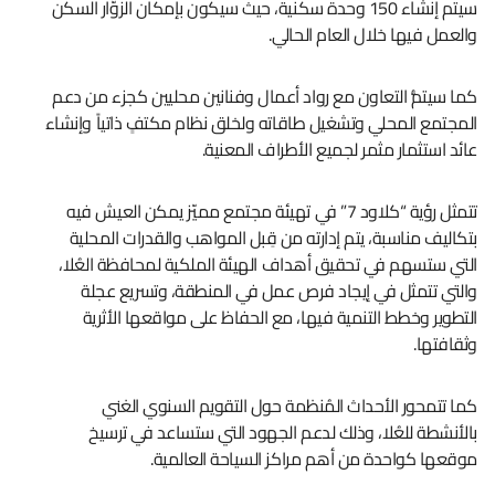
سيتم إنشاء 150 وحدة سكنية، حيث سيكون بإمكان الزوّار السكن
والعمل فيها خلال العام الحالي.
كما سيتمُّ التعاون مع رواد أعمال وفنانين محليين كجزء من دعم
المجتمع المحلي وتشغيل طاقاته ولخلق نظام مكتفٍ ذاتياً وإنشاء
عائد استثمار مثمر لجميع الأطراف المعنية.
تتمثل رؤية “كلاود 7” في تهيئة مجتمع مميّز يمكن العيش فيه
بتكاليف مناسبة، يتم إدارته من قِبل المواهب والقدرات المحلية
التي ستسهم في تحقيق أهداف الهيئة الملكية لمحافظة العُلا،
والتي تتمثل في إيجاد فرص عمل في المنطقة، وتسريع عجلة
التطوير وخطط التنمية فيها، مع الحفاظ على مواقعها الأثرية
وثقافتها.
كما تتمحور الأحداث المُنظمة حول التقويم السنوي الغني
بالأنشطة للعُلا، وذلك لدعم الجهود التي ستساعد في ترسيخ
موقعها كواحدة من أهم مراكز السياحة العالمية.