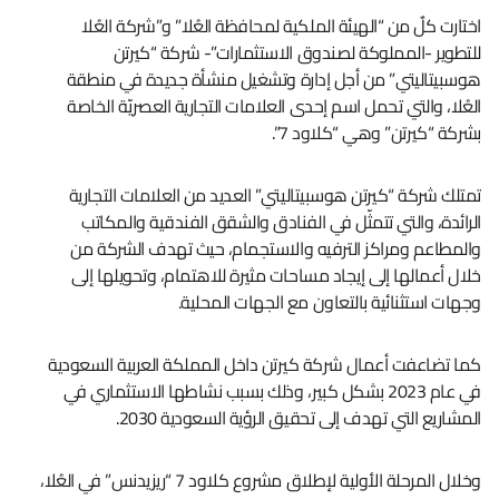
اختارت كلٌ من “الهيئة الملكية لمحافظة العُلا” و”شركة العُلا
للتطوير -المملوكة لصندوق الاستثمارات”- شركة “كيرتن
هوسبيتاليتي” من أجل إدارة وتشغيل منشأة جديدة في منطقة
العُلا، والتي تحمل اسم إحدى العلامات التجارية العصريّة الخاصة
بشركة “كيرتن” وهي “كلاود 7”.
تمتلك شركة “كيرتن هوسبيتاليتي” العديد من العلامات التجارية
الرائدة، والتي تتمثّل في الفنادق والشقق الفندقية والمكاتب
والمطاعم ومراكز الترفيه والاستجمام، حيث تهدف الشركة من
خلال أعمالها إلى إيجاد مساحات مثيرة للاهتمام، وتحويلها إلى
وجهات استثنائية بالتعاون مع الجهات المحلية.
كما تضاعفت أعمال شركة كيرتن داخل المملكة العربية السعودية
في عام 2023 بشكل كبير، وذلك بسبب نشاطها الاستثماري في
المشاريع التي تهدف إلى تحقيق الرؤية السعودية 2030.
وخلال المرحلة الأولية لإطلاق مشروع كلاود 7 “ريزيدنس” في العُلا،