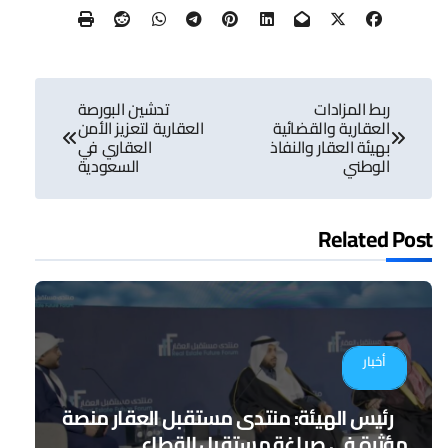
تصفّح
ربط المزادات
تدشين البورصة
المقالات
العقارية والقضائية
العقارية لتعزيز الأمن
بهيئة العقار والنفاذ
العقاري في
الوطني
السعودية
Related Post
أخبار
رئيس الهيئة: منتدى مستقبل العقار منصة
مؤثرة في صياغة مستقبل القطاع