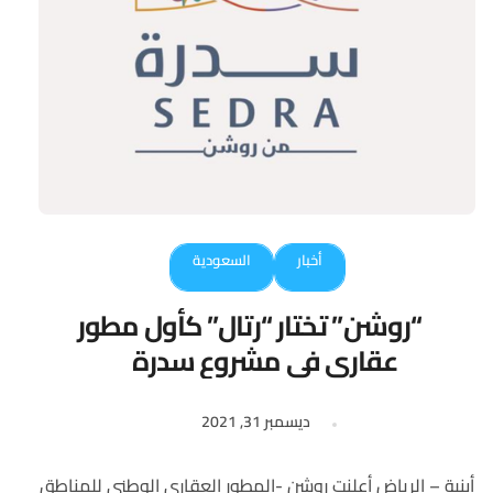
أخبار
السعودية
“روشن” تختار “رتال” كأول مطور
عقاري في مشروع سدرة
ديسمبر 31, 2021
أبنية – الرياض أعلنت روشن -المطور العقاري الوطني للمناطق