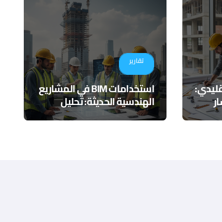
تقارير
تقليدي:
استخدامات BIM في المشاريع
ر
الهندسية الحديثة: تحليل
عملي يتجاوز النمذجة