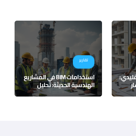
تقارير
تقليدي:
استخدامات BIM في المشاريع
ر
الهندسية الحديثة: تحليل
عملي يتجاوز النمذجة