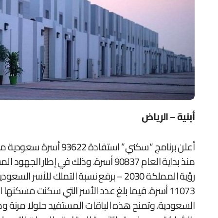
أبنية – الرياض
أعلن برنامج “سكني” استفادة 93622 أسرة سعودية من البرنامج منذ بداية 2023 حتى نهاية نوفمبر الماضي، في حين بلغ عدد الأسر السعودية التي سكنت مسكنها الأول
منذ بداية العام 90837 أسرة، وذلك 
السعودية. وتمنح هذه الباقات المستفيد حلولا مرنة وم