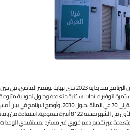
في إطار الجهود المستمرة لتوفير منتجات سكنية متعددة وحلول تمويلي
رؤية المملكة 2030 – برفع نسبة التملك للأسر السعودية إلى 
11073 أسرة، فيما بلغ عدد الأسر التي سكنت مسكنها الأول في الشهر 
تعددة عبر تقديم دعم فوري غير مسترد لمستفيدي الوحدات الس