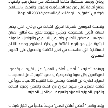
روشن ويرسم مستقبلاً متألقاً للمملكة، نحن نعمل بجدٍ واجتهاد
لنصنع ثقافةً تُعلي من قيم المسؤولية والفرص والتمكين، لنساهم
بقوة في تحقيق مستهدفات رؤية السعودية 2030 الملهمة”.
وقدمت الدوسري شكرها لفريق القيادة في روشن، الذي وضع
اللبنات الأولى للمنظومة، وكرّس جهوده لخلق بيئة تُطلق العنان
للمواهب وتحتضنُ الأحلام، ولفريقي التسويق والتواصل، والموارد
البشرية على مهاراتهم الفائقة في إدارة المشاريع وحصد النتائج
الاستثنائية التي ساهمت في تعزيز الثقافة والحصول على التكريم
المرموق.
ويعتمد تصنيف ” أفضل أماكن العمل” على تقييمات يقدمها
الموظفون بكل سرية وخصوصية، يدعمها تقييم شامل لممارسات
الموارد البشرية في الشركة، ويغطي هذا التقييم 20 مجالاً حيوياً في
ثقافة العمل، من بينهم التوازن بين الحياة والعمل وقوة القيادة
والفرص المهنية المميزة والتعويضات والمزايا المجزية.
ويُعد برنامج ” أفضل أماكن العمل” مرجعاً عالمياً في اختيار شركات