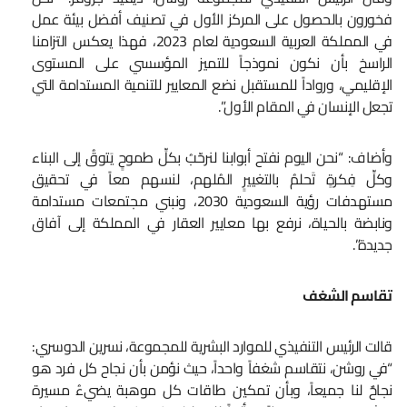
فخورون بالحصول على المركز الأول في تصنيف أفضل بيئة عمل
في المملكة العربية السعودية لعام 2023، فهذا يعكس التزامنا
الراسخ بأن نكون نموذجاً للتميز المؤسسي على المستوى
الإقليمي، ورواداً للمستقبل نضع المعايير للتنمية المستدامة التي
تجعل الإنسان في المقام الأول”.
وأضاف: “نحن اليوم نفتح أبوابنا لنرحّبُ بكلِّ طموحٍ يَتوقُ إلى البناء
وكلِّ فِكرةٍ تَحلمُ بالتغييرٍ المُلهم، لنسهم معاً في تحقيق
مستهدفات رؤية السعودية 2030، ونبني مجتمعات مستدامة
ونابضة بالحياة، نرفع بها معايير العقار في المملكة إلى آفاق
جديدة”.
تقاسم الشغف
قالت الرئيس التنفيذي للموارد البشرية للمجموعة، نسرين الدوسري:
“في روشن، نتقاسم شغفاً واحداً، حيث نؤمن بأن نجاح كل فرد هو
نجاحٌ لنا جميعاً، وبأن تمكين طاقات كل موهبة يضيءُ مسيرة