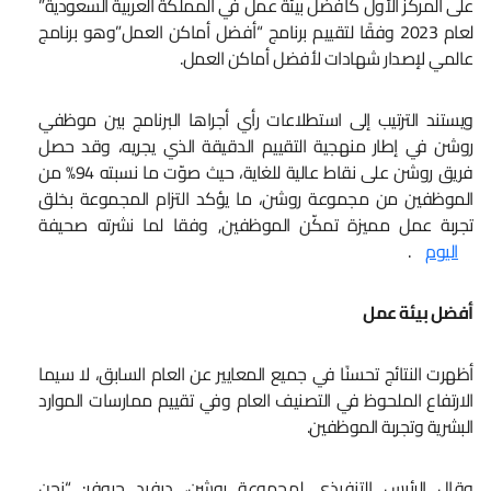
على المركز الأول كأفضل بيئة عمل في المملكة العربية السعودية”
لعام 2023 وفقًا لتقييم برنامج “أفضل أماكن العمل”وهو برنامج
عالمي لإصدار شهادات لأفضل أماكن العمل.
ويستند الترتيب إلى استطلاعات رأي أجراها البرنامج بين موظفي
روشن في إطار منهجية التقييم الدقيقة الذي يجريه، وقد حصل
فريق روشن على نقاط عالية للغاية، حيث صوّت ما نسبته 94% من
الموظفين من مجموعة روشن، ما يؤكد التزام المجموعة بخلق
تجربة عمل مميزة تمكّن الموظفين, وفقا لما نشرته صحيفة
اليوم
.
أفضل بيئة عمل
أظهرت النتائج تحسنًا في جميع المعايير عن العام السابق، لا سيما
الارتفاع الملحوظ في التصنيف العام وفي تقييم ممارسات الموارد
البشرية وتجربة الموظفين.
وقال الرئيس التنفيذي لمجموعة روشن، ديفيد جروفر: “نحن