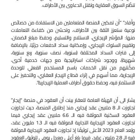
تنظّم السوق العقارية وتقلل الدعاوى بين الأطراف.
وأفاد” “أن تمكين المنصة المتعاملين من الاستفادة من خصائص
نوعية ستعزز الثقة بين الأطراف، وتحسّن من كفاءة التعاملات
منها: المؤشر الإيجاري، الاستلام والتسليم، وحفظ مبلغ الضمان،
وتقييم السلوك الإيجاري، وإمكانية سداد الدفعات جزئيًا، بالإضافة
إلى فترات السداد المختلفة (سنوية، نصف سنوية، ربع سنوية،
شهرية)، ووجود شراكات استراتيجية مع جهات خدمية أخرى،
مكّنتهم من نقل الخدمات باسم المستخدم الفعلي للوحدة
الإيجارية، مما أسهم في إثراء قطاع الإيجار العقاري، والتحفيز على
الاستثمار فيه، وحفظ حقوق أطراف العملية الإيجارية”.
يشار الى أن الهيئة العامة للعقار بينت أن العقود في منصة “إيجار”
تجاوزت الـ 8 ملايين عقد إيجاري منذ إطلاق المنصة، حيث تجاوزت
العقود السكنية الموثقة فيه الـ 6.6 ملايين عقد إيجاري فيما
تجاوزت العقود الإيجارية التجارية الموثقة فيه الـ 1.3 مليون عقد،
ويُعد العام 2023 الأعلى توثيقًا إذ تجاوزت العقود الإيجارية الموثقة
فيه الـ 2.8 مليون عقد، فيما بلغ أعلى معدل يومي لتوثيق العقود