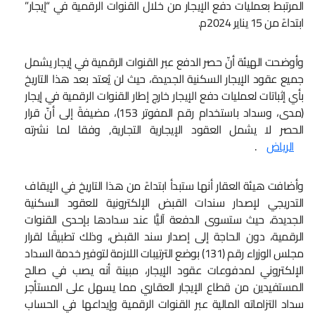
المرتبط بعمليات دفع الإيجار من خلال القنوات الرقمية في “إيجار”
ابتداءً من 15 يناير 2024م.
وأوضحت الهيئة أنّ حصر الدفع عبر القنوات الرقمية في إيجار يشمل
جميع عقود الإيجار السكنية الجديدة، حيث لن يُعتد بعد هذا التاريخ
بأي إثباتات لعمليات دفع الإيجار خارج إطار القنوات الرقمية في إيجار
(مدى، وسداد باستخدام رقم المفوتر 153)، مضيفةً إلى أنّ قرار
الحصر لا يشمل العقود الإيجارية التجارية, وفقا لما نشرته
الرياض
.
وأضافت هيئة العقار أنها ستبدأ ابتداءً من هذا التاريخ في الإيقاف
التدريجي لإصدار سندات القبض الإلكترونية للعقود السكنية
الجديدة، حيث ستسوى الدفعة آليًّا عند سدادها بإحدى القنوات
الرقمية، دون الحاجة إلى إصدار سند القبض، وذلك تطبيقًا لقرار
مجلس الوزراء رقم (131) بوضع الترتيبات اللازمة لتوفير خدمة السداد
الإلكتروني لمدفوعات عقود الإيجار، مبينة أنه يصب في صالح
المستفيدين من قطاع الإيجار العقاري مما يسهل على المستأجر
سداد التزاماته المالية عبر القنوات الرقمية وإيداعها في الحساب