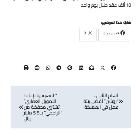
18 ألف عقد خلال يوم واحد.
شارك هذا الموضوع:
فيس بوك
X
تصفّح
للعام الثاني..
“السعودية لإعادة
المقالات
“روشن” أفضل بيئة
التمويل العقاري”
عمل في المملكة
تشتري محفظة من
“الراجحي” بـ 5.8 مليار
ريال