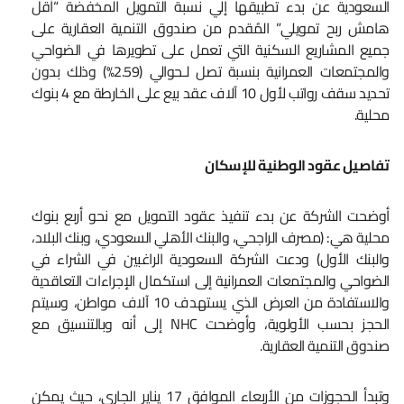
السعودية عن بدء تطبيقها إلي نسبة التمويل المخفضة “أقل
هامش ربح تمويلي” المُقدم من صندوق التنمية العقارية على
جميع المشاريع السكنية التي تعمل على تطويرها في الضواحي
والمجتمعات العمرانية بنسبة تصل لـحوالي (2.59%) وذلك بدون
تحديد سقف رواتب لأول 10 آلاف عقد بيع على الخارطة مع 4 بنوك
محلية.
تفاصيل عقود الوطنية للإسكان
أوضحت الشركة عن بدء تنفيذ عقود التمويل مع نحو أربع بنوك
محلية هي: (مصرف الراجحي، والبنك الأهلي السعودي، وبنك البلاد،
والبنك الأول) ودعت الشركة السعودية الراغبين في الشراء في
الضواحي والمجتمعات العمرانية إلى استكمال الإجراءات التعاقدية
والاستفادة من العرض الذي يستهدف 10 آلاف مواطن، وسيتم
الحجز بحسب الأولوية، وأوضحت NHC إلى أنه وبالتنسيق مع
صندوق التنمية العقارية.
وتبدأ الحجوزات من الأربعاء الموافق 17 يناير الجاري، حيث يمكن