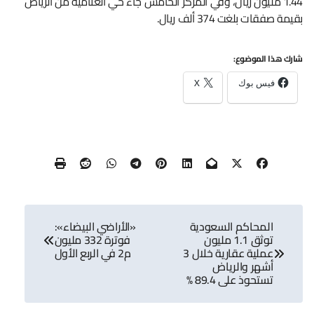
1.44 مليون ريال، وفي المركز الخامس جاء حي الغنامية من الرياض
بقيمة صفقات بلغت 374 ألف ريال.
شارك هذا الموضوع:
فيس بوك
X
تصفّح
المحاكم السعودية
«الأراضي البيضاء»:
المقالات
توثق 1.1 مليون
فوترة 332 مليون
عملية عقارية خلال 3
م2 في الربع الأول
أشهر والرياض
تستحوذ على 89.4 %