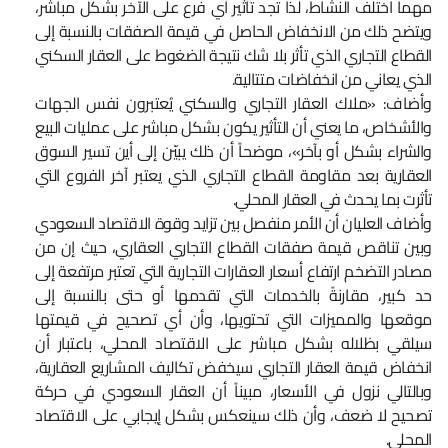
مهما اختلف النشاط، لذا تجد تأثير أي فرع على الآخر بشكل مباشر،
ويتضح ذلك من الانخفاض الحاصل في قيمة الصفقات بالنسبة إلى
القطاع التجاري الذي تأثر بلا شك نتيجة الضغوط على العقار السكني
الذي يعاني من انخفاضات متتالية.
وأضاف: «ملاك العقار التجاري والسكني يُعتبرون نفس الجهات
والأشخاص، ما يعني أن التأثير يكون بشكل مباشر على عمليات البيع
والشراء بشكل أو بآخر»، موضحاً أن ذلك يبيّن إلى أين تسير السوق
العقارية بعد مقاومة القطاع التجاري الذي يعتبر آخر الفروع التي
تأثرت بما يحدث في العقار المحلي.
وأضاف العليان أن الأمر منفصل بين تزايد وقوة الاقتصاد السعودي
وبين تناقص قيمة صفقات القطاع التجاري العقاري، حيث إن من
مصادر التضخم ارتفاع أسعار العقارات التجارية التي تعتبر مرتفعة إلى
حد كبير، مقارنةً بالخدمات التي تقدمها أو حتى بالنسبة إلى
موقعها والمميزات التي تحتويها، وأن أي تصحيح في قيمتها
سيلقي بظلاله بشكل مباشر على الاقتصاد المحلي، باعتبار أن
انخفاض قيمة العقار التجاري سيخفض تكاليف المشاريع العقارية،
وبالتالي نزول في الأسعار، مبيناً أن العقار السعودي في حركة
تصحيح لا ضعف، وأن ذلك سينعكس بشكل إيجابي على الاقتصاد
المحلي.