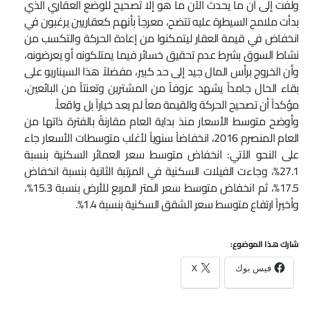
ولفت إلى أن ما يحدث الآن ما هو إلا تصحيح للوضع العقاري الذي
بدأت ملامح السيطرة عليه تتضح، معرجاً بأنهم كعقاريين يرغبون في
انخفاض في قيمة العقار ليتمكنوا من إعادة الحركة والتكسب من
نشاط السوق بشرط عدم تحقيق خسائر فيما يمتلكونه أو يعرضونه،
وأن الخروج برأس المال جيد إلى حد كبير، مفضلاً هذا السيناريو على
بقاء الحال جامداً يشهد عزوفاً من المشترين وتعنتاً من البائعين،
مؤكداً أن تصحيح الحركة والقيمة معاً لم يعد خياراً بل واقعاً.
وأوضح متوسط الأسعار منذ بداية العام مقارنةً بالفترة ذاتها من
العام المنصرم 2016، انخفاضاً سنوياً لأغلب متوسطات الأسعار جاء
على النحو الآتي: انخفاض متوسط سعر العمائر السكنية بنسبة
27.1%، وجاءت الفيلات السكنية في المرتبة الثانية بنسبة انخفاض
17.5%، ثم انخفاض متوسط سعر المتر المربع للأرض بنسبة 15.3%،
وأخيراً ارتفاع متوسط سعر الشقق السكنية بنسبة 1.4%.
شارك هذا الموضوع:
فيس بوك
X