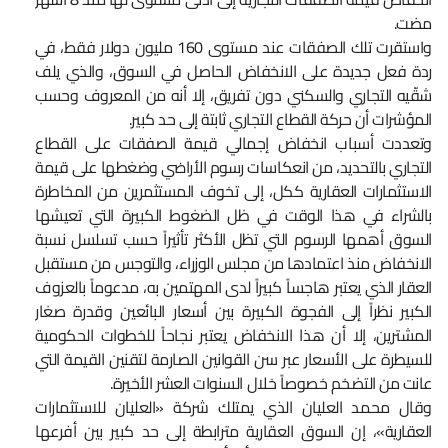
مضت.
واستقرت تلك الصفقات عند مستوى 160 مليون دولار فقط، في
ردة فعل جديدة على الانخفاض الحاصل في السوق، والذي يلف
شقّيه التجاري والسكني دون تفريق، إلا أنه من المعروف وحسب
المؤشرات أن حركة القطاع التجاري ثابتة إلى حد كبير.
وتعددت أسباب انخفاض إجمالي قيمة الصفقات على القطاع
التجاري بالتحديد، من انعكاسات رسوم الأراضي وضغطها على قيمة
الاستثمارات العقارية ككل، إلى تخوف المستثمرين من المخاطرة
بالشراء في هذا الوقت في ظل الضغوط الكبيرة التي تعيشها
السوق أهمها الرسوم التي تظل الأكثر تأثيراً حسب تسلسل نسبة
الانخفاض منذ اعتمادها من مجلس الوزراء، والتوجس من مستقبل
العقار الذي يعتبر هاجساً كبيراً لدى المهتمين به، مدعوماً بالعزوف
الكبير نظراً إلى الفجوة الكبيرة بين أسعار البائعين وقدرة صغار
المشترين، إلا أن هذا الانخفاض يعتبر نجاحاً للخطوات الحكومية
للسيطرة على الأسعار عبر سن القوانين الصارمة لتقنين القيمة التي
عانت من التضخم خصوصاً خلال السنوات العشر الأخيرة.
وقال محمد العليان الذي يمتلك شركة «العليان للاستثمارات
العقارية»، إن السوق العقارية مترابطة إلى حد كبير بين أفرعها