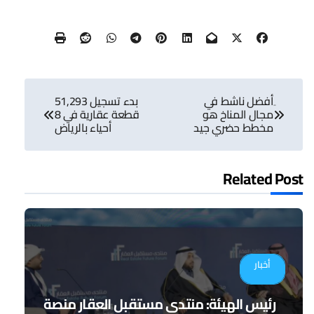
تصفّح
ِأفضل ناشط في
بدء تسجيل 51,293
المقالات
مجال المناخ هو
قطعة عقارية في 8
مخطط حضري جيد
أحياء بالرياض
Related Post
أخبار
رئيس الهيئة: منتدى مستقبل العقار منصة