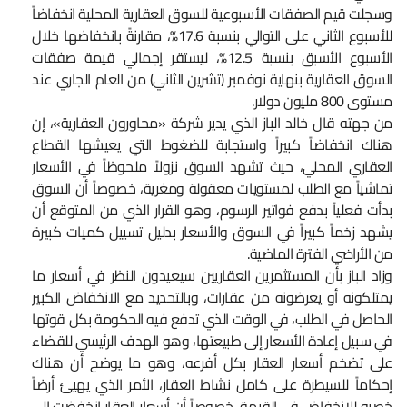
وسجلت قيم الصفقات الأسبوعية للسوق العقارية المحلية انخفاضاً
للأسبوع الثاني على التوالي بنسبة 17.6%، مقارنةً بانخفاضها خلال
الأسبوع الأسبق بنسبة 12.5%، ليستقر إجمالي قيمة صفقات
السوق العقارية بنهاية نوفمبر (تشرين الثاني) من العام الجاري عند
مستوى 800 مليون دولار.
من جهته قال خالد الباز الذي يدير شركة «محاورون العقارية»، إن
هناك انخفاضاً كبيراً واستجابة للضغوط التي يعيشها القطاع
العقاري المحلي، حيث تشهد السوق نزولاً ملحوظاً في الأسعار
تماشياً مع الطلب لمستويات معقولة ومغرية، خصوصاً أن السوق
بدأت فعلياً بدفع فواتير الرسوم، وهو القرار الذي من المتوقع أن
يشهد زخماً كبيراً في السوق والأسعار بدليل تسييل كميات كبيرة
من الأراضي الفترة الماضية.
وزاد الباز بأن المستثمرين العقاريين سيعيدون النظر في أسعار ما
يمتلكونه أو يعرضونه من عقارات، وبالتحديد مع الانخفاض الكبير
الحاصل في الطلب، في الوقت الذي تدفع فيه الحكومة بكل قوتها
في سبيل إعادة الأسعار إلى طبيعتها، وهو الهدف الرئيسي للقضاء
على تضخم أسعار العقار بكل أفرعه، وهو ما يوضح أن هناك
إحكاماً للسيطرة على كامل نشاط العقار، الأمر الذي يهيئ أرضاً
خصبه للانخفاض في القيمة، خصوصاً أن أسعار العقار انخفضت إلى