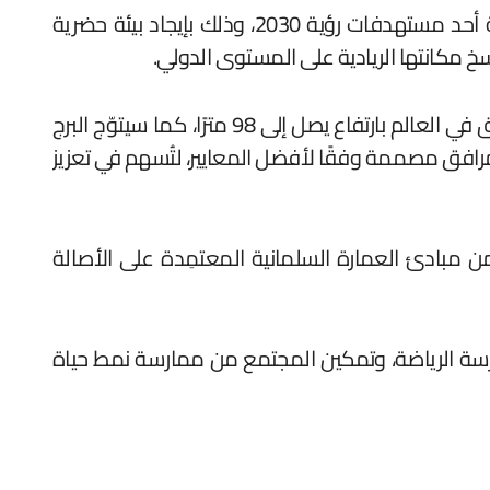
ويأتي البرج الرياضي صرحًا شامخًا، ووجهة واعدة، ليُصبح أول برجٍ رياضي من نوعه في العالم، حيث يسهم في تلبية أحد مستهدفات رؤية 2030، وذلك بإيجاد بيئة حضرية
 مكانتها الريادية على المستوى الدولي.
وسيكون أطول برج رياضي في العالم، حيث سيبلغ ارتفاعه 130 مترًا بمساحة 84000 متر مربع، يشمل أعلى جدار تسلق في العالم بارتفاع يصل إلى 98 مترًا، كما سيتوّج البرج
ترًا، محتويًا مرافقَ رياضية استثنائية لممارسة أكثر من 30 نوعًا رياضيًا في مرافق مصممة وفقًا لأفضل المعايير، لتُسهم في تعزيز
من مبادئ العمارة السلمانية المعتمِدة على الأصالة
سة الرياضة، وتمكين المجتمع من ممارسة نمط حياة