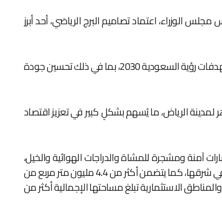
جلس الوزراء، اعتماد تصاميم البرج الرياضي، أحد أبرز
ويعد البرج أطول برج رياضي في العالم، وأحد أبرز معالم مشروع المسار الرياضي، وسيلعب دورًا محوريًا في تحقيق مستهدفات رؤية السعودية 2030، بما في ذلك تحسين جودة
مدينة الرياض، ما يُسهم بشكلٍ كبير في تعزيز اقتصاد
بر متنزَّه طولي» في العالم بمسافة تتجاوز 135 كيلو مترًا، ضامًا مسارات آمنة ومشجرة للمشاة والدراجات الهوائية والخيل،
إضافة إلى العديد من المرافق الرياضية المتنوعة، ويربط المشروع بين وادي حنيفة غرب مدينة الرياض، ووادي السلي في شرقها، كما يتضمن أكثر من 4.4 مليون متر مربع من
دٍ من المواقع والمناطق الاستثمارية تبلغ مساحتها الإجمالية أكثر من