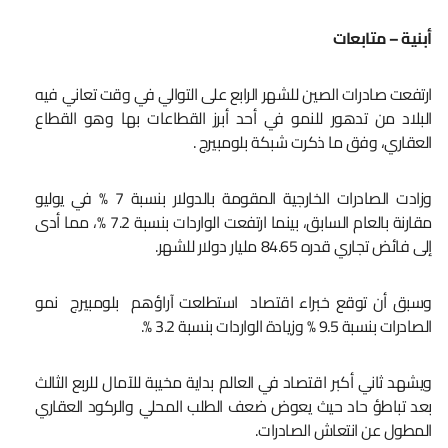
أبنية – متابعات
ارتفعت صادرات الصين للشهر الرابع على التوالي في وقت تعاني فيه
البلاد من تدهور للنمو في أحد أبرز القطاعات بها وهو القطاع
العقاري، وفق ما ذكرت شبكة بلومبيرج .
وزادت الصادرات الخارجية المقومة بالدولار بنسبة 7 % في يوليو
مقارنة بالعام السابق، بينما ارتفعت الواردات بنسبة 7.2 %، مما أدى
إلى فائض تجاري قدره 84.65 مليار دولار للشهر.
وسبق أن توقع خبراء اقتصاد استطلعت آراؤهم بلومبيرج نمو
الصادرات بنسبة 9.5 % وزيادة الواردات بنسبة 3.2 %.
ويشهد ثاني أكبر اقتصاد في العالم بداية مخيبة للآمال للربع الثالث
بعد تباطؤ حاد حيث يعوض ضعف الطلب المحلي والركود العقاري
المطول عن انتعاش الصادرات.