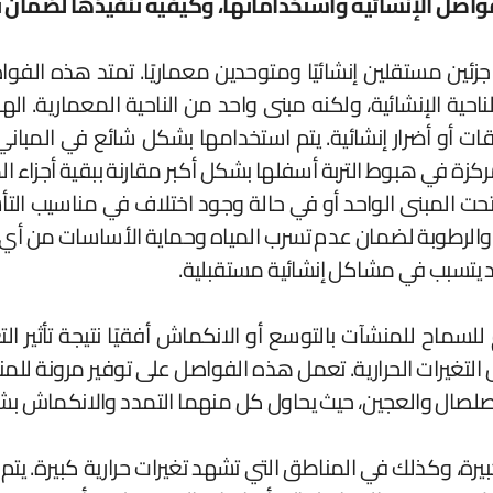
لفواصل الإنشائية واستخداماتها، وكيفية تنفيذها لضمان
ين مستقلين إنشائيًا ومتوحدين معماريًا. تمتد هذه الف
الناحية الإنشائية، ولكنه مبنى واحد من الناحية المعماري
 أو أضرار إنشائية. يتم استخدامها بشكل شائع في المباني
زة في هبوط التربة أسفلها بشكل أكبر مقارنة ببقية أجزاء ال
ء والرطوبة لضمان عدم تسرب المياه وحماية الأساسات من أي تأث
قد يتسبب في مشاكل إنشائية مستقبلية.
اح للمنشآت بالتوسع أو الانكماش أفقيًا نتيجة تأثير ال
لتغيرات الحرارية. تعمل هذه الفواصل على توفير مرونة للمنشأ
الصلصال والعجين، حيث يحاول كل منهما التمدد والانكماش ب