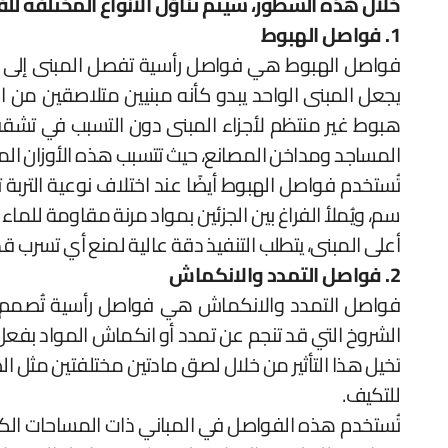
خلال هذه السطور، سيتم تناوُل الأنواع المختلفة ل
1. فواصل الهبوط
فواصل الهبوط هي فواصل رأسية تفصل المبنى إلى جزئ
يجعل المبنى الواحد يبدو كأنه مبنيين متلاصقين من 
هبوط غير منتظم لأجزاء المبنى دون التسبب في تشققات
المساجد ومداخن المصانع، حيث تتسبب هذه الأوزان المرك
سم، ويُملأ الفراغ بين الجزئين بمواد مرنة مقاومة للما
أعلى المبنى، يتطلب التنفيذ دقة عالية لمنع أي تسرب 
2. فواصل التمدد والانكماش
فواصل التمدد والانكماش هي فواصل رأسية تُصمم للسم
الشروخ التي قد تنجم عن تمدد أو انكماش المواد بفعل ا
تخيل هذا التأثير من خلال لصق مادتين مختلفتين مثل 
للتكيف.