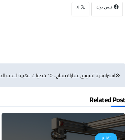
فيس بوك
X
تصفّح
استراتيجية تسويق عقارك بنجاح.. 10 خطوات ذهبية لجذب المشترين المثاليين
المقالات
Related Post
تقارير