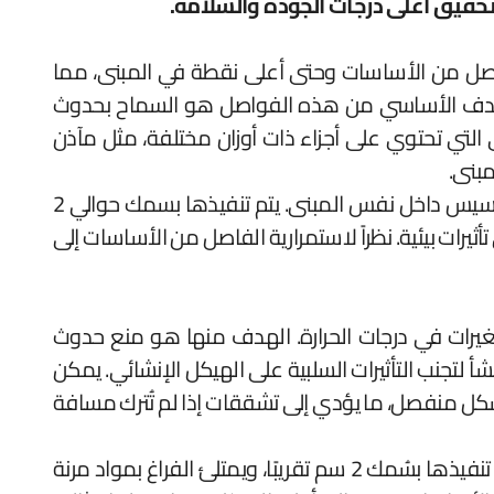
 تحقيق أعلى درجات الجودة والسلامة.
واصل من الأساسات وحتى أعلى نقطة في المبنى، مما
ة. الهدف الأساسي من هذه الفواصل هو السماح بحدوث
 التي تحتوي على أجزاء ذات أوزان مختلفة، مثل مآذن
مبنى.
تُستخدم فواصل الهبوط أيضًا عند اختلاف نوعية التربة تحت المبنى الواحد أو في حالة وجود اختلاف في مناسيب التأسيس داخل نفس المبنى. يتم تنفيذها بسمك حوالي 2
يرات بيئية. نظراً لاستمرارية الفاصل من الأساسات إلى
تغيرات في درجات الحرارة. الهدف منها هو منع حدوث
 لتجنب التأثيرات السلبية على الهيكل الإنشائي. يمكن
شكل منفصل، ما يؤدي إلى تشققات إذا لم تُترك مسافة
تُستخدم هذه الفواصل في المباني ذات المساحات الكبيرة، وكذلك في المناطق التي تشهد تغيرات حرارية كبيرة. يتم تنفيذها بسُمك 2 سم تقريبًا، ويمتلئ الفراغ بمواد مرنة