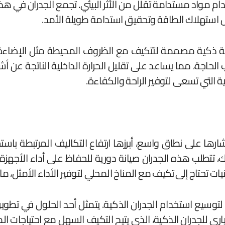
م مواد مستدامة تقلل من الأثر البيئي. تجمع الجدران في هذا 
تقليل استهلاك الطاقة وتحقيق استدامة طويلة الأمد.
خر، تقدم SmartGlass Walls جدرانًا زجاجية ذكية مصممة لتتكيف مع الظروف المح
 الحاجة، مما يساعد على تقليل الحرارة الداخلية الناتجة عن 
ذكية التي تسعى لتوفير الراحة والكفاءة.
تشارها على نطاق واسع، أبرزها ارتفاع التكاليف المرتبطة باست
لى ذلك، تتطلب هذه الجدران صيانة دورية للحفاظ على أداء ال
ات تحتاج إلى تكيف مع المناخ المحلي لتوفير الأداء الأمثل، م
توسيع استخدام الجدران الذكية. يتمثل أحد الحلول في تطوير
ي للجدران الذكية، الذي يتيح التكيف السهل مع احتياجات ال