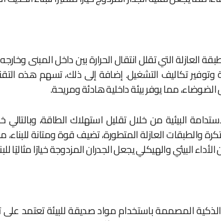
قة العازلة التي تقلل انتقال الحرارة بين داخل المبنى وخارجه.
وفير تكاليف التشغيل. إضافة إلى ذلك، تسهم هذه التقن
 الضوضاء، مما يوفر بيئة داخلية هادئة ومريحة.
ستدامة البيئية من خلال تقليل استهلاك الطاقة، وبالتالي خف
بتكرة والطبقات العازلة المتطورة، تضيف قوة ومتانة للبناء،
الأداء البيئي والهيكلي يجعل الجدران المزدوجة خيارًا مثاليًا لل
تكرًا للجدران الذكية المصممة باستخدام مواد صديقة للبيئة تعتمد 