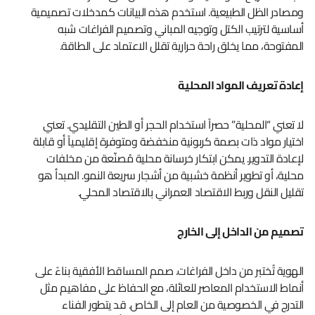
ومصادر الظل الطبيعية. استخدم هذه البيانات كمدخلات تصميمية
أساسية لترتيب الكتل وتوجيه المباني وتصميم الفراغات شبه
المفتوحة، مما يخلق راحة حرارية تقلل الاعتماد على الطاقة.
إعادة تعريف المواد المحلية
لا تعني “المحلية” حصراً استخدام الحجر أو الطين التقليدي. تعني
اختيار مواد ذات بصمة كربونية منخفضة ومتوفرة إقليمياً أو قابلة
لإعادة التدوير. يمكن ابتكار خرسانة محلية مُصنّعة من مخلفات
محلية، أو تطوير أنظمة خشبية من أشجار سريعة النمو. المبدأ هو
تقليل النقل وربط الاقتصاد العمراني بالاقتصاد المحلي.
تصميم من الداخل إلى الخارج
الهوية تُختبر من داخل الفراغات. صمم المساقط الأفقية بناءً على
أنماط الاستخدام المعاصر للعائلة، مع الحفاظ على مفاهيم مثل
التدرج في الخصوصية من العام إلى الخاص. قد يتطور الفناء