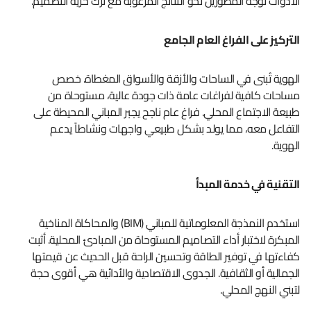
الأدوات توجه المطورين نحو النتائج المرغوبة مع ترك حرية التصميم.
التركيز على الفراغ العام الجامع
الهوية تُبنى في الساحات والأزقة والأسواق المغطاة. خصص
مساحات كافية لفراغات عامة ذات جودة عالية، مستوحاة من
طبيعة الاجتماع المحلي. فراغ عام ناجح يجبر المباني المحيطة على
التفاعل معه، مما يولد بشكل طبيعي واجهات ونشاطاً يدعم
الهوية.
التقنية في خدمة المبدأ
استخدم النمذجة المعلوماتية للمباني (BIM) والمحاكاة المناخية
المبكرة لاختبار أداء التصاميم المستوحاة من المبادئ المحلية. أثبت
كفاءتها في توفير الطاقة وتحسين الراحة قبل الحديث عن قيمتها
الجمالية أو الثقافية. الجدوى الاقتصادية والأدائية هي أقوى حجة
لتبني النهج المحلي.