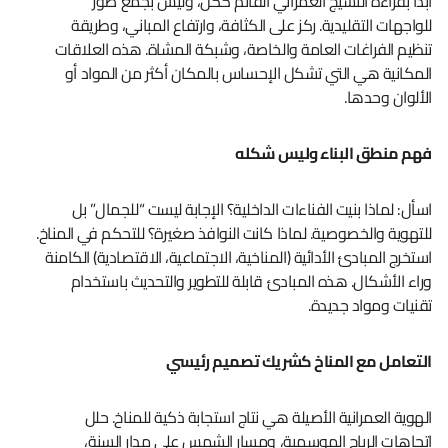
ابدأ بقراءة النسيج العمراني القائم ككل، وليس بجمع صور
للواجهات التقليدية. ركز على الكثافة، وارتفاع المباني، وطريقة
تنظيم الفراغات العامة والخاصة، وشبكة المشاة. هذه العلاقات
المكانية هي التي تشكل الإحساس بالمكان أكثر من المواد أو
الألوان وحدها.
فهم منطق البناء وليس شكله
اسأل: لماذا بنيت الفناءات الداخلية؟ الإجابة ليست “للجمال” بل
للتهوية والخصوصية. لماذا كانت النوافذ صغيرة؟ للتحكم في المناخ.
استخرج المبادئ الأدائية (المناخية، الاجتماعية، الاقتصادية) الكامنة
وراء الأشكال. هذه المبادئ قابلة للتطوير والتحديث باستخدام
تقنيات ومواد جديدة.
التعامل مع المناخ كشريك تصميم رئيسي
الهوية العمرانية الأصيلة هي نتاج استجابة ذكية للمناخ. حلل
اتجاهات الرياح الموسمية، ومسار الشمس على مدار السنة،