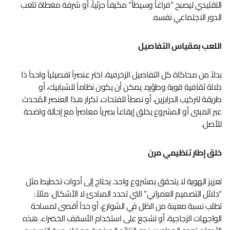
التقليدي ليصبح “فراغاً وسيطاً” مكيفاً جزئياً، أو شرفة مغطاة تلعب
الدور الاجتماعي نفسه.
اللعب بمقياس التفاصيل
بدلاً من محاكاة كل التفاصيل الزخرفية، اختر عنصراً تفصيلياً واحداً ذا
دلالة ثقافية قوية وطوّره. يمكن أن يكون نظاماً للشبابيك، أو
طريقة لتركيب الدرابزين، أو نمطاً للفتحات. تكرار هذا العنصر المُحدث
عبر المبنى أو المشروع يخلق إيقاعاً بصرياً معاصراً مع إحالة واضحة
للأصل.
خلق إطار تنظيمي مرن
تعزيز الهوية لا يتحقق بمشروع واحد. يحتاج إلى أدوات تخطيط مثل
“دلائل التصميم العمراني” التي تحدد المبادئ لا الأشكال. مثلاً:
تطلب نسبة معينة من الظل في الشوارع، أو حداً أقصى لمساحة
الواجهات الزجاجية، أو تشجع على استخدام الأسقف الخضراء. هذه