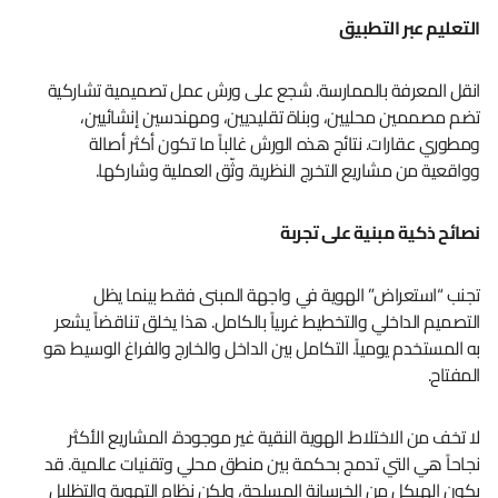
التعليم عبر التطبيق
انقل المعرفة بالممارسة. شجع على ورش عمل تصميمية تشاركية
تضم مصممين محليين، وبناة تقليديين، ومهندسين إنشائيين،
ومطوري عقارات. نتائج هذه الورش غالباً ما تكون أكثر أصالة
وواقعية من مشاريع التخرج النظرية. وثّق العملية وشاركها.
نصائح ذكية مبنية على تجربة
تجنب “استعراض” الهوية في واجهة المبنى فقط بينما يظل
التصميم الداخلي والتخطيط غربياً بالكامل. هذا يخلق تناقضاً يشعر
به المستخدم يومياً. التكامل بين الداخل والخارج والفراغ الوسيط هو
المفتاح.
لا تخف من الاختلاط. الهوية النقية غير موجودة. المشاريع الأكثر
نجاحاً هي التي تدمج بحكمة بين منطق محلي وتقنيات عالمية. قد
يكون الهيكل من الخرسانة المسلحة، ولكن نظام التهوية والتظليل