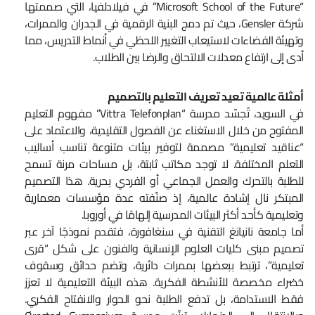
“Microsoft School of the Future” في فيلادلفيا، التي صممتها
شركة Gensler، حيث تم دمج البنية الرقمية في الجدران والممرات،
وتهيئة الفضاءات لاستيعاب التغيير اللحظي في أنماط التدريس، مما
أدى إلى ارتفاع معدلات الالتحاق والرضا بين الطلاب.
أمثلة عالمية تعيد تعريف التعليم بالتصميم
في السويد، تُجسّد مدرسة “Vittra Telefonplan” مفهوم التعليم
المفتوح من خلال الاستغناء عن الفصول التقليدية، والاعتماد على
“عناقيد تعليمية” مصممة لتوفير بيئات متنوعة تناسب أساليب
التعلم المختلفة. لا توجد مكاتب ثابتة، بل مساحات مرنة تسمح
للطلبة بالتحرك والعمل الجماعي أو الفردي بحرية. هذا التصميم
المبتكر نال إشادة عالمية، إذ صنّفته عدة مؤسسات معمارية
وتعليمية كأحد أكثر البيئات المدرسية إلهامًا في أوروبا.
أما جامعة نانيانغ التقنية في سنغافورة، فتقدم نموذجًا آخر عبر
تصميم مبنى كليات العلوم الإنسانية والفنون على شكل “قرى
تعليمية”، ترتبط ببعضها بممرات دائرية، وتضم حدائق وسقوف
خضراء مخصصة للأنشطة الفكرية. هذه البيئة التعليمية لا تعزز
فقط الاستدامة، بل تدفع الطلبة نحو الحوار والانفتاح الفكري.