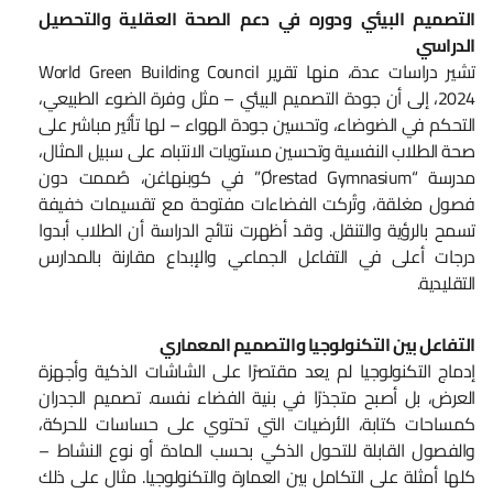
التصميم البيئي ودوره في دعم الصحة العقلية والتحصيل
الدراسي
تشير دراسات عدة، منها تقرير World Green Building Council
2024، إلى أن جودة التصميم البيئي – مثل وفرة الضوء الطبيعي،
التحكم في الضوضاء، وتحسين جودة الهواء – لها تأثير مباشر على
صحة الطلاب النفسية وتحسين مستويات الانتباه. على سبيل المثال،
مدرسة “Ørestad Gymnasium” في كوبنهاغن، صُممت دون
فصول مغلقة، وتُركت الفضاءات مفتوحة مع تقسيمات خفيفة
تسمح بالرؤية والتنقل. وقد أظهرت نتائج الدراسة أن الطلاب أبدوا
درجات أعلى في التفاعل الجماعي والإبداع مقارنة بالمدارس
التقليدية.
التفاعل بين التكنولوجيا والتصميم المعماري
إدماج التكنولوجيا لم يعد مقتصرًا على الشاشات الذكية وأجهزة
العرض، بل أصبح متجذرًا في بنية الفضاء نفسه. تصميم الجدران
كمساحات كتابة، الأرضيات التي تحتوي على حساسات للحركة،
والفصول القابلة للتحول الذكي بحسب المادة أو نوع النشاط –
كلها أمثلة على التكامل بين العمارة والتكنولوجيا. مثال على ذلك