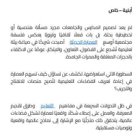
أبنية – خاص
لم يعد تصميم المدارس والجامعات مجرد مسألة هندسية أو
تخطيطية بحتة، بل بات فعلًا ثقافيًا وتربويًا يعكس فلسفة
مجتمعية أوسع.
العمارة الحديثة
أصبحت شريكًا في صياغة بيئة
تعليمية تُشجع على الفضول، التعاون، والابتكار، عوضًا عن الاكتفاء
بالحجرات المغلقة والممرات الجامدة.
السطورة الآتي استعراضها، تكشف عن تساؤل كيف تسهم العمارة
في إعادة تعريف الفضاءات التعليمية لتُصبح منصات للانفتاح
والتجريب؟
في ظل التحولات السريعة في مفاهيم
التعليم
وطرق تقديم
المعرفة، والعمل على إعطاء شكلًا واقعيًا لعمارة تشكل فضاءات
عالمية، يتحقق ذلك متجلِّيًا مع الإشارة إلى نماذج عالمية واقعية
وتوصيات مستقبلية.