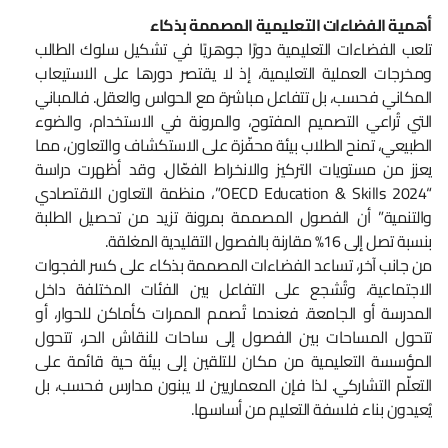
أهمية الفضاءات التعليمية المصممة بذكاء
تلعب الفضاءات التعليمية دورًا جوهريًا في تشكيل سلوك الطالب
ومخرجات العملية التعليمية، إذ لا يقتصر دورها على الاستيعاب
المكاني فحسب، بل تتفاعل مباشرة مع الحواس والعقل. فالمباني
التي تُراعي التصميم المفتوح، والمرونة في الاستخدام، والضوء
الطبيعي، تمنح الطلاب بيئة محفّزة على الاستكشاف والتعاون، مما
يعزز من مستويات التركيز والانخراط الفعّال. وقد أظهرت دراسة
“OECD Education & Skills 2024”، منظمة التعاون الاقتصادي
والتنمية” أن الفصول المصممة بمرونة تزيد من تحصيل الطلبة
بنسبة تصل إلى 16% مقارنة بالفصول التقليدية المغلقة.
من جانب آخر، تساعد الفضاءات المصممة بذكاء على كسر الفجوات
الاجتماعية، وتُشجع على التفاعل بين الفئات المختلفة داخل
المدرسة أو الجامعة. فعندما تُصمم الممرات كأماكن للحوار، أو
تتحول المساحات بين الفصول إلى ساحات للنقاش الحر، تتحول
المؤسسة التعليمية من مكان للتلقين إلى بيئة حية قائمة على
التعلّم التشاركي. لذا فإن المعماريين لا يبنون مدارس فحسب، بل
يُعيدون بناء فلسفة التعليم من أساسها.