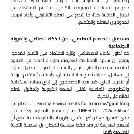
وبالانتقال إلى الدنمارك، تبنّت مدرسة Ørestad Gymnasium
مفهوم المساحات المفتوحة بالكامل، حيث تم الاستغناء عن
الجدران الداخلية كليًا، ما شجع على التعلم التشاركي وأعاد تعريف
الحدود بين المعلم والمتعلم.
مستقبل التصميم التعليمي.. بين الذكاء الصناعي والمرونة
الاجتماعية
مع تطور الذكاء الاصطناعي وتزايد الاعتماد على التعلم المُدمج،
يتوقع أن تشهد الفضاءات التعليمية تحولات أعظم في العقود
القادمة. ستُصمم المباني لتُراعي الاستخدام المرن – فصول تتحول
إلى معامل، ممرات تُصبح ساحات نقاش، وأسقف تُستخدم للزراعة
أو التجريب البيئي. كما يتجه المصممون إلى تبني معايير الاستدامة
والتكنولوجيا التفاعلية لتقليل البصمة الكربونية وتحقيق التعلم
القائم على التجربة.
وفقًا لتقرير“Learning Environments for Tomorrow” ، الصادر عن
“UNESCO – 2024 Edition”، فإن مستقبل المدارس يعتمد على
مدى تكيفها مع الواقع الرقمي والهويّات المتنوعة، مما يعني أن
تصميم المدرسة لم يعد فقط هندسة للمكان، بل هندسة للتجربة
التعليمية ذاتها.