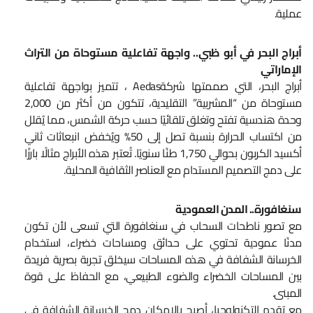
عملية.
أبراج البحر في أبو ظبي.. واجهة تفاعلية مستوحاة من التراث
الإماراتي
أبراج البحر، التي صممتها شركةAedas ، تتميز بواجهة تفاعلية
مستوحاة من “المشربية” التقليدية، تتكون من أكثر من 2,000
وحدة هندسية تفتح وتغلق تلقائيًا حسب حركة الشمس، مما يُقلل
من اكتساب الحرارة بنسبة تصل إلى 50% ويُخفض انبعاثات ثاني
أكسيد الكربون بحوالي 1,750 طنًا سنويًا. تُعتبر هذه الأبراج مثالًا بارزًا
على دمج التصميم المستدام مع العناصر الثقافية المحلية.
سنغافورة.. المدن العمودية
مع تصور ناطحات السحاب في سنغافورة التي تسعى لأن تكون
مدنًا عمودية تحتوي على حدائق ومساحات خضراء، استخدام
الخرسانة الشفافة في هذه المساحات سيخلق تجربة بصرية فريدة
بين المساحات الخضراء والضوء الطبيعي، مع الحفاظ على قوة
المبنى.
مع تقدم التكنولوجيا، أصبح بالإمكان دمج الخرسانة الشفافة في