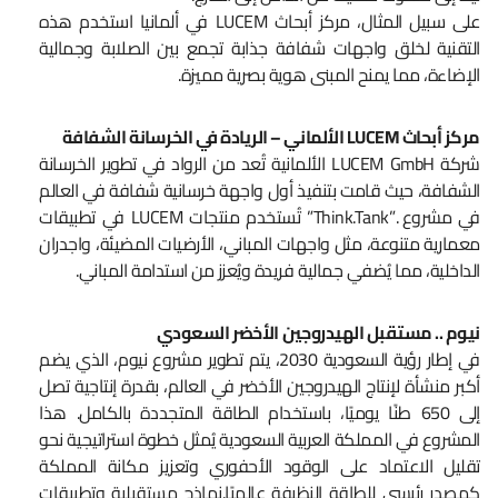
على سبيل المثال، مركز أبحاث LUCEM في ألمانيا استخدم هذه
التقنية لخلق واجهات شفافة جذابة تجمع بين الصلابة وجمالية
الإضاءة، مما يمنح المبنى هوية بصرية مميزة.
مركز أبحاث LUCEM الألماني – الريادة في الخرسانة الشفافة
شركة LUCEM GmbH الألمانية تُعد من الرواد في تطوير الخرسانة
الشفافة، حيث قامت بتنفيذ أول واجهة خرسانية شفافة في العالم
في مشروع .”Think.Tank” تُستخدم منتجات LUCEM في تطبيقات
معمارية متنوعة، مثل واجهات المباني، الأرضيات المضيئة، واجدران
الداخلية، مما يُضفي جمالية فريدة ويُعزز من استدامة المباني.
نيوم .. مستقبل الهيدروجين الأخضر السعودي
في إطار رؤية السعودية 2030، يتم تطوير مشروع نيوم، الذي يضم
أكبر منشأة لإنتاج الهيدروجين الأخضر في العالم، بقدرة إنتاجية تصل
إلى 650 طنًا يوميًا، باستخدام الطاقة المتجددة بالكامل. هذا
المشروع في المملكة العربية السعودية يُمثل خطوة استراتيجية نحو
تقليل الاعتماد على الوقود الأحفوري وتعزيز مكانة المملكة
كمصدر رئيسي للطاقة النظيفة عالميًا.نماذج مستقبلية وتطبيقات