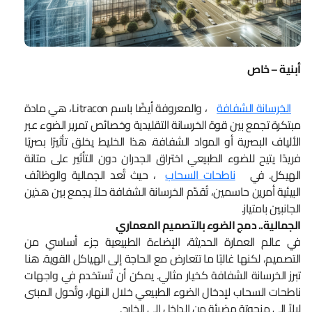
أبنية – خاص
الخرسانة الشفافة
، والمعروفة أيضًا باسم Litracon، هي مادة
مبتكرة تجمع بين قوة الخرسانة التقليدية وخصائص تمرير الضوء عبر
الألياف البصرية أو المواد الشفافة. هذا الخليط يخلق تأثيرًا بصريًا
فريدًا يتيح للضوء الطبيعي اختراق الجدران دون التأثير على متانة
الهيكل. في
ناطحات السحاب
، حيث تُعد الجمالية والوظائف
البيئية أمرين حاسمين، تُقدّم الخرسانة الشفافة حلاً يجمع بين هذين
الجانبين بامتياز.
الجمالية.. دمج الضوء بالتصميم المعماري
في عالم العمارة الحديثة، الإضاءة الطبيعية جزء أساسي من
التصميم، لكنها غالبًا ما تتعارض مع الحاجة إلى الهياكل القوية. هنا
تبرز الخرسانة الشفافة كخيار مثالي. يمكن أن تُستخدم في واجهات
ناطحات السحاب لإدخال الضوء الطبيعي خلال النهار، وتُحول المبنى
ليلاً إلى منحوتة مضيئة من الداخل إلى الخارج.