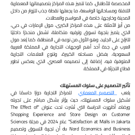
المخصصة للأطفال. كما تتميز هذه المراكز بتصميماتها المعمارية
اللافتة ومساحاتها الواسعة، ما يجعلها نقطة جذب للزوار من داخل
المدينة وخارجها، خاصة في المواسم والعطلات.
من أبرز الأمثلة على هذه المراكز الكبرى، مول الإمارات في دبي،
الذي يتميز بتجربة تسوق وترفيه متكاملة، تشمل منحدرًا داخليًا
للتزلج على الجليد، وهو الأول من نوعه في المنطقة. كما يُعد مول
العرب في جدة أحد أهم الوجهات التجارية في المملكة العربية
السعودية، بفضل مساحته الكبيرة، وتنوع العلامات التجارية
المتوفرة فيه، إضافة إلى تصميمه العصري الذي يعكس تطور
قطاع التجزئة في المملكة.
تأثير التصميم على سلوك المستهلك
يلعب
التصميم المعماري
للمراكز التجارية دورًا حاسمًا في
تشكيل سلوك المستهلك، حيث يؤثر بشكل مباشر على تجربته
ورضاه. أظهرت الدراسة التي نُشرت تحت عنوان “The Effect of
Shopping Experience and Store Design on Customer
Satisfaction at Malls in Jakarta” عام 2024 في مجلة Sciences
du Nord Economics and Business أن تجربة التسوق وتصميم