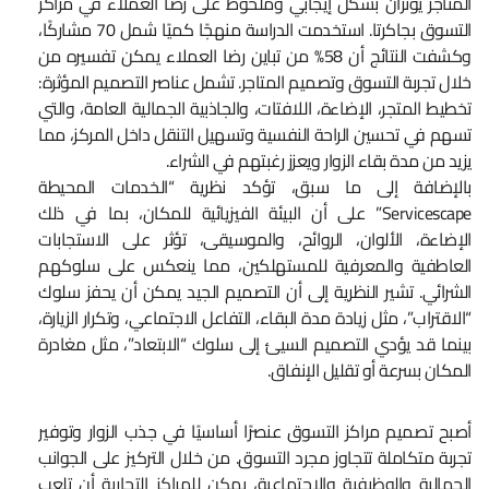
المتاجر يؤثران بشكل إيجابي وملحوظ على رضا العملاء في مراكز
التسوق بجاكرتا. استخدمت الدراسة منهجًا كميًا شمل 70 مشاركًا،
وكشفت النتائج أن 58% من تباين رضا العملاء يمكن تفسيره من
خلال تجربة التسوق وتصميم المتاجر. تشمل عناصر التصميم المؤثرة:
تخطيط المتجر، الإضاءة، اللافتات، والجاذبية الجمالية العامة، والتي
تسهم في تحسين الراحة النفسية وتسهيل التنقل داخل المركز، مما
يزيد من مدة بقاء الزوار ويعزز رغبتهم في الشراء.
بالإضافة إلى ما سبق، تؤكد نظرية “الخدمات المحيطة
Servicescape” على أن البيئة الفيزيائية للمكان، بما في ذلك
الإضاءة، الألوان، الروائح، والموسيقى، تؤثر على الاستجابات
العاطفية والمعرفية للمستهلكين، مما ينعكس على سلوكهم
الشرائي. تشير النظرية إلى أن التصميم الجيد يمكن أن يحفز سلوك
“الاقتراب”، مثل زيادة مدة البقاء، التفاعل الاجتماعي، وتكرار الزيارة،
بينما قد يؤدي التصميم السيئ إلى سلوك “الابتعاد”، مثل مغادرة
المكان بسرعة أو تقليل الإنفاق.
أصبح تصميم مراكز التسوق عنصرًا أساسيًا في جذب الزوار وتوفير
تجربة متكاملة تتجاوز مجرد التسوق. من خلال التركيز على الجوانب
الجمالية والوظيفية والاجتماعية، يمكن للمراكز التجارية أن تلعب