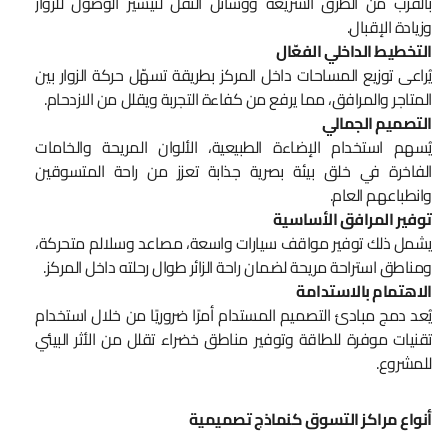
بالقرب من الطرق السريعة ووسائل النقل لتيسير الوصول للزوار
وزيادة الإقبال.
التخطيط الداخلي الفعّال
يُراعى توزيع المساحات داخل المركز بطريقة تسهّل حركة الزوار بين
المتاجر والمرافق، مما يرفع من كفاءة التجربة ويقلل من الازدحام.
التصميم الجمالي
يُسهم استخدام الإضاءة الطبيعية، الألوان المريحة والخامات
الفاخرة في خلق بيئة بصرية جذابة تعزز من راحة المتسوقين
وانطباعهم العام.
توفير المرافق الأساسية
يشمل ذلك توفير مواقف سيارات واسعة، مصاعد وسلالم متحركة،
ومناطق استراحة مريحة لضمان راحة الزائر طوال رحلته داخل المركز.
الاهتمام بالاستدامة
يُعد دمج مبادئ التصميم المستدام أمرًا ضروريًا من خلال استخدام
تقنيات موفرة للطاقة وتوفير مناطق خضراء تقلل من الأثر البيئي
للمشروع.
أنواع مراكز التسوق كنماذج تصميمية