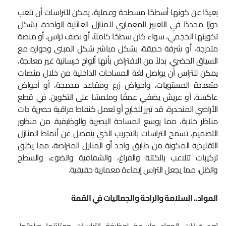
بعيدًا عن كونها أسطحًا مسطحة وعملية، يمكن للتراسات أن تلعب
دورًا محددًا في التعبير المعماري للمنازل العائلية الواحدة. يشكل
تكوينها الحجمي، سواء كان سطحًا كاملاً، أو نصف تراس، أو منصة
متدرجة، أو شرفة حديقة، بشكل مباشر شكل المبنى وحواره مع
السياق الحضري. بدلاً من الافتراض بأنها ألواح خرسانية غير معالجة،
يمكن للتراس أن يواصل لغة المساحات الداخلية من خلال منصات
متعددة المستويات، وأحواض زرع ومقاعد مدمجة، أو أحواض
عاكسة، أو عريش يضفي عمقًا وملمسًا على التكوين. في قطع
الأراضي المنحدرة، قد تبرز للخارج أو تعمل كنقاط مراقبة حضرية ذات
مناظر خلابة، مما يوسع المساحة البصرية والوظيفية. من منظور
التصميم، تسمح التراسات بالتجريب الذي ينفصل عن أنماط المنازل
التقليدية المكونة من طابق واحد أو المنازل المتراصة، مما يخلق
تركيبات تتلاعب بالكتلة والفراغ، والشفافية والضوء، والسطح
والظل، مما يجعل التراس إيماءة معمارية حقيقية.
المواد.. السلامة والراحة والجماليات في القمة