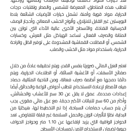
تعد خيارات المواد حاسمة لوظيفة التراسات ومتانتها وراحتها.
تتطلب هذه المناطق، المعرضة للشمس والمطر وتقلبات درجات
الحرارة، مواد قوية وآمنة. تشمل خيارات الأرضيات الشائعة بلاط
البورسلين غير القابل للانزلاق، وألواح الخشب المعالج، وأحجار الرصف
الخرسانية النفاذة، والأسطح الأخرى عالية الأداء التي توازن بين
المتانة والصرف الفعال. تساعد الهياكل مثل العرش، وكسارات
الشمس، أو المظلات القماشية المشدودة على توفير الظل والراحة
الحرارية، باستخدام مواد مثل الخشب والصلب.
تعتبر العزل المائي ضروريًا بنفس القدر، ويتم تحقيقه عادةً من خلال
صفائح الأسفلت، أو الأغشية السائلة، أو الطلاءات الحرارية، ويتم
دائمًا دمجها مع أنظمة صرف فعالة، ومن الناحية المثالية، حصاد
مياه الأمطار لإعادة الاستخدام. تتطلب أحواض الزراعة والحدائق أيضًا
إعدادات محددة.. عمق لا يقل عن 30 سم للأعشاب والحشائش،
وأكثر من 60 سم للنباتات الأكبر حجمًا، مع عزل مائي مقوى. يجب
أن يتم حساب حمامات السباحة، إذا تم التخطيط لها، هيكليًا من
البداية، نظرًا لتأثيرات الوزن والحمل. السلامة غير قابلة للتفاوض.. تعد
الحواجز الواقية التي يزيد ارتفاعها عن 1.10 متر وحواجز الحواف
حيوية لضمان الاستخدام الآمن لمساحات الأسطح.