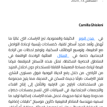
أغسطس 13, 2025
Camilla Ghisleni
في
مدن اليوم
الكثيفة والعمودية، تبرز التراسات، التي غالبًا ما
تُهمل وتُعد مجرد أسطح تقنية، كمساحات رئيسية لإعادة التواصل
مع الطبيعة، وتوسيع الوظائف السكنية، وتوفير لحظات من الراحة
الجماعية. خاصة في
المنازل
العائلية الواحدة الواقعة في
المناطق الحضرية المكتظة، تمثل هذه الأسطح المرتفعة فرصًا
قيمة لزيادة مساحة المعيشة القابلة للاستخدام دون احتلال المزيد
من الأراضي. من خلال رفع الحياة اليومية فوق مستوى الشارع،
تفتح التراسات طرقًا جديدة للسكن في المدينة، مما يتيح مجموعة
من الاستخدامات تتراوح من الترفيه والتأمل إلى إنتاج الغذاء
والتجمعات الاجتماعية. في السياقات التي تتسم بمساحات خضراء
محدودة وبنية تحتية مجهدة، تحمل هذه التراسات إمكانية توليد ما
تسميه مهندسة المناظر الطبيعية كاثرين موسباخ “طبقات إضافية