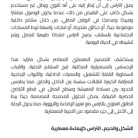
يميل التراس إلى أن يُنظر إليه على أنه ثانوي ويظل غير مستخدم
بشكل كافٍ. على النقيض من ذلك، عندما يكون الوصول مباشرًا
ومريحًا ومدمجًا في الروتين المنزلي، من خلال سلالم داخلية
موضوعة جيدًا، أو حدائق متدرجة، أو فتحات واسعة تربط المساحات
الاجتماعية بالسقف، يصبح التراس امتدادًا طبيعيًا للمنزل ويتم
تنشيطه في الحياة اليومية.
يستكشف التصميم المعماري المعاصر بشكل متزايد هذا
الإحساس بالاستمرارية المكانية. تتيح السلالم النحتية، والقباب
السماوية القابلة للتشغيل، والممرات الداخلية، والأبواب الزجاجية
المنزلقة الكبيرة انتقالات سلسة بين الداخل والخارج، مما يطمس
الحدود بين مساحة المعيشة وسطح المنزل. في قطع الأراضي
الحضرية الضيقة، يمكن للحلول المدمجة المصممة جيدًا ربط
الطابق العلوي بالتراس مع تعزيز الإضاءة والتهوية، مما يحول الرحلة
إلى الأعلى إلى جزء مقصود من التجربة المعمارية.
الشكل والحجم.. التراس كإيماءة معمارية