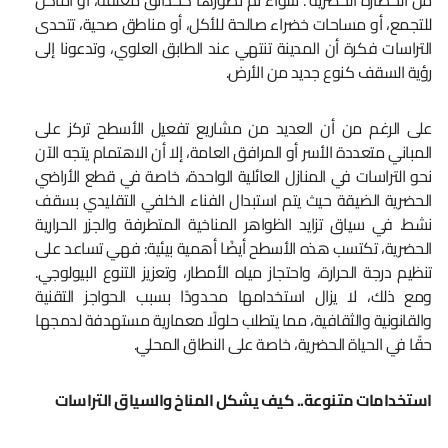
من الحضارة الحضرية”. سواء تم تصورها كحدائق معلقة، أو أماكن
للتجمع، أو مساحات خضراء صالحة للأكل، أو مناطق صحية، تتحدى
التراسات فكرة أن المدينة تنتهي عند الطابق العلوي، وتدعونا إلى
رؤية السقف كنوع جديد من الأرض.
على الرغم من أن العديد من مشاريع تفعيل الأسطح تركز على
المباني متعددة الأسر أو المرافق العامة، إلا أن الاهتمام يتجه الآن
نحو التراسات في المنازل العائلية الواحدة، خاصة في قطع الأراضي
الحضرية الضيقة حيث يتم استبدال الفناء الخلفي التقليدي بسقف
نشط. في سياق تزايد الظواهر المناخية المتطرفة والجزر الحرارية
الحضرية، تكتسب هذه الأسطح أيضًا أهمية بيئية: فهي تساعد على
تنظيم درجة الحرارة، واحتجاز مياه الأمطار، وتعزيز التنوع البيولوجي.
ومع ذلك، لا يزال استخدامها محدودًا بسبب الحواجز التقنية
والقانونية والثقافية، مما يتطلب حلولًا معمارية مستهدفة لدمجها
حقًا في الحياة الحضرية، خاصة على النطاق المحلي.
استخدامات متنوعة.. كيف يشكل المناخ والسياق التراسات