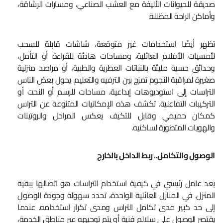
صديقة للحيوانات الأليفة مع العشب الصناعي، ومسارات الرشاقة،
وأماكن الراحة المظللة.
تظهر أيضًا استخدامات غير متوقعة، شاشات قابلة للسحب
لأمسيات الأفلام العائلية، ومساحات هادئة للقراءة أو التأمل،
وحدائق حسية مليئة بالنباتات العطرية والطبية، أو مراصد منزلية
صغيرة لمراقبة النجوم تمزج بين الترفيه والتعليم. يحول بعض الناس
التراسات إلى استوديوهات إبداعية، مساحات للرسم أو النحت أو
التركيبات التفاعلية. تكشف هذه الإمكانيات المتنوعة عن التراس
كمكان حميمي وقابل للتكيف يعكس المراحل والروتينات
والهويات المتطورة لساكنيه.
الوصول والتكامل.. ربط الداخل بالخارج
يعد عامل رئيسي في كيفية استخدام التراسات هو اتصالها ببقية
المنزل. في المنازل العائلية الواحدة، تحدد سهولة وجودة الوصول
إلى حد كبير مدى تكامل التراس ومدى تكرار استخدامه. عندما
يقتصر الوصول على سلالم فنية أو يتم توجيهه عبر مناطق الخدمة،