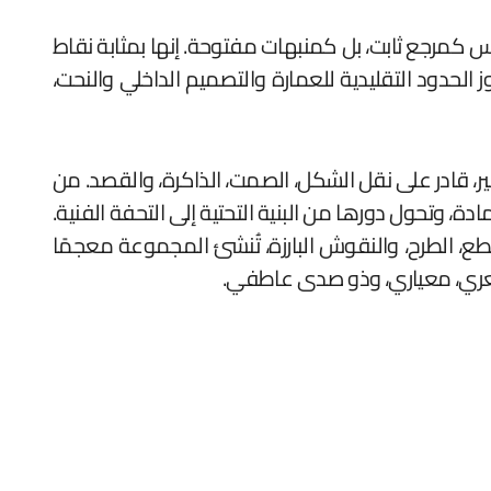
س كمرجع ثابت، بل كمنبهات مفتوحة. إنها بمثابة نقاط
 الحدود التقليدية للعمارة والتصميم الداخلي والنحت،
بل كسطح للتعبير، قادر على نقل الشكل، الصمت، الذاكرة، والقصد. من
 “UHPC”، فإنها تتحدى المفاهيم التقليدية للمادة، وتحول دورها من البنية التحتية إلى التحفة الفنية.
طع، الطرح، والنقوش البارزة، تُنشئ المجموعة معجمًا
يم شعري، معياري، وذو صدى عاطفي.