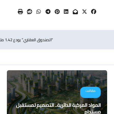
“الصندوق العقاري” يودع 1.42 مليار ريال في حسابات مستفيدى “الدعم السكني”
مقالات
المواد المركبة الدائرية.. التصميم لمستقبل
مستدام