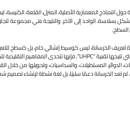
ل النماذج المعمارية الأصلية، المنزل، القلعة، الكنيسة، لي
لشكل بسلاسة، الواحد إلى الآخر. والنتيجة هي مجموعة تتجاوز
 السطح.
كد Forma&Cemento التزامها بإعادة تعريف الخرسانة، ليس كوسيط إنشائي خام، 
خلال الاستفادة من الأداء العالي والتفاصيل الدقيقة التي تتيحها تقنية
، الدوائر، المستطيلات، والسداسيات، وتحويلها من خلال الق
ركيبي، لم تعد الخرسانة دعمًا سلبيًا، بل لغة نشطة لإنشاء تصم