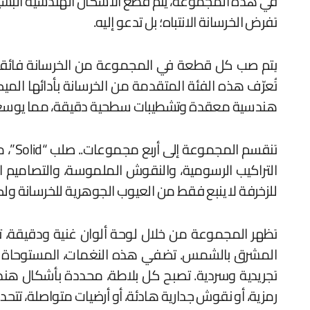
في هذه المجموعة، يتم قطع الأشكال الهندسية البسيطة،
تفرض الخرسانة الانتباه؛ بل تدعو إليه.
تُعرّف هذه الفئة المتقدمة من الخرسانة بأدائها الميكا
هندسية معقدة وتشطيبات سطحية دقيقة، مما يوسع الإم
التراكيب الرسومية، والنقوش الملموسة، والتصاميم ا
للزخرفة لا ينبع فقط من العيوب الجوهرية للخرسانة ولكن
تظهر المجموعة من خلال لوحة ألوان غنية ودقيقة، تتر
المشرق بالشمس. تضفي هذه النغمات، المستوحاة من ا
تجريدية وسردية. تصبح كل بلاطة، محددة بأشكال هندس
رمزية، أو نقوش جدارية هادئة، أو أرضيات متواصلة، تتح