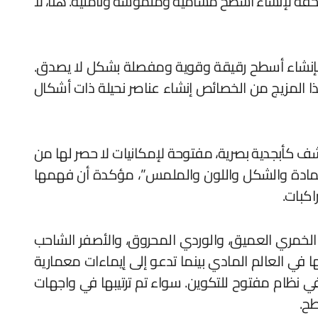
 بخفة لإنشاء أسطح مسامية وملموسة وتأملية. هنا، لا
خرسانة ذات أداء عالٍ للغاية تسمح بإنشاء أسطح رقيقة وقوية ومفصلة بشكل لا يصدق.
ح هذا المزيج من الخصائص إنشاء عناصر نحيلة ذات أشكال
أربع مجموعات.. صلب “Solid”، مقطوع “Cut”، مطروح “Subtract”، وثلاثي الأبعاد “3D”، وتتكشف كأبجدية بصرية، مفتوحة لإمكانيات لا حصر لها من
ل المادة والشكل واللون والملمس”، مؤكدة أن فهمها
اكبات.
ر الخمري العميق، والوردي المحروق، والأصفر الشاحب
ي العالم المادي بينما تدعو إلى إيماءات معمارية
ي نظام مفتوح للتكوين. سواء تم ترتيبها في واجهات
طح.