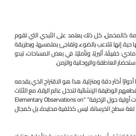
عمة كالمخمل، كل ذلك يعتمد على الأيدي التي تقوم
 حية. إنها تتلاعب بالضوء، وتفاجئ بملمسها، وبطريقة
: خفيفًا، أثيريًا، وتأمليًا. في بعض المساحات، تبدو
استحضار العاطفة والروحانية والزمن.
 أدوارًا أكثر دقة ومنزلية. هذا هو الاقتراح الذي يقدمه
بكثير. تتجاوز قطعهم الوظيفة الإنشائية لتدخل عالم الرقة، مع الأثاث
والإكسسوارات والمجموعات التي تعكس رؤى مصمميها. يأتي فصل جديد في هذه الرحلة مع مجموعة “ملاحظات أولية حول الزخرفة” “Elementary Observations on
ظر في لغة سطح الخرسانة، ليس كخلفية محايدة، بل كمجال