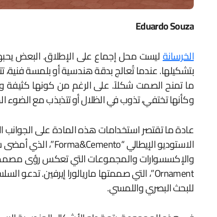
Eduardo Souza
الخرسانة
ليست محل إجماع على الإطلاق. البعض يحبها،
بتشكيلها. عندما تُعالج بدقة هندسية أو بلمسة فنية، 
ما تمنح الصمت شكلاً. على الرغم من كونها كثيفة وذات 
وكأنها تختفي، تذوب في الظلال أو تتذبذب مع الضوء المح
عادة ما تقتصر استخدامات هذه المادة على الجوانب الإن
الاستوديو الإيطالي 
Ornament”، التي صممتها ماريالورا إيرفين. 
للبحث البصري واللمسي.