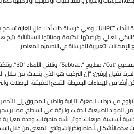
 المربعات والدوائر والسداسيات، أو طرحها أو تركيبها معًا
يتم صب كل قطعة في المجموعة من الخرسانة فائقة الأداء “UHPC”، وهي 
نيكي العالي، وتركيبتها الكثيفة، ومتانتها الاستثنائية. يتي
كانات التعبيرية للخرسانة في التصميم المعاصر.
تنقسم المجموعة إلى 
لحرة. تقول إيرفين: “إن التركيب هو الذي يتحدث، من خلا
 أيضًا من الإيماءات البسيطة، القطع الدقيقة، الوصلات، والتر
اوح من درجات المغرة الترابية والطين المحروق إلى الأحم
لمواد الطبيعية، الدفء والرقة على السطح، مما يرسخها ف
ية أساسية، مربعات، دوائر، شبه منحرفات، وحدة معيارية ف
دث هذه الأشكال بأنماط وتكرارات، وتبني المعنى من خلال الس