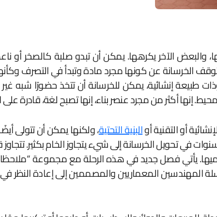
 والبعض الآخر يكرهها. يمكن أن تبدو صلبة كالصخر أو نا
تتوقف الخرسانة عن كونها مجرد مادة وتبدأ في التصرف وكأنها
طبيعة إنشائية، يمكن للخرسانة أن تتخذ حضورًا شبه غير مادي
يط. إنها أكثر من مجرد عنصر بناء، إنها تصبح لغة، قادرة على 
شائية أو التقنية أو
البنية التحتية
، ولكنها يمكن أن تتولى أيضًا
“Forma&Cemento”، الذي أمضى سنوات في تحويل الخرسانة إلى شيء يتجاوز الخام 
تدعو السلسلة المهندسين المعماريين والمصممين إلى إعادة الن