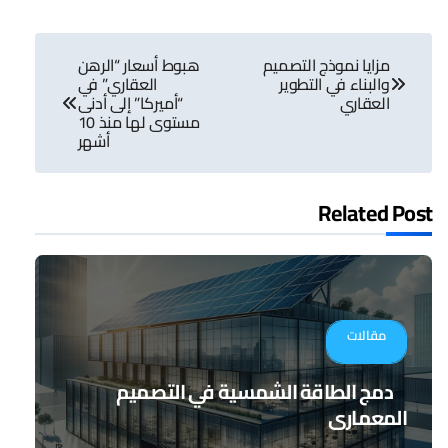
تصفّح
مزايا نموذج التصميم
هبوط أسعار “الرهن
المقالات
والبناء في التطوير
العقاري” في
العقاري
“أميركا” إلى أدنى
مستوى لها منذ 10
أشهر
Related Post
مقالات
دمج الطاقة الشمسية في التصميم
المعماري