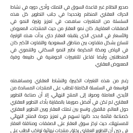
صدور النظام غير قاعدة السوق في التملك وأدى دوره في نشاط
الحراك العقاري المنظم وتحديدا في جانب التطوير, كل هذه
السلسلة من المتغيرات ساهمت في تعزيز وتيرة النمو في
الصفقات العقارية, كان نمو العقار من حيث المنتجات، المعروض
والأسعار في المدى الذي يتقبله العقار حتى بدأت هذه الوتيرة
تتسارع بشكل متفاوت بين مناطق السعودية والتفاوت الأكبر كان
في الرياض ومكة المكرمة نظير النمو السكاني والتنموي في
المنطقتين وأيضا تفاعل للتغييرات الجوهرية في طبيعة وفرة
المعروض العقاري.
رغم من هذه التغيرات الكبيرة والنشاط العقاري ومساهمته
الواسعة في السلسلة الكاملة للطلب على المنتجات المساندة من
الأيدي العاملة وصولا إلى المنتج النهائي، إلا أن صناعة التطوير
العقاري لم تكن في أفضل صورها بالمقارنة بأداء التطوير العقاري
حول العالم، فالفرق واسع بين تملك العقار وبين التطوير العقاري
كصناعة قائمة بحد ذاتها تسهم في تعزيز جودة المنتج النهائي
للمستهلك. حيث تركز سوق العقار على الصفقات ومناقلة العقار
في حين أن التطوير العقاري يخلق منتجات نهائية تواكب الطلب على