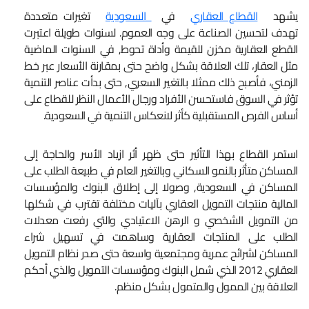
يشهد
القطاع العقاري
في
السعودية
تغيرات متعددة
تهدف لتحسين الصناعة على وجه العموم. لسنوات طويلة اعتبرت
القطع العقارية مخزن للقيمة وأداة تحوط, في السنوات الماضية
مثل العقار، تلك العلاقة بشكل واضح حتى بمقارنة الأسعار عبر خط
الزمني، فأصبح ذلك ممثلا بالتغير السعري, حتى بدأت عناصر التنمية
تؤثر في السوق فاستحسن الأفراد ورجال الأعمال النظر للقطاع على
أساس الفرص المستقبلية كأثر لانعكاس التنمية في السعودية.
استمر القطاع بهذا التأثير حتى ظهر أثر ازياد الأسر والحاجة إلى
المساكن متأثر بالنمو السكاني وبالتغير العام في طبيعة الطلب على
المساكن في السعودية, وصولا إلى إطلاق البنوك والمؤسسات
المالية منتجات التمويل العقاري بآليات مختلفة تقترب في شكلها
من التمويل الشخصي و الرهن الاعتيادي والتي رفعت معدلات
الطلب على المنتجات العقارية وساهمت في تسهيل شراء
المساكن لشرائح عمرية ومجتمعية واسعة حتى صدر نظام التمويل
العقاري 2012 الذي شمل البنوك ومؤسسات التمويل والذي أحكم
العلاقة بين الممول والمتمول بشكل منظم.