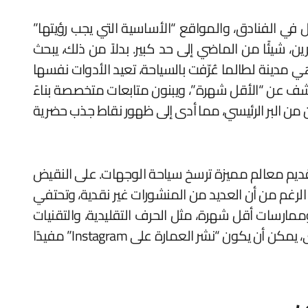
ال في الفنادق، والمواقع “الأساسية التي يجب رؤيتها”
، شيئًا من الماضي إلى حد كبير. بدلاً من ذلك، يبحث
ي مدينة لطالما عُرّفت بالسياحة، تعيد الأدوات نفسها
ن. يتنافس صانعو المحتوى للكشف عن “الأقل شهرة”، ويبنون متابعات متخصصة بناءً
مين من البر الرئيسي، مما أدى إلى ظهور نقاط جذب حضرية
قديم معالم مميزة ترسخ سياحة الوجهات. على النقيض
 الرغم من أن العديد من المنشورات غير نقدية، وتحتفي
ارسات أقل شهرة، مثل الحرف التقليدية، والتقنيات
التراثية، ومعماريي المجتمع، والتي كانت مهمشة سابقًا بسبب التحيز المؤسسي أو محدودية الوصول. وبهذا المعنى، يمكن أن يكون “نشر العمارة على Instagram” مفيدًا
ي