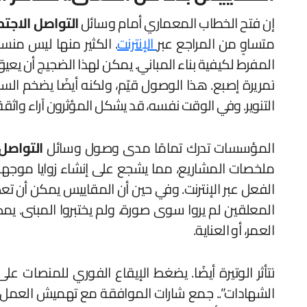
إن فتح الخطاب المعماري أمام وسائل
التواصل الاجت
متساوٍ من المراجع عبر
الإنترنت
. الكثير منها ليس منس
المفرط لكيفية بناء المباني. يمكن لهذا الضجيج أن يعيق
تمريرة إصبع. هذا الوصول قيّم، ولكنه أيضًا يضخم السل
التنوير. وفي الوقت نفسه، قد يشكل المؤثرون آراء واثق
المؤسسات تدرك تمامًا مدى وصول وسائل
التواصل
ملخصات المشاريع، مما يشجع على إنشاء زوايا موجهة ن
الفعل عبر الإنترنت. وفي حين أن المقاييس يمكن أن تع
المعلقين لم يروا سوى صورة، ولم يختبروا المبنى. يمك
العمر، أو العناية.
تتأثر الوتيرة أيضًا. يضغط الإيقاع الفوري للمنصات ع
الشهادات”.. جمع شارات الموافقة مع تهميش العمل الأب