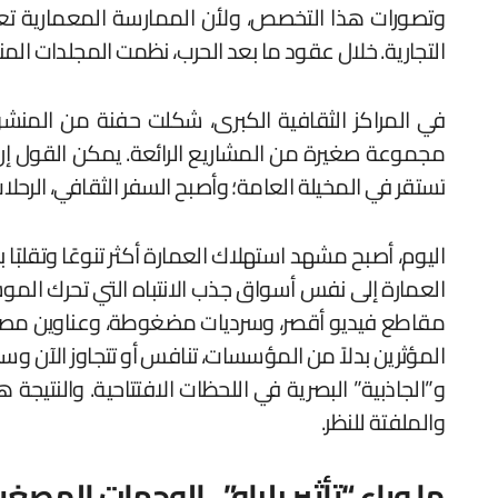
وتصورات هذا التخصص، ولأن الممارسة المعمارية تعت
التجارية. خلال عقود ما بعد الحرب، نظمت المجلدات المن
في المراكز الثقافية الكبرى، شكلت حفنة من المنشورا
مجموعة صغيرة من المشاريع الرائعة. يمكن القول إن ه
تستقر في المخيلة العامة؛ وأصبح السفر الثقافي، الرحلات ا
اليوم، أصبح مشهد استهلاك العمارة أكثر تنوعًا وتقلبًا 
العمارة إلى نفس أسواق جذب الانتباه التي تحرك الموسي
مقاطع فيديو أقصر، وسرديات مضغوطة، وعناوين مصممة 
المؤثرين بدلاً من المؤسسات، تنافس أو تتجاوز الآن وس
و”الجاذبية” البصرية في اللحظات الافتتاحية. والنتيجة
والملفتة للنظر.
ما وراء “تأثير بلباو”.. الوجهات المص