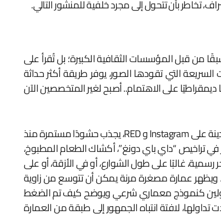
ف، تخاطر بأن تتحول إلى مجرد خلفية للمنشور التالي.
قًا من قبل المؤسسات الثقافية الكبيرة؛ بل تُقرأ على
السريعة التي تقودها الصور، يوفر طريقة أكثر حداثة
رها. والأهم من ذلك، أن قابلية الأماكن للنشر على Instagram قد أضفت طابعًا ديمقراطيًا على الاهتمام.. أصبح لغير المتخصصين الآن
مشهد طعام الشارع في هونغ كونغ يقدم مثالاً واضحًا. “بينغ كي”، وهو أحد المواقع التي يُستشهد بها غالبًا في المدينة على Instagram و RED، يجذب حشودًا مستمرة منذ
 في تراخيص “داي باي دونغ”، أكشاك الطعام المطبوخ،
سمية، غالبًا على طول الشوارع، أو في الأزقة، أو على
 ويظهر عمارة مصغرة مرنة يمكن أن تتوسع من زاوية
متجولين كنموذج معماري شرعي ويوضح كيف تم الضغط
تداولها، لافتة انتباه الجمهور إلى طبقة من العمارة