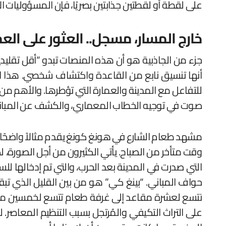
على لقطة أو لقطتين جذابتين بصريًا، فإن المسؤوليات ال
خارج المسار، مسجل.. العثور على العم
جزء من الجاذبية هو أن هذه المنصات تبدو “أقل تقليدي
أنها تنسيق نابع من القاعدة واكتشاف شخصي. هذا الاس
صوت في توجيه الخطاب المعماري، والكشف عن المباني 
وقت متأخر من الصباح. يأتي الكثيرون من أجل الصورة،
التي صدرت في المدينة بعد الحرب، والتي تم إدخالها لل
حواف المباني. “بينغ كي” هو من بين القليل الذي ت
تتسع لعشرة مقاعد إلى غرفة طعام تتسع لخمسين مقع
على التراث التكيفي والمُرتجل بسبب التنظيم المعاصر. 