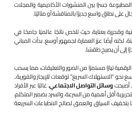
مطبوعة جسرًا بين المنشورات الأكاديمية والمجلات
 على نطاق واسع جديرًا بالمناقشة أو مثاليًا.
مُحررة بعناية، حيث تلخص ناتجًا عالميًا جامحًا في
لكنه أيضًا عزز العمارة لجمهور أوسع. بدأت المباني
ًا إلى أن يصبح طقسًا.
الرقمية تيارًا مستمرًا من الصور والتعليقات، مما يسحب
ع نحو “الاستهلاك السريع” توقعات للإيجاز والفورية..
. أصبحت
وسائل التواصل الاجتماعي
، غالبًا عبر الأفراد
تحريرية أقل أهمية من السرعة، والسرد بضمير المتكلم،
يضًا بتخفيف السياق والعمق لصالح الانطباعات السريعة