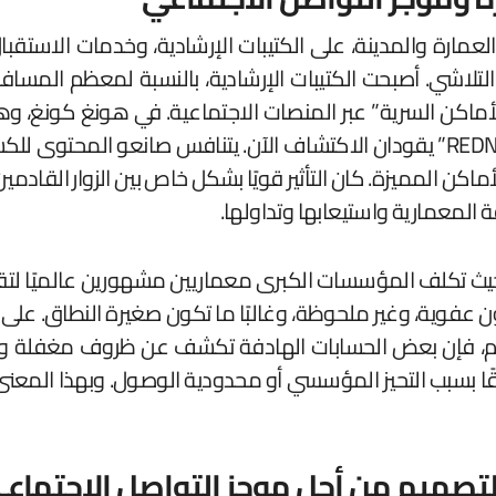
العمارة والمدينة، على الكتيبات الإرشادية، وخدمات الاستقب
تلاشي. أصبحت الكتيبات الإرشادية، بالنسبة لمعظم المسافرين
الأماكن السرية” عبر المنصات الاجتماعية. في هونغ كونغ، وه
تشكيل الإدراك الذاتي المحلي.. أصبح Instagram و”REDNote” يقودان الاكتشاف الآ
أماكن المميزة. كان التأثير قويًا بشكل خاص بين الزوار القاد
 المعمارية واستيعابها وتداولها.
، حيث تكلف المؤسسات الكبرى معماريين مشهورين عالميًا لت
ون عفوية، وغير ملحوظة، وغالبًا ما تكون صغيرة النطاق. على
كم، فإن بعض الحسابات الهادفة تكشف عن ظروف مغفلة ومم
التصميم من أجل موجز التواصل الاجتماع