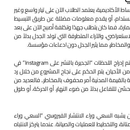
اط الأكاديمية، يعتمد الطلاب الآن على تيار واسع وغير
ر المستدام، أو يقدم معلومات مضللة عن طريق التبسيط
مارة.. فما كان يتطلب جهدًا وتكلفة أصبح الآن على بعد
ستعراضي، والآراء المتطرفة التي تولد الجدل بدلاً من
، والمخاطر، مما يثير الجدل دون ادعاءات مؤسسة.
، وهذا الوعي يمكن أن يشوه الأولويات أيضًا. يتم إدراج اللحظات “الجديرة بالنشر على Instagram” في
ن الأحيان، يتم الحكم على نجاح المشروع من خلال رد
ة بالقيمة المدنية أمر محفوف بالمخاطر.. فالعديد من
َّن للتفاعل بدلاً من ضوء النهار، أو الحركة، أو طول
 أن يشبه السعي وراء الانتشار الفيروسي “السعي وراء
 والتخطيط للعمليات والصيانة. عندما يتركز الانتباه