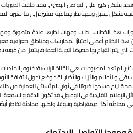
مد بشكل كبير على التواصل البصري، فقد خلقت الدوريات ال
تجة بشكل جميل وجهة نظر جماعية، مشيرة إلى ما اعتبره المجال
ت هذا الخطاب.. كانت وجهات نظرها عادةً متطورة ومهنية و
ذا النظام أعطى امتيازًا لممارسات ومناطق جغرافية معينة، 
لتي يتم القيام بها خصيصًا لتجربة العمارة، ينتقل من كونه نادر
بكثير. لم تعد المطبوعات هي القناة الرئيسية؛ فتوفر المنصات 
قى والأفلام والأزياء والأخبار. لقد وضع تحول الثقافة الأوس
ليتم مسحها ضوئيًا في ثوانٍ. لم تُستثنَ العمارة من ذلك
ائل الإعلام التقليدية في الوصول. قد تكون الدقة والسمعة ال
 هي محادثة أكثر ديمقراطية وتنوعًا، ولكنها محادثة تخاطر أ
غرة وموجز التواصل الاجتماعي