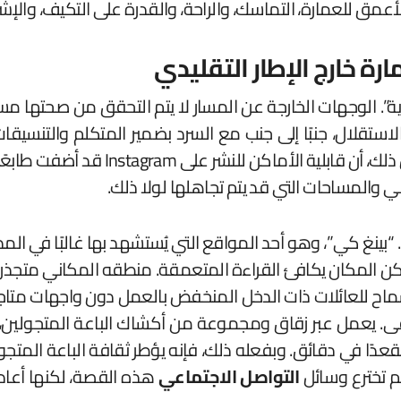
أعمق للعمارة، التماسك، والراحة، والقدرة على التكيف، والإشرا
ارة خارج الإطار التقليدي
ة”. الوجهات الخارجة عن المسار لا يتم التحقق من صحتها مسب
تقلال، جنبًا إلى جنب مع السرد بضمير المتكلم والتنسيقات 
للتفاعل مع المدينة والعمارة التي تؤط
والمساحات التي قد يتم تجاهلها لولا ذلك.
 لكن المكان يكافئ القراءة المتعمقة. منطقه المكاني متجذر
سماح للعائلات ذات الدخل المنخفض بالعمل دون واجهات متاجر ر
بقى. يعمل عبر زقاق ومجموعة من أكشاك الباعة المتجولين،
دًا في دقائق. وبفعله ذلك، فإنه يؤطر ثقافة الباعة ال
لم تخترع وسائل
التواصل الاجتماعي
هذه القصة، لكنها أعادت 