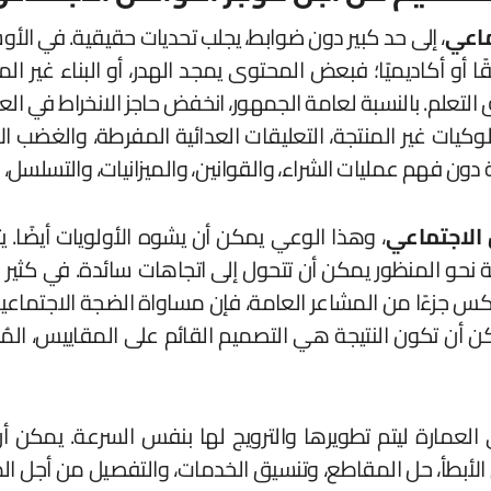
ماعي
، إلى حد كبير دون ضوابط، يجلب تحديات حقيقية. في الأوس
قًا أو أكاديميًا؛ فبعض المحتوى يمجد الهدر، أو البناء غي
 التعلم. بالنسبة لعامة الجمهور، انخفض حاجز الانخراط في الع
وكيات غير المنتجة، التعليقات العدائية المفرطة، والغضب الا
ة دون فهم عمليات الشراء، والقوانين، والميزانيات، والتسلسل
 الاجتماعي
حو المنظور يمكن أن تتحول إلى اتجاهات سائدة. في كثير م
كس جزءًا من المشاعر العامة، فإن مساواة الضجة الاجتماعي
ن أن تكون النتيجة هي التصميم القائم على المقاييس، المُحس
لى العمارة ليتم تطويرها والترويج لها بنفس السرعة. يمكن
طأ، حل المقاطع، وتنسيق الخدمات، والتفصيل من أجل المتانة،