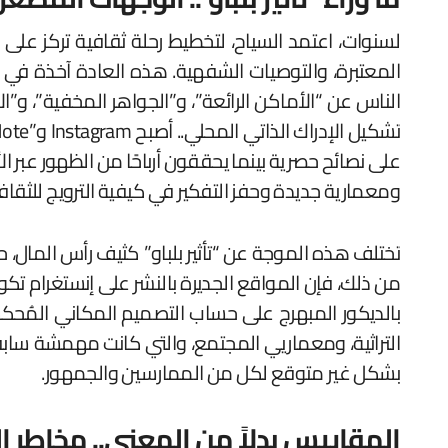
لسنوات، اعتمد السياح، لتخطيط رحلة ثقافية تركز على 
المعتبرة، والتوصيات الشفهية. هذه العادة آخذة في ال
الناس عن “الأماكن الرائعة”، و”الجواهر المخفية”، و”
على نصائح حصرية بينما يحققون أرباحًا من الظهور عبر ال
ومعمارية جديدة وحفز التفكير في كيفية الترويج للثقافة
تختلف هذه الموجة عن “تأثير بلباو” كثيف رأس المال
من ذلك، فإن المواقع الجديرة بالنشر على إنستغرام تك
بالديكور المبهرج على حساب التصميم المكاني المُح
بشكل غير متوقع لكل من الممارسين والجمهور.
المقاييس بدلاً من المعنى.. مخاطر 