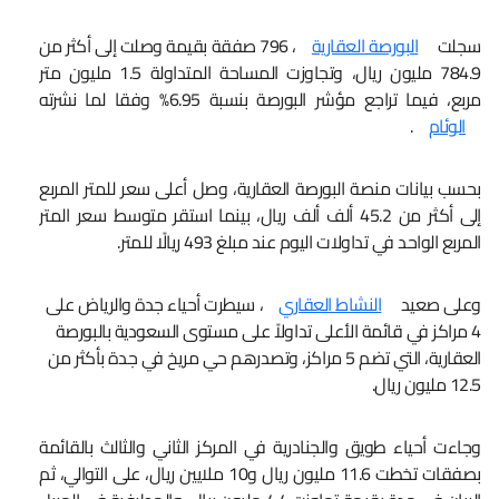
سجلت
البورصة العقارية
، 796 صفقة بقيمة وصلت إلى أكثر من
784.9 مليون ريال، وتجاوزت المساحة المتداولة 1.5 مليون متر
مربع، فيما تراجع مؤشر البورصة بنسبة 6.95% وفقا لما نشرته
الوئام
.
بحسب بيانات منصة البورصة العقارية، وصل أعلى سعر للمتر المربع
إلى أكثر من 45.2 ألف ألف ريال، بينما استقر متوسط سعر المتر
المربع الواحد في تداولات اليوم عند مبلغ 493 ريالًا للمتر.
وعلى صعيد
النشاط العقاري
، سيطرت أحياء جدة والرياض على
4 مراكز في قائمة الأعلى تداولاً على مستوى السعودية بالبورصة
العقارية، التي تضم 5 مراكز، وتصدرهم حي مريخ في جدة بأكثر من
12.5 مليون ريال.
وجاءت أحياء طويق والجنادرية في المركز الثاني والثالث بالقائمة
بصفقات تخطت 11.6 مليون ريال و10 ملايين ريال، على التوالي، ثم