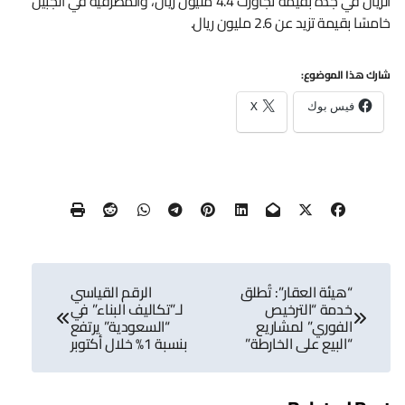
الريان في جدة بقيمة تجاوزت 4.4 مليون ريال، والمطرفية في الجبيل
خامسًا بقيمة تزيد عن 2.6 مليون ريال.
شارك هذا الموضوع:
فيس بوك
X
تصفّح
“هيئة العقار”: تُطلق
الرقم القياسي
المقالات
خدمة “الترخيص
لـ”تكاليف البناء” في
الفوري” لمشاريع
“السعودية” يرتفع
“البيع على الخارطة”
بنسبة 1% خلال أكتوبر