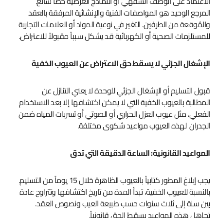
الاعتماد على الوصف الشفهي أو النماذج العرضية خطأ شائع.
المرجع الوحيد هو المواصفات الفنية والإنشائية المرفقة بالعقد
والمُوقعة من الطرفين. التغير في نوعية المواد أو العلامات التجارية
للمستلزمات الصحية أو الكهربائية قد يشكل سبباً مقبولاً للاعتراض.
الإشغال الجزئي لا يسقط حق الاعتراض عن العيوب الخفية
قبول التسليم أو الإشغال الجزئي للوحدة لا يعني التنازل عن
المطالبة بالعيوب الخفية التي لا يمكن اكتشافها إلا بعد الاستخدام
الفعلي، مثل عيوب العزل الحراري أو الصوتي أو تسربات المياه ضمن
الجدران. لهذه العيوب مواعيد شكوى مختلفة.
المواعيد القانونية: الساعة الدقيقة التي تدق
يجب إبلاغ المطور كتابياً بالعيوب الظاهرة خلال 15 يوماً من التسليم.
بالنسبة للعيوب الخفية، تبدأ المدة من تاريخ اكتشافها وتتراوح عادة
بين سنة إلى ثلاث سنوات حسب طبيعة العيب ونصوص العقد.
تجاهل هذه المواعيد يسقط الحق قانونياً.