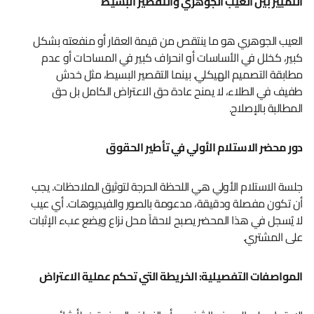
التمييز بين العيب الجوهري والتقصير البسيط
العيب الجوهري هو ما ينتقص من قيمة العقار أو منفعته بشكل
كبير، كخلل في الأساسات أو انحراف كبير في المساحات أو عدم
مطابقة التصميم الهيكلي. بينما التقصير البسيط، مثل خدش
طفيف في الطلاء، لا يمنح عادة حق الاعتراض الكامل بل حق
المطالبة بالإصلاح.
دور محضر الاستلام الأولي في تأطير الحقوق
جلسة الاستلام الأولي هي اللحظة الحرجة لتوثيق الملاحظات. يجب
أن تكون مفصلة ودقيقة، مدعومة بالصور والفيديوهات. أي عيب
لا يُسجل في هذا المحضر يصبح لاحقاً محل نزاع ويضع عبء الإثبات
على المشتري.
المواصفات التفصيلية: الخريطة التي تحكم عملية الاعتراض