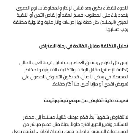
اللجوء للقضاء يكون بعد فشل الإنذار والمفاوضات. نوع الدعوى
يتحدد بناءً على المطلوب: فسخ العقد أو إنقاص الثمن أو التنفيذ
العيني (الإصلاح). كل خطة لها إجراءات وآثار مالية وقانونية مختلفة
يجب حسابها.
تحليل التكلفة مقابل الفائدة في رحلة الاعتراض
ليس كل اعتراض يستحق العناء. يجب تحليل قيمة العيب المالي
(تكلفة الإصلاح) مقابل الوقت والتكاليف القانونية والمخاطر
المحيطة. في بعض الأحيان، قد يكون التفاوض للحصول على
تعويض نقدي أو مزايا أخرى حلاً أكثر كفاءة.
نصيحة ذكية: تفاوض من موقع قوة ووثيقة
لا تتفاوض شفهياً أبداً. قدّم عرضك كتابياً، مستنداً إلى محضر
الاستلام وتقرير الخبير. اقترح حلولاً بديلة مثل خصم مباشر من
المستحقات المتبقية أو إصلاح فوري بضمان إضافي. الوثيقة تجعل