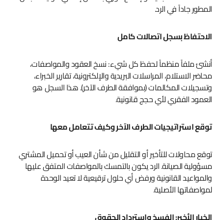
المطور جاداً في الرد.
الاحتفاظ بسجل اتصالات كامل
أنشئ ملفاً منظماً لحفظ كل شيء: نسخ العقود والمواصفات،
محاضر الاستلام، المراسلات البريدية والإلكترونية، تقارير الخبراء،
وتسجيلات المكالمات (بموافقة الطرف الآخر). هذا السجل هو
العمود الفقري لأي حجج قانونية.
توقع استراتيجيات الطرف الآخر وكيف تتعامل معها
توقع محاولات للتأخير أو التقليل من شأن العيب أو تحميل المشتري
مسؤولية الصيانة. الرد يكون بالتمسك بالمواصفات المتفق عليها
والمواعيد القانونية ورفض أي حلول ترقيعية لا تعيد الوحدة
لمواصفاتها الأصلية.
الخيار الأخير: الفسخ واسترداد الحقوق