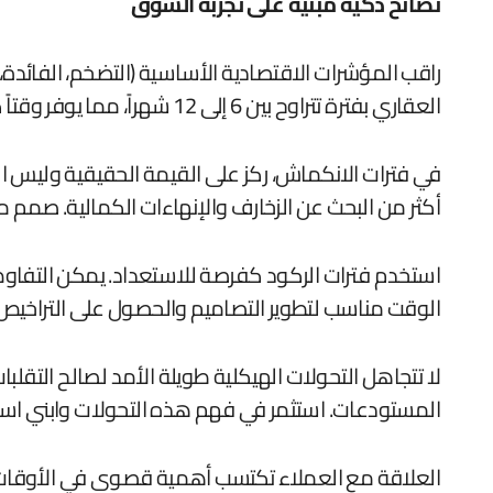
نصائح ذكية مبنية على تجربة السوق
راقب المؤشرات الاقتصادية الأساسية (التضخم، الفائدة،
العقاري بفترة تتراوح بين 6 إلى 12 شهراً، مما يوفر وقتاً كافياً للتعديل التكتيكي.
في فترات الانكماش، ركز على القيمة الحقيقية وليس ا
أكثر من البحث عن الزخارف والإنهاءات الكمالية. صمم م
استخدم فترات الركود كفرصة للاستعداد. يمكن التفاوض
الوقت مناسب لتطوير التصاميم والحصول على التراخيص لم
لا تتجاهل التحولات الهيكلية طويلة الأمد لصالح التقلبات
المستودعات. استثمر في فهم هذه التحولات وابني اس
العلاقة مع العملاء تكتسب أهمية قصوى في الأوقات الص