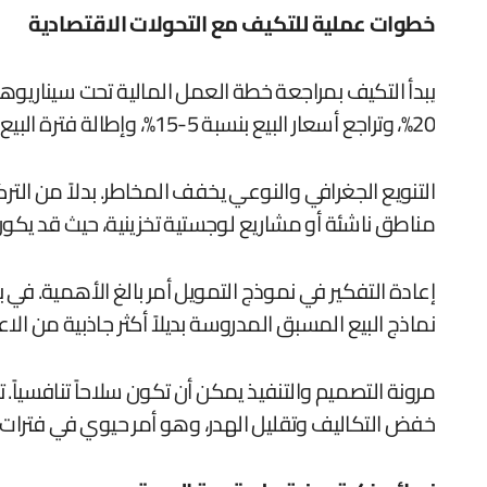
خطوات عملية للتكيف مع التحولات الاقتصادية
20%، وتراجع أسعار البيع بنسبة 5-15%، وإطالة فترة البيع. هذا يحدد هامش الأمان الحقيقي للمشروع.
التنويع الجغرافي والنوعي يخفف المخاطر. بدلاً من
مناطق ناشئة أو مشاريع لوجستية تخزينية، حيث قد يكون 
نماذج البيع المسبق المدروسة بديلاً أكثر جاذبية من الا
مرونة التصميم والتنفيذ يمكن أن تكون سلاحاً تنافسياً.
خفض التكاليف وتقليل الهدر، وهو أمر حيوي في فترا