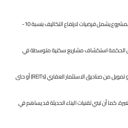
يبدأ التكيف بمراجعة خطة العمل المالية تحت سيناريوهات اقتصادية مختلفة. يجب على المطور إجراء تحليل حساسية للمشروع يشمل فرضيات لارتفاع التكاليف بنسبة 10-
ون من الحكمة استكشاف مشاريع سكنية متوسطة في
إعادة التفكير في نموذج التمويل أمر بالغ الأهمية. في بيئة أسعار فائدة مرتفعة، يصبح البحث عن شراكات استراتيجية أو تمويل من صناديق الاستثمار العقاري (REITs) أو حتى
رة. كما أن تبني تقنيات البناء الحديثة قد يساهم في