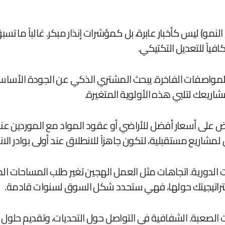
 النمو) ليس كأخبار عابرة، بل كمؤشرات إنذار مبكر. غالباً م
لمواصفات الفاخرة. يبحث المشتري الذكي عن الجودة الأساسي
شاريعك لتلبي هذه الأولوية المتغيرة.
 على أسعار أفضل للأراضي أو عقود المواد مع الموردين عندم
شاريع مستقبلية، لتكون جاهزاً للانطلاق عند أولى بوادر الا
 الدورية. اتجاهات مثل العمل الهجين تغير طلب المساحات المكتب
تراتيجيتك حولها، فهي ستحدد شكل السوق لسنوات قادمة.
عبة. الشفافية في التواصل حول التحديات، وتقديم حلول تمويل