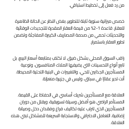
من رد فعل إلى تخطيط استباقي.
خصص ميزانية سنوية ثابتة للتطوير، بغض النظر عن الحالة الظاهرة
للعقار. قاعدة 1-2% من قيمة العقار المقدرة للتجديدات الوقائية
والتحديثات تحمي من صدمة المصاريف الكبيرة المفاجئة وتضمن
تطور العقار باستمرار.
راقب السوق المحلي بشكل ضيق. لا تكتفِ بمتابعة أسعار البيع، بل
تابع أنواع التحسينات التي يضيفها الملاك المنافسون، ونوعية
المستأجرين الجذابين للحي، والتغييرات في البنية التحتية المحيطة.
أنت تدير عقارًا في سباق، وليس في جزيرة منعزلة.
العلاقة مع المستأجرين شريك أساسي في الحفاظ على القيمة.
المستأمر الراضي هو أفضل وسيلة تسويقية، ويقلل من دوران
المستأجرين الذي تترتب عليه تكاليف فراغ وفقدان دخل وصيانة
إضافية. التعامل الاحترافي والاستجابة السريعة للمشاكل تبني هذه
العلاقة.