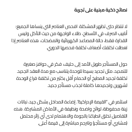
نصائح ذكية مبنية على تجربة
لا تنتظر حتى تظهر المشكلة. افحص العناصر التي ينساها الجميع:
أنابيب الصرف في الأسطح، طلاء الواجهة من حيث التآكل وليس
القذارة فقط، حالة المصاعد الكهربائية والمضخات. هذه العناصر إذا
تعطلت تكلفك أضعاف تكلفة فحصها الدوري.
حول المستأجر طويل الأمد إلى حليف. فكر في حوافز صغيرة
للتمديد، مثل تجديد بسيط للوحدة يتناسب مع مدة العقد الجديد.
تكلفة تجديد المطبخ أو الحمام أقل بكثير من تكلفة فراغ الوحدة
لشهرين وتجديدها كاملة لجذب مستأجر جديد.
استثمر في “القيمة الإدراكية”. إضاءة المداخل بشكل جيد، نباتات
زينة محفوظة، لوائح واضحة ونظيفة في الأماكن المشتركة. هذه
التفاصيل تخلق انطباعًا بالجودة والاهتمام لدى أي زائر محتمل
(مشتري أو مستأجر) وتترجم مباشرة إلى قيمة أعلى.