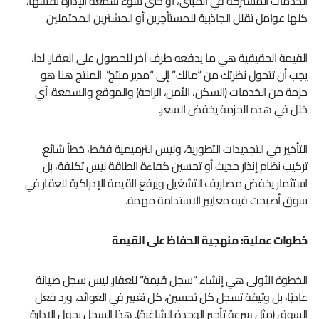
الخدمات المشتركة في المبنى، أو حتى سوء سمعة الإدارة نفسها،
كلها عوامل تقلل الجاذبية للمستأجرين أو المشترين المحتملين.
القيمة الحقيقية هي ما يدفعه طرف آخر للحصول على العقار. لذا،
يجب أن تتحول نظرتك من “مالك” إلى “مدير منتج”. المنتج هنا هو
حزمة من الخدمات (السكن، الأمن، الراحة) والموقع والسمعة. أي
خلل في هذه الحزمة يخفض السعر.
التأخير في التجديدات التطورية، وليس الترميمية فقط، خطأ شائع.
تركيب نظام إنذار حديث أو تحسين كفاءة الطاقة ليس تكلفة، بل
استثمار يخفض مصاريف التشغيل ويرفع القيمة الإدراكية للعقار في
سوق أصبحت فيه معايير الاستدامة مهمة.
خطوات عملية: منهجية الحفاظ على القيمة
الخطوة الأولى هي إنشاء “سجل قيمة” للعقار. ليس سجل صيانة
عاديًا، بل وثيقة تسجل كل تحسين، كل تغيير في العوائد، ورد فعل
السوق (مثل سرعة تأجير الوحدة الشاغرة). هذا السجل يحول الإدارة