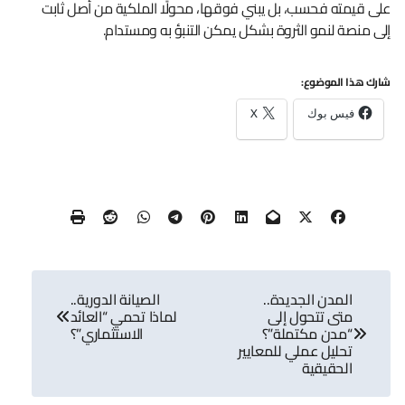
على قيمته فحسب، بل يبني فوقها، محولًا الملكية من أصل ثابت
إلى منصة لنمو الثروة بشكل يمكن التنبؤ به ومستدام.
شارك هذا الموضوع:
فيس بوك
X
تصفّح
المدن الجديدة..
الصيانة الدورية..
المقالات
متى تتحول إلى
لماذا تحمي “العائد
“مدن مكتملة”؟
الاستثماري”؟
تحليل عملي للمعايير
الحقيقية