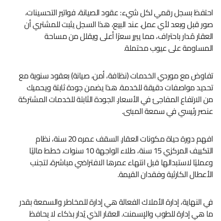
احتفظ بسجل رقمي لكل شيء: عقود الصيانة، فواتير التحسينات،
صور قبل وبعد لأي عمل. عند البيع، هذا السجل يثبت للمشتري أن
العقار مُدار باحتراف، مما يبرر سعرًا أعلى ويقلل من مساحة
المساومة على عيوب محتملة.
تفاوض مع موردي الخدمات (نظافة، أمن، صيانة) بعقود سنوية مع
تحديد مواصفات دقيقة للخدمة. هذا يضمن جودة ثابتة ويحميك
من الارتفاع المفاجئ في الأسعار. الجودة الثابتة للخدمات المشتركة
عنصر رئيسي في سمعة المبنى.
افهم دورة حياة مكونات العقار. السقف عمره 20 سنة، نظام
التكييف المركزي 15 سنة، طلاء الواجهة 10 سنوات. خطط ماليًا
وعمليًا لاستبدالها قبل انتهاء عمرها الافتراضي مباشرة، لتجنب
الأعطال الكارثية وفقدان القيمة.
في النهاية، إدارة الأملاك الفعالة هي إدارة للمخاطر والسمعة بقدر
ما هي إدارة للطوب والإسمنت. العقار الذي يُدار بذكاء لا يحافظ