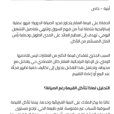
أبنية – خاص
الحفاظ على قيمة العقار يتجاوز مجرد الصيانة الدورية؛ فهو عملية
إستراتيجية شاملة تبدأ من فهم السوق وتنتهي بتفاصيل التشغيل
اليومي، تهدف إلى تعظيم العائد على المدى الطويل وحماية رأس
المال المستثمر من التآكل.
السبب الجذري لفقدان قيمة الكثير من العقارات ليس تقادمها
الزمني، بل الإدارة الارتجالية. العقار كائن اقتصادي حي يتفاعل مع
محيطه، وتجاهل هذا التفاعل يتحول إلى تكاليف خفية تظهر فجأة
عند البيع أو إعادة التقييم.
التحليل: لماذا تتآكل القيمة رغم الصيانة؟
غالبًا ما يركز الملاك على البنية الفيزيائية وحدها، بينما تتآكل القيمة
السوقية لأسباب غير ملموسة. تغير طبيعة الحي، تراجع مستوى