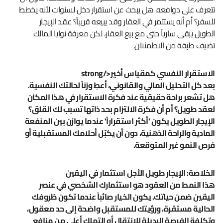
تتعرف على دوافعه. هل يبحث عن استقرار دخل لسنوات لأنه يخطط
للسفر؟ أم أنه يستثمر في العقار وقد يبيعه قريباً؟ عقد الإيجار
الطويل يبقى سارياً حتى مع بيع العقار، لكن معرفة نوايا المالك
تضيف طبقة من الاطمئنان.
الاستقرار النفسي كمقياس أخير</strong
بعد كل التحليل المالي والقانوني، أعطِ وزناً لحالتك النفسية.
هل تشعر براحة حقيقية عند فكرة الاستقرار في هذا المكان
لعقد طويل؟ أم أن فكرة الالتزام بحد ذاتها تسبب لك القلق؟
الإيجار الطويل يكون 'أكثر استقراراً' عندما يوازن بين المنفعة
المادية والراحة الذهنية، دون أن يكبّل أحلامك المستقبلية أو
فرص النمو غير المتوقعة.
الخلاصة: الإيجار طويل الأجل استثمار في اليقين
هذا النمط من العقود هو استثمارك الشخصي في عنصر
اليقين ضمن حياتك. يكون الخيار صائباً عندما تكون ظروفك
الحالية مستقرة، ورؤيتك للمستقبل واضحة إلى حد معقول،
وتكلفة الفرصة البديلة للانتقال أو التملك أعلى من منافع