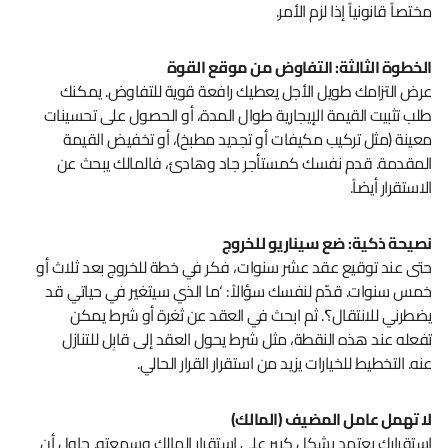
مختصاً قانونياً إذا لزم الأمر.
الخطوة الثالثة: التفاوض من موقع القوة
عرض التزامك طويل الأجل يعطيك رافعة قوية للتفاوض. يمكنك
طلب تثبيت القيمة الإيجارية طوال المدة، أو الحصول على تحسينات
معينة (مثل تركيب مكيفات أو تجديد مطبخ)، أو تخفيض القيمة
المقدمة. قدم نفسك كمستأجر جاد وهادئ، فالمالك يبحث عن
الاستقرار أيضاً.
نصيحة ذكية: ضع سيناريو للخروج
حتى عند توقيع عقد عشر سنوات، فكر في خطة للخروج بعد ثلاث أو
خمس سنوات. قدّم لنفسك سؤالاً: ‘ما الذي سيتغير في حياتي قد
يضطرني للانتقال؟’. ثم ابحث في العقد عن ثغرة أو شرط يمكن
تفعله عند هذه النقطة، مثل شرط يحول العقد إلى قابِل للتنازل
عنه. التخطيط للخيارات يزيد من استقرار القرار الحالي.
لا تهمل عامل المضيف (المالك)
استقرارك يعتمد بشكل كبير على استقرار المالك وسمعته. حاول أن