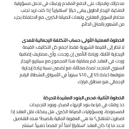
مدخراتك وقدرتك على الدفع المقدم ورغبتك في تحمل مسؤولية
الملكية. الإيجار الطويل يبقى خيارًا ‘استقرارياً’ إذا كنت تريد تجنب
مخاطر السوق العقاري وتبعات الصيانة الكبرى، مع الاحتفاظ بجزء
من الشعور بالمنزل الدائم.
الخطوة العملية الأولى: حساب التكلفة الإجمالية للمدى
لا تنظر إلى القيمة الشهرية فقط. اجمع كل التكاليف: القيمة
الإيجارية الثابتة، وزيادة التأمين إن وجدت، وأي مصاريف إضافية
وردت في العقد. قم بمقارنة هذا المجموع مع سيناريو الإيجار
السنوي المتجدد لمدة مماثلة، مع تضمين نسبة زيادة إيجارية
متوقعة (عادة 5% إلى 10% سنوياً في الأسواق النشطة). الرقم
الإجمالي هو منطلق قرارك.
الخطوة الثانية: فحص البنود المقيدة للحركة
خذ وقتك في قراءة بنود الإنهاء المبكر، وبنود التجديدات
المسموحة، ومسؤوليات الصيانة الكبرى. هل يمكنك نقل العقد إذا
اضطررت للانتقال؟ ما هي العقوبة المالية بالضبط؟ هذه التفاصيل
تحدد ما إذا كان العقد ‘استقرارًا آمناً’ أم ‘قفصاً ذهبياً’. استشر