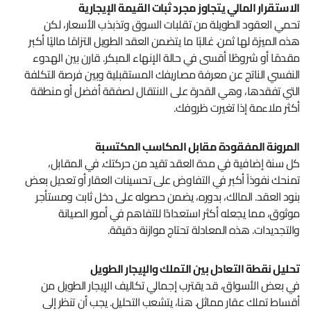
الاستقرار المالي يتجاوز مجرد ثبات القيمة الإيجارية
تحمي العقود الطويلة من تقلبات السوق وتذبذب الأسعار، لكن
هذه الميزة لها ثمن. غالبًا ما يتضمن العقد الطويل التزامًا ماليًا أكبر
مقدمًا أو شروطًا أقسى في حالة الإنهاء المبكر. قارن بين الهدوء
النفسي الناتج عن معرفة مصاريفك المستقبلية وبين فرصة التكلفة
التي تفقدها، وهي القدرة على الانتقال لصفقة أفضل أو منطقة
أكثر ملاءمة إذا تغيرت ظروفك.
المرونة المفقودة مقابل المكاسب المكتسبة
كل سنة إضافية في مدة العقد تقيد من حركتك. في المقابل،
تمنحك نفوذاً أكبر في التفاوض على تحسينات العقار أو تعديل بعض
بنود العقد. المالك، بدوره، يضمن حصوله على دخل ثابت ومستأجر
موثوق، مما يجعله أكثر استعدادًا للتفاهم في أمور الصيانة
والتجديدات. هذه المعادلة تحتاج موازنة دقيقة.
تحليل نقطة التعادل بين التملك والإيجار الطويل
في بعض الأسواق، قد يقترب إجمالي تكاليف الإيجار الطويل من
أقساط تملك عقار مماثل. هنا، يتشعب التحليل. يجب أن تنظر إلى