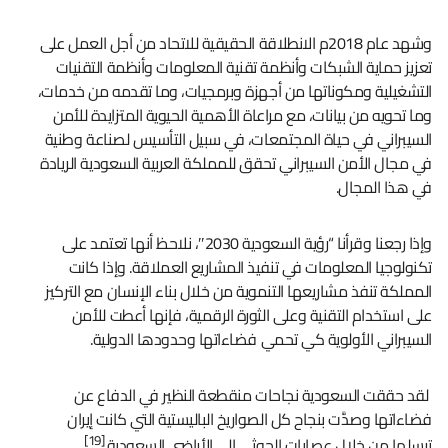
وشهد عام 2018م الانطلاقة الحقيقية للاتحاد من أجل العمل على
تعزيز حماية الشبكات وأنظمة تقنية المعلومات وأنظمة التقنيات
التشغيلية ومكوناتها من أجهزة وبرمجيات، وما تقدمه من خدمات،
وما تحويه من بيانات، مع مراعاة الأهمية الحيوية المتزايدة للأمن
السيبراني في حياة المجتمعات، في سبيل التأسيس لصناعة وطنية
في مجال الأمن السيبراني تحقق للمملكة العربية السعودية الريادة
في هذا المجال.
وإذا رجعنا وقرأنا “رؤية السعودية 2030″، نلاحظ أنها تعتمد على
تكنولوجيا المعلومات في تنفيذ المشاريع العملاقة. وإذا كانت
المملكة تنفذ مشاريعها التنموية من خلال بناء الإنسان مع التركيز
على استخدام التقنية وعلى الثورة الرقمية، فإنها أعطت للأمن
السيبراني الأولوية كي تحمي فضاءاتها وحدودها الدولية.
لقد حققت السعودية نجاحات منقطعة النظير في الدفاع عن
فضاءاتها وصدَّت بنجاح كل الصواريخ الباليستية التي كانت إيران
[19]
ترسلها من خلال عصابات الحوثي إلى الأراضي السعودية.