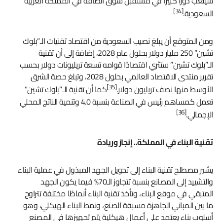
سيلعب دورًا كبيرًا في مستقبل سوق الطاقة في المملكة العربية
[34]
السعودية.
ومن المتوقع أن يبلغ نصيب السعودية من اقتصاد تقنيات الـ”بلوك
تشين” 250 مليار دولار بحلول عام 2028، إضافة إلى أن تقنية
الـ”بلوك تشين” ستثري اقتصادًا قوامه تسعة تريليونات دولار بحسب
تقرير منتدى الاقتصاد العالمي بحلول 2028، وتبلغ حصة الشرق
[35]
الأوسط منها نصف تريليون دولار.
كما أن تقنية الـ”بلوك تشين”
تعمل كمساهم رئيس في الصناعة بنسبة 4.0 وتنمية الناتج المحلي
[36]
الإجمالي.
تقنية البناء في المملكة.. إنجاز وريادة
يشير مصطلح تقنية البناء إلى تحويل الجهد المبذول في عملية البناء
والتشييد إلى المصانع بنسبة تتجاوز الـ70% فيما يكون الجهد
المتبقي في موقع البناء، وتأخذ تقنية البناء أنماطًا مختلفة تتراوح
ما بين المباني الجاهزة مسبقة الصنع، ونمط البناء الهيكلي، وهو
أسلوب بناء يعتمد على أعمال هيكلية يتم تجهيزها في المصنع