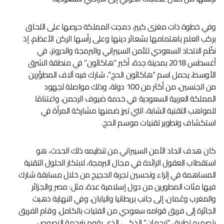
وفي خطوة ذات مغزى كبير، دمجت المملكة حرصها على اللحاق
بركب العلم باهتمامها بشعائر دينها وعلى رأسها الركن الأعظم، إذ
نظَّم الاتحاد السعودي للأمن السيبراني والبرمجة والدرونز، في
أغسطس 2018 بمدينة جدة، أكبر “هاكاثون” في منطقة الشرق
الأوسط، يحمل اسم “هاكاثون الحج”، شارك فيه آلاف المطوِّرين
من الجنسين، من أكثر من 100 دولة، وذلك مواصلة لجهود
المملكة العربية السعودية في خدمة ضيوف الرحمن، واغتنامًا
للمواهب التقنية الشابة، التي تبرز ضمنها مشاركة المرأة في
استكشاف وتطوير تقنيات موسم الحج.
كان هدف اتحاد الأمن السيبراني من تنظيمه ذلك الحدث، هو
استقطاب العقول الرائدة في مجال البرمجة، لابتكار الحلول التقنية
المساهمة في إثراء وتحسين تجربة الحجيج من خلال مسابقة شارك
فيها مئات المطورين من دول إسلامية عدة، مثل: مصر والجزائر
والمغرب وعُمان، إلى جانب بريطانيا واليابان، وفي النهاية ذهبت
الجائزة إلى فريق قوامه سعودي من الفتيات بالكامل. وقام الفريق
بتصميم تطبيق “ترجمان” الذكي، الذي يقوم بترجمة النصوص