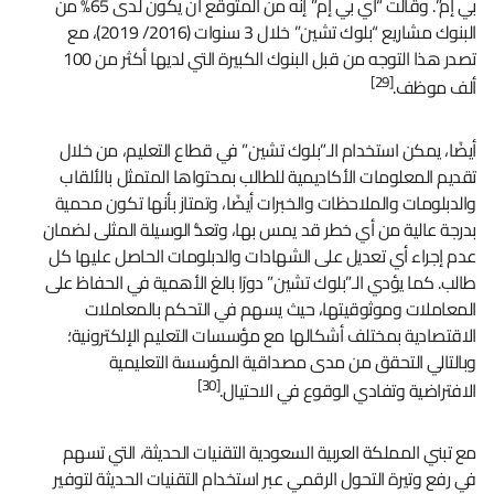
بي إم”. وقالت “أي بي إم” إنه من المتوقع أن يكون لدى 65% من
البنوك مشاريع “بلوك تشين” خلال 3 سنوات (2016/ 2019)، مع
تصدر هذا التوجه من قبل البنوك الكبيرة التي لديها أكثر من 100
[29]
ألف موظف.
أيضًا، يمكن استخدام الـ”بلوك تشين” في قطاع التعليم، من خلال
تقديم المعلومات الأكاديمية للطالب بمحتواها المتمثل بالألقاب
والدبلومات والملاحظات والخبرات أيضًا، وتمتاز بأنها تكون محمية
بدرجة عالية من أي خطر قد يمس بها، وتعدُّ الوسيلة المثلى لضمان
عدم إجراء أي تعديل على الشهادات والدبلومات الحاصل عليها كل
طالب. كما يؤدي الـ”بلوك تشين” دورًا بالغ الأهمية في الحفاظ على
المعاملات وموثوقيتها، حيث يسهم في التحكم بالمعاملات
الاقتصادية بمختلف أشكالها مع مؤسسات التعليم الإلكترونية؛
وبالتالي التحقق من مدى مصداقية المؤسسة التعليمية
[30]
الافتراضية وتفادي الوقوع في الاحتيال.
مع تبني المملكة العربية السعودية التقنيات الحديثة، التي تسهم
في رفع وتيرة التحول الرقمي عبر استخدام التقنيات الحديثة لتوفير