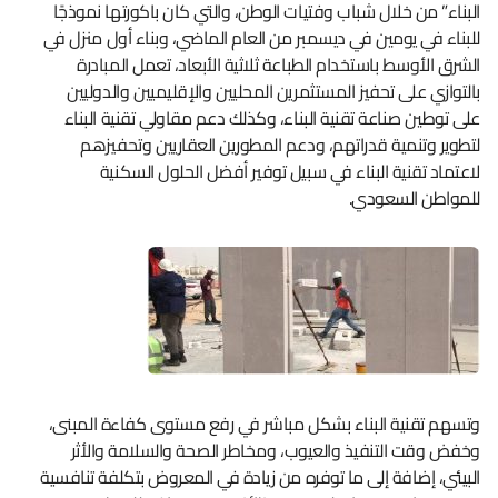
البناء” من خلال شباب وفتيات الوطن، والتي كان باكورتها نموذجًا
للبناء في يومين في ديسمبر من العام الماضي، وبناء أول منزل في
الشرق الأوسط باستخدام الطباعة ثلاثية الأبعاد، تعمل المبادرة
بالتوازي على تحفيز المستثمرين المحليين والإقليميين والدوليين
على توطين صناعة تقنية البناء، وكذلك دعم مقاولي تقنية البناء
لتطوير وتنمية قدراتهم، ودعم المطورين العقاريين وتحفيزهم
لاعتماد تقنية البناء في سبيل توفير أفضل الحلول السكنية
للمواطن السعودي.
وتسهم تقنية البناء بشكل مباشر في رفع مستوى كفاءة المبنى،
وخفض وقت التنفيذ والعيوب، ومخاطر الصحة والسلامة والأثر
البيئي، إضافة إلى ما توفره من زيادة في المعروض بتكلفة تنافسية