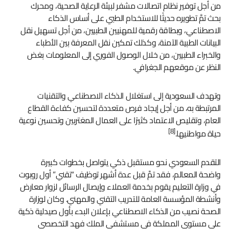
من أجل توفير نظام اتصالات مشفر لبيئة الرعاية الصحية، ومحرك
بحث تمَّ تطويره حديثًا للاستخدام الطبي على أساس الذكاء
الاصطناعي، وبطاقة رقمية للمهنيين الطبيين، من أجل تسهيل نقل
البيانات الطبية الآمنة، وكذلك تمكين نقل المعرفة بين الأطباء
والخبراء الطبيين، من خلال الوصول الفوري إلى المعلومات بغض
النظر عن موقعهم الجغرافي.
وتهدف السعودية إلى استغلال الذكاء الاصطناعي والتقنيات
المرتبطة به، من أجل إيجاد فرص متعددة لتحسين كفاءة القطاع
العام، وتقليص الاعتماد كثيرًا على العمال المغتربين وتحسين نوعية
[8]
حياة مواطنيها.
التقدم السعودي نحو مستقبل ذكي يتواصل بخطوات كبيرة
واضحة المعالم، فقد تمَّ قبل عدة أشهر توظيف “تقني” أول روبوت
في وزارة التعليم يقوم بخدمة العملاء وإيصال الرسائل لزوار معارض
وأنشطة المؤسسة العامة للتدريب التقني والمهني. وكان لوزارة
الصحة نصيب من الذكاء الاصطناعي بإعلان البدء بأول صيدلية ذكية
على مستوى المملكة في مستشفى الملك فهد التخصصي