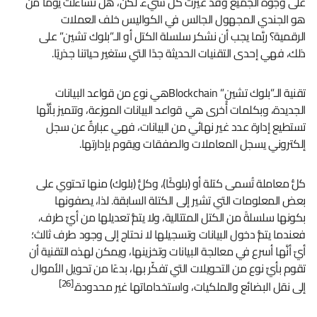
على وجوه الجميع وقد غيّرت كلَّ شيء. لكن، هل تساءَلت يومًا من
هو الجندي المجهول الجالس في الكواليس خلف العملات
الرقمية؟ ربَّما يجب أن نشكر سلسلة الكتل أو الـ”بلوك تشين” على
ذلك، فهي إحدى التقنيات الحديثة جدًا التي ستغير حياتنا جذريًا.
تقنية الـ”بلوك تشين” Blockchainهي نوع من قواعد البيانات
الجديدة، وبكلمات أُخرى هي قواعد البيانات الموزعة، وتتميز بأنَّها
تستطيع إدارة عدد غير نهائي من البيانات، فهي عبارةٌ عن سجل
إلكتروني يسجل المعاملات والصفقات ويقوم بإدارتها.
كلُّ معاملة تُسمى كتلة أو (بلوكًا)، وكلُّ (بلوك) منها تحتوي على
بعض المعلومات التي تشير إلى الكتلة السابقة. لذا، يصفونها
بكونها سلسلةً من الكتل المتتالية، ولا يتمُّ تعديلها من أيِّ طرف،
فعندما يتمُّ دخول البيانات وتسجيلها لا نحتاج إلى وجود طرف ثالث؛
أيّ أنَّها أسرع في معالجة البيانات وتخزينها، ويمكن لهذه التقنية أن
تقوم بأيِّ نوع من التحويلات التي تفكّر بها، بدءًا من تحويل الأموال
[26]
إلى نقل البضائع والملكيات، واستخداماتها غير محدودة.