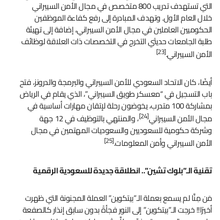
التي تستهدف تدريب 800 متخصص في مجال الأمن السيبراني
خلال العام الأول. وتهدف المبادرة إلى رفع كفاءة الموظفين
الحكوميين العاملين في مجال الأمن السيبراني، إضافة إلى تهيئة
طلبة الجامعات حديثي التخرج في التخصصات ذات العلاقة لوظائف
[23]
الأمن السيبراني.
أيضًا، كان الاتحاد السعودي للأمن السيبراني والبرمجة والدرونز، فتح
باب التسجيل في “معسكر طويق السيبراني”، الذي يقام في الرياض
بمشاركة 100 متدرب، يخوضون رحلة لإتقان مهارات أساسية في
[24]
مجال الأمن السيبراني
، والمنتهي بالتوظيف في 12 جهة
وشركة حكومية للسعوديين والسعوديات المهتمين في مجال
[25]
الأمن السيبراني وأمن المعلومات.
تقنية الـ”بلوك تشين”.. انطلاقة جديدة للسعودية الرقمية
مَن مِنَّا لم يسمع بعملة الـ”بيتكوين” العملة المجنونة التي ظهرت
أخيرًا!! خرجت الـ”بيتكوين” إلى النور فجأةً بدون سابق إنذار كالصفعة