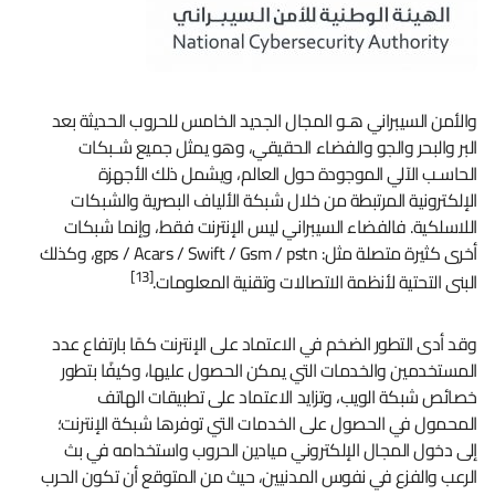
والأمن السيبراني هـو المجال الجديد الخامس للحروب الحديثة بعد
البر والبحر والجو والفضاء الحقيقي، وهو يمثل جميع شـبكات
الحاسـب الآلي الموجودة حول العالم، ويشمل ذلك الأجهزة
الإلكترونية المرتبطة من خلال شبكة الألياف البصرية والشبكات
اللاسلكية. فالفضاء السيبراني ليس الإنترنت فقط، وإنما شبكات
أخرى كثيرة متصلة مثل: gps / Acars / Swift / Gsm / pstn، وكذلك
[13]
البنى التحتية لأنظمة الاتصالات وتقنية المعلومات.
وقد أدى التطور الضخم في الاعتماد على الإنترنت كمًا بارتفاع عدد
المستخدمين والخدمات التي يمكن الحصول عليها، وكيفًا بتطور
خصائص شبكة الويب، وتزايد الاعتماد على تطبيقات الهاتف
المحمول في الحصول على الخدمات التي توفرها شبكة الإنترنت؛
إلى دخول المجال الإلكتروني ميادين الحروب واستخدامه في بث
الرعب والفزع في نفوس المدنيين، حيث من المتوقع أن تكون الحرب