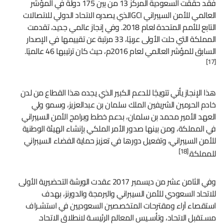
فقد حققت السعودية المركز 13 من بين 175 دولة في المؤشر
العالمي للأمن السيبراني GCIالذي يصدره الاتحاد الدولي للاتصالات
التابع للأمم المتحدة لعام 2018. وفي إنجاز عالمي جديد، تقدمت
المملكة التي حلت الأولى عربيًا، 33 مرتبة عن تقييمها في الإصدار
السابق للمؤشر العالمي لعام 2016م، حيث كان ترتيبها 46 عالميًا.
[17]
هذا الإنجاز يأتي تتويجًا للدعم الكبير الذي يجده هذا القطاع من لدن
خادم الحرمين الشريفين الملك سلمان بن عبدالعزيز، وسمو ولي
العهد الأمير محمد بن سلمان، بدعم خطط وبرامج الأمن السيبراني
في المملكة، ومن بينها صدور الأمر الملكي بإنشاء الهيئة الوطنية
للأمن السيبراني، وتفعيل دورها في تعزيز حماية الفضاء السيبراني
[18]
للمملكة.
وفي الثامن عشر من ديسمبر 2017 عقدت الورشة التحضيرية الأولى
للاتحاد السعودي للأمن السيبراني والبرمجة والدورنز، بهدف
استقصاء آراء ومقترحات المتخصصين السعوديين في استشـراف
مسـتقبل الاتحاد، وتأسـيس المعالم الرئيسـة لانطلاق الاتحاد.