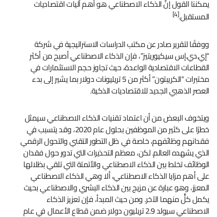
يمكننا القول إنَّ الذكاء الاصطناعي هو أهم آليات اقتصاديات
[4]
المستقبل.
ووفقًا لتقرير صادر عن مكتب الدراسات الاستراتيجية في شركة
“إي.دي.إس سيكيوريتيز”، فإن الذكاء الاصطناعي أصبح من أكثر
القطاعات الاقتصادية الواعدة، حيث تجاوز حجم الاستثمارات في
مختبرات “الكريبتون” أكثر من 5 تريليونات دولار بما يشير إلى بدء
العصر الذهبي الجديد للاقتصاديات الذكية.
ويتخوف البعض من أن اعتماد تقنيات الذكاء الاصطناعي سيمثل
خطرًا على كثير من الموظفين بحلول عام 2020، وقد يتسبب في
فقدانهم وظائفهم، خاصة في ظل التطور التقني والتحول الرقمي
الذي يشهده العالم. لكن، معظم التحذيرات التي تدور حول فقدان
الوظائف تخلط بين الذكاء الاصطناعي والأتمتة التي تلقي بظلالها
على أهم مزايا الذكاء الاصطناعي، ألا وهي الذكاء الاصطناعي
المعزز، وهو عبارة عن مزيج بين الذكاء البشري والاصطناعي بحيث
يكمل كلٌّ منهما الآخر. ومن حيث المبدأ، فإن تعزيز الذكاء
الاصطناعي سيولد 2.9 تريليون دولار ضمن قطاع الأعمال في عام