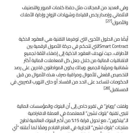
وفي العديد من المجالات مثل حفظ كلمات المرور والتصنيف
الائتماني وإصدار رخص القيادة وشهادات الزواج وإدارة الأملاك
[27]
والأصول.
أيضًا من الحلول الأخرى التي توفرها التقنية هي العقود الذكية
Smart Contractالتي تتحكم في حركة الأصول الرقمية بين
الأطراف، حيث تهدف العقود الذكية إلى إضفاء الثقة لجميع
الاتفاقيات المالية من خلال جعل كل المعاملات المالية أكثر
شفافية ومرئية للجميع. وبذلك يكون المواطنون قادرين على رصد
التخصيص الفعلي للأموال ومراقبة صرف هذه الأموال من قبل
الحكومات لتساعد على الحد من الفساد أو حتى التهرب الضريبي في
[28]
المستقبل.
ولفتت “رويترز” في تقرير خاص إلى أن البنوك والمؤسسات المالية
تتبنى تقنية “بلوك تشين” المعتمدة في العملة الافتراضية
الـ”بيتكوين”، مع تحول قرابة 15% من أكبر البنوك العالمية لطرح
منتجات “بلوك تشين” التجارية في العام القادم وفقًا لما أعلنته “أي