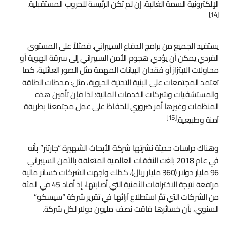
الإلكترونية السمة الغالبة، إن لم تكن الرئيسة للحروب المستقبلية.
[14]
يستفيد الجميع من برامج الدفاع السيبراني. فمثلاً على المستوى
الفردي يمكن أن يؤدي هجوم الأمن السيبراني إلى سرقة الهوية أو
محاولات الابتزاز أو فقدان البيانات المهمة مثل الصور العائلية، كما
تعتمد المجتمعات على البنية التحتية الحيوية، مثل: محطات الطاقة
والمستشفيات وشركات الخدمات المالية؛ لذا فإن تأمين هذه
المنظمات وغيرها أمر ضروري للحفاظ على عمل مجتمعنا بطريقة
[15]
آمنة وطبيعية.
وهناك دراسات حديثة نشرتها شركة الأبحاث الشهيرة “جارتنر” بأنه
في عام 2018 بلغت النفقات العالمية المتعلقة بالأمن السيبراني
96 مليار دولار (360 مليار ريال)، كذلك واجهت الشركات خسائر مالية
مرتفعة نتيجة الاختراقات الأمنية التي أصابتها، إذ أفاد 45 في المئة
من الشركات التي تمَّ استطلاع آرائها في تقرير شركة “سيسكو”
السنوي، بأن خسائرها فاقت نصف مليون دولار لكل شركة.