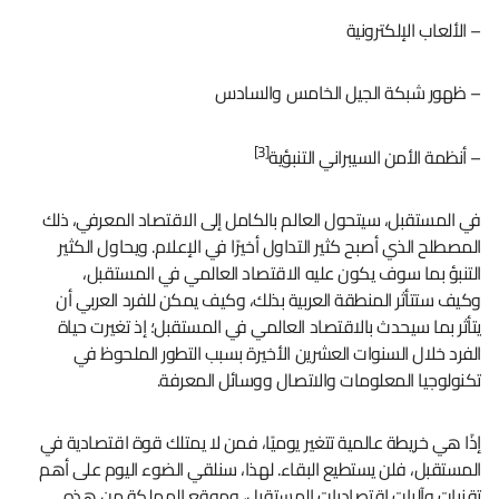
– الألعاب الإلكترونية
– ظهور شبكة الجيل الخامس والسادس
[3]
– أنظمة الأمن السيبراني التنبؤية
في المستقبل، سيتحول العالم بالكامل إلى الاقتصاد المعرفي، ذلك
المصطلح الذي أصبح كثير التداول أخيرًا في الإعلام. ويحاول الكثير
التنبؤ بما سوف يكون عليه الاقتصاد العالمي في المستقبل،
وكيف ستتأثر المنطقة العربية بذلك، وكيف يمكن للفرد العربي أن
يتأثر بما سيحدث بالاقتصاد العالمي في المستقبل؛ إذ تغيرت حياة
الفرد خلال السنوات العشرين الأخيرة بسبب التطور الملحوظ في
تكنولوجيا المعلومات والاتصال ووسائل المعرفة.
إذًا هي خريطة عالمية تتغير يوميًا، فمن لا يمتلك قوة اقتصادية في
المستقبل، فلن يستطيع البقاء. لهذا، سنلقي الضوء اليوم على أهم
تقنيات وآليات اقتصاديات المستقبل، وموقع المملكة من هذه