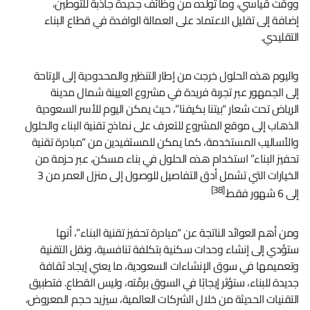
ووقت قياسي، وما تولده من وظائف جديدة جاذبة للتوطين،
إضافة إلى تقليل الاعتماد على العمالة الوافدة في قطاع البناء
التقليدي.
واليوم هذه الحلول خرجت من إطار التنظير والمحدودية إلى الإتاحة
إلى الجمهور عبر تجربة فريدة في مشروع العيينة شمال مدينة
الرياض تحت شعار “بيتنا بكيفنا”، حيث يمكن اليوم للأسر السعودية
الذهاب إلى موقع المشروع للتعرف على نماذج تقنية البناء والحلول
والأساليب المستخدمة، كما يمكن للمستفيدين من “مبادرة تقنية
تحفيز البناء” استخدام هذه الحلول في بناء مسكن، عبر حزمة من
الخيارات التي تشمل أدق التفاصيل للوصول إلى منزل العمر من 3
[38]
إلى 6 شهور فقط.
ومن أهم العوائد الناتجة عن “مبادرة تحفيز تقنية البناء”، أنها
ستؤدي إلى إنشاء وحدات سكنية بتكلفة تنافسية، ونقل التقنية
وتعميمها في سوق الإنشاءات السعودية، ما يعني إيجاد ثقافة
جديدة للبناء، ستؤثر إيجابًا في السوق برمَّته، وليس القطاع. فتطبيق
التقنيات الحديثة من خلال الشركات العالمية، سيزيد حجم المعروض،