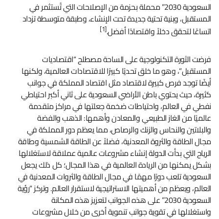
السعودية 2030” محملة بحزمة من الإصلاحات التي تُستثمر في
المستقبل، وبنية تحتية جديدة تحت الإنشاء، وطبقة متوسطة تزداد
[1]
اتساعًا لتحقق دخلاً واقتصادًا أفضل.
فرضت الثورة التكنولوجية على الساحة مصطلح “اقتصاديات
المستقبل”، وهو ما خلق تحديًا كبيرًا للاقتصادات العالمية، ولكنها
أيضًا توجد فرص كبيرة لاقتصاد مثل اقتصاد المملكة في جوانب
كثيرة، حيث يحتوي باطن الأراضي السعودية على ثاني أكبر احتياطي
نفطي في العالم، واحتياطات ضخمة جعلتها في مراكز متقدمة
عالميًا من الغاز الطبيعي والمعادن وأهمها: الذهب والفضة
والبلاتين والنحاس والزنك والرصاص، مما يعظم دور المملكة في
مجال الطاقة والثروة المعدنية، فضلاً عن الطاقة الشمسية وطاقة
الرياح التي بدأت الدولة إنشاء مشروعات عالمية عملاقة لاستغلالها
بشكل يمكنها من الريادة العالمية في هذا المجال؛ كل ذلك يجعل
السعودية تلعب دورًا مهمًا في مجال الطاقة والثروات المعدنية في
العالم، ويعظم من أهميتها الاستراتيجية لاستقرار العالم. وتركز “رؤية
السعودية 2030” على هذه الجوانب لتعزيز هذه المكانة
واستغلالها في تقوية جوانب تنموية أخرى من خلال مشروعات