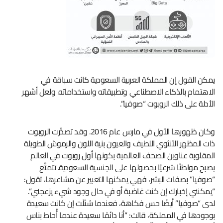
يمكن القول إن المملكة العربية السعودية كانت سباقة في
الاهتمام بالذكاء الاصطناعي وتطبيقاته واستخداماته. ولعل أشهر
الأدلة على ذلك الروبوت “صوفيا”.
وكان ظهورها الأول في مارس عام 2016. وقد تصدَّرت الروبوت
ذات المظهر الأنثوي اللطيف والعيون بنية اللون والرموش الطويلة
المقلوبة عناوين الصحف العالمية بكونها أول روبوت في العالم
يصبح مواطنًا شرعيًا بحصولها على الجنسية السعودية. تتمتَّع
“صوفيا” بصفات البشر، فهي يمكنها التعبير عن مشاعرها، تقول:
“يمكنني إخبارك إن كنت غاضبة أو في حال وجود شيء يزعجني”.
لدى “صوفيا” أيضًا حس فكاهة، فعندما سُئلَت إن كانت سعيدة
بوجودها في المملكة، قالت: “أنا دائمًا سعيدة عندما أُحاط بناس