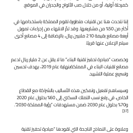
كمرحلة أولية، أو من خلال صب الألواح والجدران في الموقع.
إننا نتحدث هنا عن تقنيات متطورة تقوم المملكة باستخدامها في
أكثر من 50% من مشاريعها. وقد تمَّ الانتهاء من إجراءات تمويل
أربعة مصانع بقيمة 210 ملايين ريال، بالإضافة إلى 4 مصانع أخرى
سيتم الإعلان عنها قريبًا.
وخصصت “مبادرة تحفيز تقنية البناء” ما لا يقل عن 2 مليار ريال لدعم
مصانع تقنيات البناء في المملكةبنهاية عام 2019، بهدف تحسين
وتسريع عملية التشييد.
وسيساهم تفعيل وتمكين هذه الأساليب بالشراكة مع القطاع
الخاص، في رفع نسب التملك السكني إلى 60% بحلول عام 2020
و70% بحلول عام 2030 ضمن مستهدفات “رؤية المملكة 2030”.
[37]
وعلاوة على النماذج الناجحة التي تقودها “مبادرة تحفيز تقنية