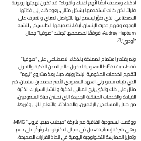
أذكياء ويصدف أيضًا أنَّهم أغنياء وأقوياء”. قد تكون لهجتها روبوتية
قليلاً، لكن كانت تستخدمها بشكل مثالي. يعود ذلك إلى ذكائها
الاصطناعي الذي طوِّر ليسمح لها بالتواصل العيني والتعرف على
الوجوه وفهم حديث الإنسان. أيضًا، تصميمها الكلاسيكي لتشبه
Audrey Hepburn، فوفقًا لمصممها تجسّد “صوفيا” جمال
[7]
“أودري”.
ولم يقتصر اهتمام المملكة بالذكاء الاصطناعي على “صوفيا”
فقط، حيث تخطِّط السعودية لدخول عالم المدن الذكية والتحول
لتقديم الخدمات الحكومية الإلكترونية، حيث يعدُّ مشروع “نيوم”
الذي يتبناه سمو ولي العهد السعودي الأمير محمد بن سلمان، خير
مثال على ذلك والذي يتيح المباني الذكية وانتشار السيارات الذاتية
القيادة والخدمات المتنقلة الجديدة التي تحسّن حياة السعوديين،
من خلال المساعدين الرقميين، والمحادثة، والتعلم الآلي وغيرها.
ووقعت السعودية اتفاقية مع شركة “ميدلاب ميديا غروب” MMG،
وهي شركة إسبانية تعمل في مجال التكنولوجيا، وتُركِّز على دعم
وتعزيز الممارسة التكنولوجية اليومية في اتخاذ القرارات الصحيحة،