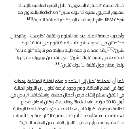
كذلك قامت “الجمارك السعودية” خلال الفترة الماضية بالإعداد
للتطبيق التجريبي لتقنية الـ”بلوك تشين” Blockchainبالتعاون مع
[31]
شركة IBMلنظام للإرساليات الواردة عبر المنافذ البحرية.
وأصدرت جامعة الملك عبدالله للعلوم والتقنية “كاوست”، وشركتان
مختصتان في البحوث، شهادات رقمية تقوم على تقنية “بلوك
[32]
تشين”.
أيضًا، عقدت جامعة طيبة شراكة مع شركة “بلوك تاك”
المختصة في تقنية “بلوك تشين” التي تتخذ من نيويورك مقرًا لها
[33]
لإنجاز مختبر حول تقنية الـ”بلوك تشين”.
كما أن المملكة تميل إلى استخدام هذه التقنية المبتكرة لإحداث
ثورة في قطاع الطاقة، ومع وجود فرصة تداول بين الأزواج المالية
في الأفق، سيتم إنشاء فرص أعمال جديدة. واستضافت الرياض في
أبريل 2018 مؤتمر Decoding Blockchain، وكان تعطيل قطاع
الطاقة موضوعًا كبيرًا خلال هذا الحدث، حتى شركة النفط الوطنية
العملاقة Aramcoأوضحت أنها تجرّب تقنية الـ”بلوك تشين” لأسباب
مختلفة. وبحسب رأيهم، فإن “الجيل القادم من العقود الذكية”