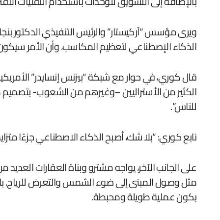
بالإضافة إلى التسويق للوحدات باستخدام التقنيات الافت
ويرى مؤسس “آركيستار” والرئيس التنفيذي الدكتور بنجامي
الذكاء الإصطناعي لتعظيم المكاسب، وأن الأمر سيكون
قال كوري، في حوار مع شبكة “بيزنس إنسايدر” الأمريكية، 
الكثير من الأستراليين –وغيرهم من الشعوب- بتصميم منا
للناس”.
تابع كوري: “بلا شك، أصبح الذكاء الاصطناعي جزءًا متزاي
على الجانب الآخر، يواجه مشترو وبناة العقارات العديد 
مثل وصول المبنى إلى ضوء الشمس والتعرض للرياح. بالإ
يكون عملية طويلة ومحبطة.