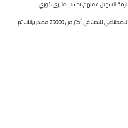
للازمة لتسهيل عملهم، بحسب ما يرى كوري.
أيضاً وبدلاً من قيام المطورين بفحص الوثائق لفهم ما هو مسموح به وماهو غير مسموح، تستخدم الشركة الذكاء الاصطناعي للبحث في أكثر من 25000 مصدر بيانات تم