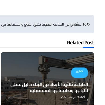
تصفّح
10 مشاريع في المدينة المنورة تخلق التنوع والاستدامة في المنطقة
المقالات
Related Post
تقارير
الطباعة ثلاثية الأبعاد في البناء: دليل عملي
لآلياتها وتطبيقاتها المستقبلية
أغسطس 6, 2026