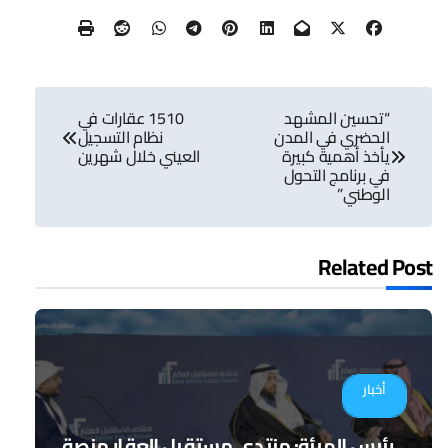
تصفّح
“تحسين المشهد
1510 عقارات في
المقالات
الحضري في المدن
نظام التسجيل
يأخذ أهمية كبيرة
العيني خلال شهرين
في برنامج التحول
الوطني”
Related Post
أخبار
رئيس الهيئة: منتدى مستقبل العقار منصة