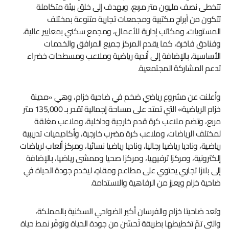
تتخطى نصف مليون متر مربع، ويهدف إلى خلق بيئة متكاملة
تتكون من أبراج مكتبية ومجمعات تجارية متنوعة بمختلف
المستويات، ومكاتب إدارية للأعمال، ومجمع سكني بمعايير عالية،
وفنادق فاخرة، كما يقدم المركز جميع المرافق والخدمات
الأساسية، بالإضافة إلى أندية رياضية وملاعب ومسطحات خضراء
تدعم المشاركة المجتمعية.
وأعلنت عن مشروع رياضي ضخم في ضاحية خزام، وهي «مدينة
خزام الرياضية» التي تمتد على مساحة إجمالية تقدر بـ 135,000 متر
مربع، وتضم ملاعب كرة قدم خارجية وداخلية، وملاعب مغلقة
لمختلف الرياضات، وملاعب كرة مضرب خارجية، وأكاديميات تدريبية
رياضية، وناديا رياضيا رجاليا، وناديا رياضيا نسائيا، ومركز ألعاب لرياضات
إلكترونية، ومركزا ترفيهيا، ومركزا صحيا وممشى رياضيا، بالإضافة
إلى بلازا تجاري يحتوي على مطاعم ومقاهٍ، ليخدم جودة الحياة في
ضاحية خزام ويعزز من الرفاهية والاستدامة.
وتعد ضاحيتا خزام والفرسان أكبر الضواحي السكنية بالمملكة،
والتي تمّ تخطيطها بطريقة تُحسّن من جودة الحياة وتوفّر نمط حياة