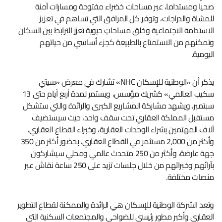
صحيا ومستداما، عبر مساحات خضراء مفتوحة ومسارات آمنة
للمشاة والدراجات، وتوفر كل المرافق التي تساهم في تعزيز
الاستدامة الاجتماعية وخلق مساحاتٍ حيوية تعزز الترابط بين السكان
وتمكنهم من الاستمتاع بالطبيعة كجزء أساسي من حياتهم
اليومية.
يذكر أن «الوطنية للإسكان NHC» تشارك في معرض «سيتي
سكيب العالمي» كشريك مؤسس، ويستمر لمدة أربع أيام حتى 13
سبتمبر، ويشهد مشاركة المشاريع الكبرى والرائدة والتي ستشكل
مستقبل المملكة العقاري تحت سقف واحد، حيث سيستضيف
آلاف المهتمين بشراء الوحدات العقارية، وخبراء القطاع العقاري،
وأكثر من 2,000 مستثمر في القطاع العقاري، بحضور أكثر من 350
جهة عارضة، وأكثر من 250 متحدث عالمي ومحلي سيشاركون
بآرائهم وخبراتهم من خلال جلسات تزيد على 250 ساعة نقاش عبر
منصات مختلفة.
وتعد الشركة الوطنية للإسكان هي الرائدة والممكنة لقطاع التطوير
العقاري وأكبر مطور رئيسي للضواحي والمجتمعات السكنية التي