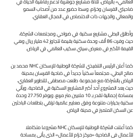
العالمي» بالرياض، ثلاثة مشاريع جوهرية تدعم رفاهية الحياة في
ضاحيتي الفرسان وخزام، وسط حضورٍ عدد من أصحاب السمو
والمعالي والجهات ذات الاختصاص في المجال العقاري.
وأطلق البطي مشاريع سكنية في ضواحي ومجتمعات الشركة،
حيث وفرت 86 ألف وحدة سكنية بقيمة تتجاوز 42 مليار ريال وهي
القيمة الأكبر في معرض سيتي سكيب العالمي في الرياض.
كما أعلن الرئيس التنفيذي للشركة الوطنية للإسكان NHC محمد بن
صالح البطي، مجتمعاً سكنياً جديداً في ضاحية الفرسان بمدينة
الرياض بالشراكة مع مجموعة طلعت مصطفى للتطوير العقاري،
حيث يعد المشروع أحد أكبر المشاريع السكنية في الضاحية، ويأتي
بمساحة إجمالية تقدر بـ 10 ملايين متر مربع، ويوفر 27.750 وحدة
سكنية بخيارات متنوعة وفق معايير عالمية ترتقي بتطلعات الباحثين
عن السكن المتميز في مدينة الرياض.
كما أعلنت الشركة الوطنية للإسكان NHC مشروعا متكاملا
للأعمال في الضاحية «مركز خزام للأعمال» الذي يأتي بمساحة