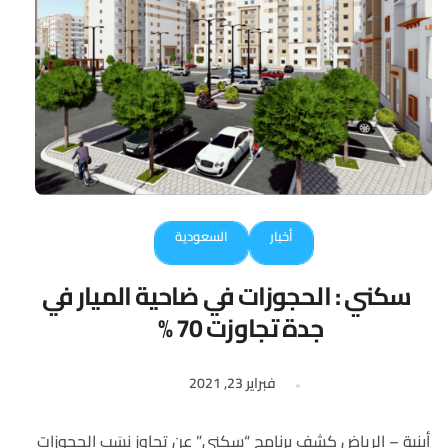
أخبار
السعودية
سكني : الحجوزات في ضاحية الميار في
جدة تجاوزت 70 %
فبراير 23, 2021
أبنية – الرياض كشف برنامج “سكني” عن تجاوز نِسَب الحجوزات