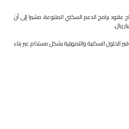
 عقود برامج الدعم السكني المتنوعة، مشيرا إلى أن
ية الدعم السكني تحقيق لمستهدفات برنامج الإسكان لرفع نسبة تملك المواطنين للسكن 70 % وتوفير الحلول السكنية والتمويلية بشكل مستدام عبر بناء