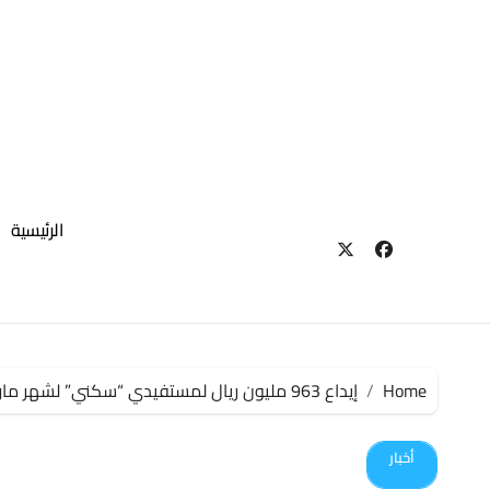
لتجاوز
لى
لمحتوى
الرئيسية
Home
إيداع 963 مليون ريال لمستفيدي “سكني” لشهر مارس
أخبار