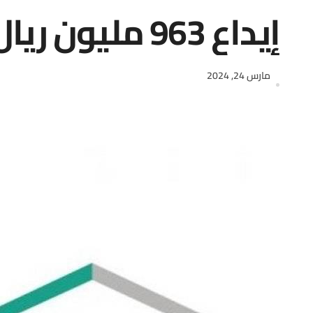
إيداع 963 مليون ريال لمستفيدي “سكني” لشهر مارس
مارس 24, 2024