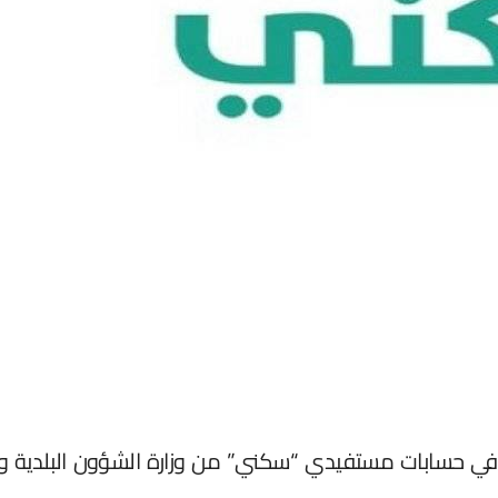
ليون ريال في حسابات مستفيدي “سكني” من وزارة الشؤون البلد