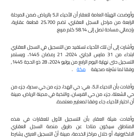
وأوضحت الهيئة العامة للعقار أن الأحياء الـ5 بالرياض ضمن المرحلة
الرابعة من مراحل السجل العقاري، تضم 25،700 قطعة عقارية،
بإجمالي مساحة تصل إلى 58.14 كلم مربع.
وأشارت إلى أن تلك الأحياء تستفيد من التسجيل في السجل العقاري
ابتداء من 31 مارس الجاري 2024، 21 رمضان 1445، ويستمر
التسجيل حتى نهاية اليوم الرابع من يوليو 2024، 28 ذو الحجة 1445,
وفقا لما نشرته صحيفة
مكة
.
وأفادت بأن الاحياء الـ5، هي: حي الهدا، جزء من حي سدرة، جزء من
حي الشعلة، جزء من حي الفرسان، والنخبة في مدينة الرياض، مبينة
أن اختيار الأحياء جاء وفقا لمعايير معتمدة.
وأفادت هيئة العقار، بأن التسجيل الأول للعقارات في هذه
المناطق سيكون متاحا عن طريق منصة السجل العقاري
الالكترونية، أو خلال مراكز الخدمة، مبينة أنّ التسجيل العيني يشترط