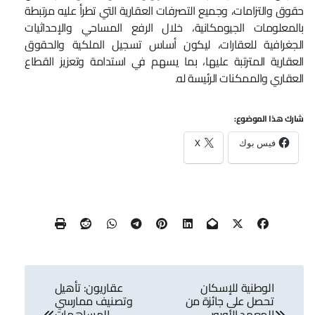
حقوق والتزامات، وجميع التصرفات العقارية التي تطرأ عليه مرتبطة
بالمعلومات الجيومكانية، خلال الرفع المساحي والإحداثيات
الجغرافية للعقارات، ليكون أساس تسجيل الملكية والحقوق
العقارية المترتبة عليها، بما يسهم في استدامة وتعزيز القطاع
العقاري والممكنات الرئيسة له.
شارك هذا الموضوع:
فيس بوك
X
تصفّح
الوطنية للإسكان
عقاريون: تأهيل
المقالات
تحصل على جائزة من
وتصنيف ممارسي
المعهد الأوروبي
المساهمات