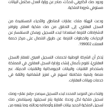
وجود صك الكتروني مُحدَّث، صادر عن وزارة العدل مكتمل البيانات
مستوفي شروط الملكية.
ودعت الهيئة ملاك عقارات المناطق والأحياء المستفيدة من
السجل العقاري، إلى التحقق من صك ملكية العقار، وتوافر
الاشتراطات اللازمة استعدادا لبدء التسجيل. ويمكن الاستفسار عن
الإجراءات والخطوات اللازمة عن طريق الاتصال على مركز خدمة
العملاء 199002.
يُذكر أن الشركة الوطنية لخدمات التسجيل العيني للعقار (السجل
العقاري)، تقوم بأعمال إنشاء وإدارة السجل العقاري في المملكة
باستخدام التقنيات والبيانات الجيومكانية والتقنيات الحديثة، عبر
منصة رقمية متكاملة تسهم في تعزيز الشفافية والثقة في
خدمات وبيانات العقارات.
وابتداء من الموعد المحدد لبدء التسجيل سيصدر «رقم عقار» وصك
تسجيل ملكية لكل وحدة عقارية يتم تسجيلها. وسيتضمن صك
تسجيل الملكية الجديد بيانات العقار وأوصافه وحالته، وما يتبعه من