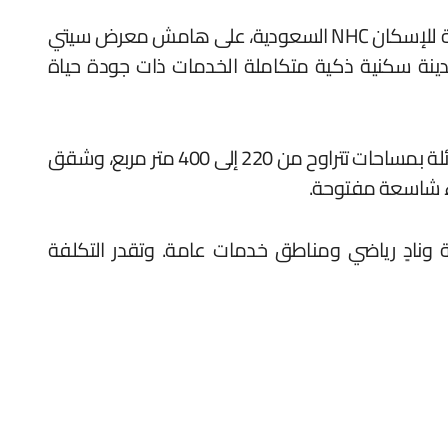
كانت مجموعة طلعت مصطفى المطور العقاري الأبرز في جمهورية مصر العربية، وقعت اتفاقية مع الشركة الوطنية للإسكان NHC السعودية، على هامش معرض سيتي
مدينة سكنية ذكية متكاملة الخدمات ذات جودة حياة
وذكرت المجموعة في بيان، أن مشروع المدينة الجديدة يوفر نحو 27.750 وحدة سكنية بين فلل ووحدات سكنية للعائلة بمساحات تتراوح من 220 إلى 400 متر مربع، وشقق
 ونادٍ رياضي ومناطق خدمات عامة. وتقدر التكلفة