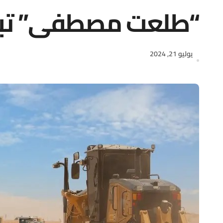
“طلعت مصطفى” تبدأ 
يوليو 21, 2024