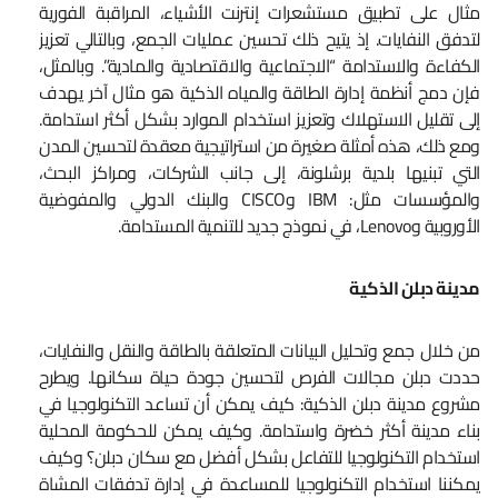
مثال على تطبيق مستشعرات إنترنت الأشياء، المراقبة الفورية
لتدفق النفايات. إذ يتيح ذلك تحسين عمليات الجمع، وبالتالي تعزيز
الكفاءة والاستدامة “الاجتماعية والاقتصادية والمادية”. وبالمثل،
فإن دمج أنظمة إدارة الطاقة والمياه الذكية هو مثال آخر يهدف
إلى تقليل الاستهلاك وتعزيز استخدام الموارد بشكل أكثر استدامة.
ومع ذلك، هذه أمثلة صغيرة من استراتيجية معقدة لتحسين المدن
التي تبنيها بلدية برشلونة، إلى جانب الشركات، ومراكز البحث،
والمؤسسات مثل: IBM وCISCO والبنك الدولي والمفوضية
الأوروبية وLenovo، في نموذج جديد للتنمية المستدامة.
مدينة دبلن الذكية
من خلال جمع وتحليل البيانات المتعلقة بالطاقة والنقل والنفايات،
حددت دبلن مجالات الفرص لتحسين جودة حياة سكانها. ويطرح
مشروع مدينة دبلن الذكية: كيف يمكن أن تساعد التكنولوجيا في
بناء مدينة أكثر خضرة واستدامة. وكيف يمكن للحكومة المحلية
استخدام التكنولوجيا للتفاعل بشكل أفضل مع سكان دبلن؟ وكيف
يمكننا استخدام التكنولوجيا للمساعدة في إدارة تدفقات المشاة