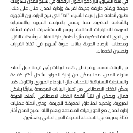
في هذا السياق، يثير دمج الحلول الرقمية في نسيج المدن تساؤلات
مهمة ويفتح طريقة جديدة لقراءة وإدارة المدن. مثال على ذلك،
تطبيق أنظمة مثل إنترنت الأشياء “IoT” التي تتيح الترابط بين الأجهزة
والأنظمة الحضرية، مما يسمح بالمراقبة الفورية والاستجابة
السريعة للاحتياجات المختلفة. وتوفر المستشعرات الذكية المثبتة
في البنى التحتية الحضرية مثل: أنظمة إدارة النفايات، وشبكات النقل،
ومحطات الأرصاد الجوية، بيانات حيوية تُسهم في اتخاذ القرارات
وتحسين الخدمات.
في الوقت نفسه، يوفر تحليل هذه البيانات رؤى قيمة حول أنماط
سلوك المدن، مما يمكّن من إدارة الموارد بشكل أكثر كفاءة
والاستجابة الاستباقية للتحديات مثل الازدحام المروري والتلوث. كما
يمكّن الذكاء الاصطناعي من تحليل البيانات المجمعة سابقًا بشكل
فعال. ويمكن أن تتنبأ أنظمة الذكاء الاصطناعي بأنماط الحركة
المرورية، وتحديد المناطق المعرضة للجريمة، وحتى أتمتة عمليات
إدارة المدن. مع الخوارزميات المتقدمة وتعلم الآلة، تصبح المدن أكثر
ذكاءً ومرونة في الاستجابة لتحديات القرن الحادي والعشرين.