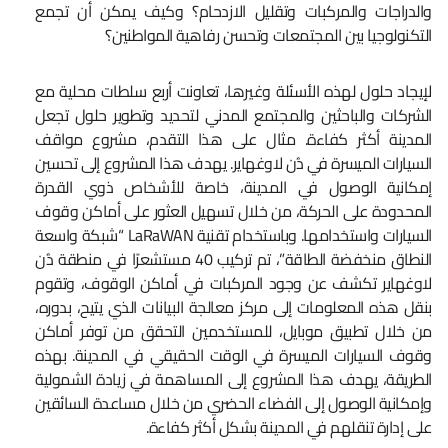
والدراجات والمركبات وتقليل الازدحام؟ وكيف يمكن أن تجمع
التكنولوجيا بين المجتمعات وتحسن رفاهية المواطنين؟
لإيجاد حلول لهذه الأسئلة وغيرها، تعاونت أربع سلطات محلية مع
الشركات والباحثين والمجتمع المدني لتحديد وتطوير حلول تجعل
المدينة أكثر كفاءة. مثال على هذا التقدم، مشروع مواقف
السيارات الميسرة في دُن لاوغهاير. يهدف هذا المشروع إلى تحسين
إمكانية الوصول في المدينة، خاصة للأشخاص ذوي القدرة
المحدودة على الحركة، من خلال تسهيل العثور على أماكن وقوف
السيارات واستخدامها. وباستخدام تقنية LaRaWAN “شبكة واسعة
النطاق منخفضة الطاقة”، تم تركيب 40 مستشعرًا في منطقة دُن
لاوغهاير تكشف عن وجود المركبات في أماكن الوقوف، وتقوم
بنقل هذه المعلومات إلى مركز معالجة البيانات الذي يتيح، بدوره،
من خلال تطبيق موبايل، للمستخدمين التحقق من توفر أماكن
وقوف السيارات الميسرة في الوقت الحقيقي في المدينة. بهذه
الطريقة، يهدف هذا المشروع إلى المساهمة في زيادة الشمولية
وإمكانية الوصول إلى الفضاء الحضري من خلال مساعدة السائقين
على إدارة تنقلهم في المدينة بشكل أكثر كفاءة.