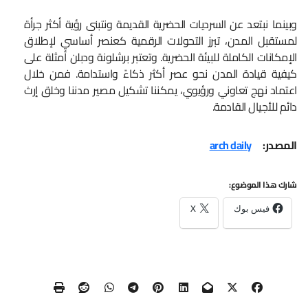
وبينما نبتعد عن السرديات الحضرية القديمة ونتبنى رؤية أكثر جرأة
لمستقبل المدن، تبرز التحولات الرقمية كعنصر أساسي لإطلاق
الإمكانات الكاملة للبيئة الحضرية. وتعتبر برشلونة ودبلن أمثلة على
كيفية قيادة المدن نحو عصر أكثر ذكاءً واستدامة. فمن خلال
اعتماد نهج تعاوني ورؤيوي، يمكننا تشكيل مصير مدننا وخلق إرث
دائم للأجيال القادمة.
المصدر:
arch daily
شارك هذا الموضوع:
فيس بوك
X