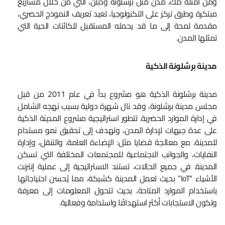
ومن أمثلة ذلك، مدن مثل برشلونة ودبلن، التي من خلال مشاريع
مبتكرة وطرق تركز على التكنولوجيا، تعيد تعريف النموذج الحضري،
مقدمة لمحة إلى ما قد يحمله المستقبل للكائنات الحية التي
تمثلها المدن.
مدينة برشلونة الذكية
مدينة برشلونة الذكية هو مشروع بدأ في عام 2011 من قبل
مجلس مدينة برشلونة، وقد نال شهرة دولية بسبب نهجه الشامل
في إدارة الموارد الحضرية. تتطور استراتيجية مشروع المدينة الذكية
على عدة جبهات لإدارة المدن، وتهدف إلى تحقيق نمو مستدام
للمدينة، مع معالجة قضايا مثل: الإضاءة العامة، والتنقل، وإدارة
النفايات، والجوانب الاجتماعية للمجتمعات المختلفة التي تسكن
المدينة. في جميع الحالات، تستند الاستراتيجية إلى عملية إنترنت
الأشياء “IoT” بحيث تعمل المدينة كشبكة، مما يُحسن احتياجاتها
باستخدام الموارد المتاحة، بحيث تتحول المعلومات إلى معرفة
وتكون الاستجابات أكثر استهدافًا واستدامة وفعالية.