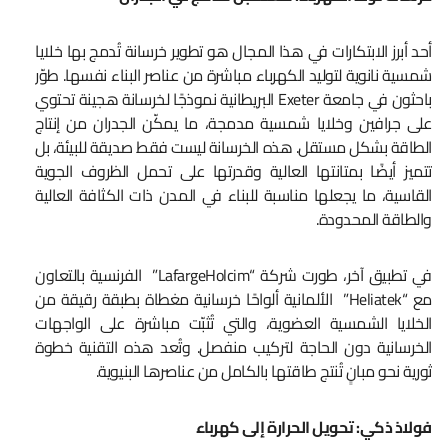
أحد أبرز الابتكارات في هذا المجال هو تطوير خرسانة تُدمج بها خلايا
شمسية نانوية لتوليد الكهرباء مباشرة من عناصر البناء نفسها. طوّر
باحثون في جامعة Exeter البريطانية نموذجًا لخرسانة هجينة تحتوي
على جرافين وخلايا شمسية مدمجة، ما يمكّن الجدران من إنتاج
الطاقة بشكل مستقل. هذه الخرسانة ليست فقط صديقة للبيئة، بل
تتميز أيضًا بمتانتها العالية وقدرتها على تحمل الظروف الجوية
القاسية، ما يجعلها مناسبة للبناء في المدن ذات الكثافة العالية
والطاقة المحدودة.
في تطبيق آخر، طورت شركة “LafargeHolcim” الفرنسية بالتعاون
مع “Heliatek” الألمانية ألواحًا خرسانية مغطاة بطبقة رقيقة من
الخلايا الشمسية العضوية، والتي تُثبّت مباشرة على الواجهات
الخرسانية دون الحاجة لتركيب منفصل. وتُعد هذه التقنية خطوة
ثورية نحو مبانٍ تُنتج طاقتها بالكامل من عناصرها البنيوية.
فولاذ ذكي: تحويل الحرارة إلى كهرباء