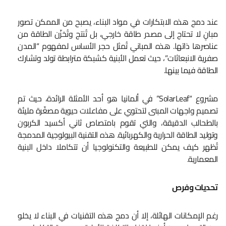
عند دمج هذه الابتكارات في مواد البناء، يصبح من الممكن تصور
مبانٍ لا تحتاج إلى مصدر طاقة خارجي، بل تُنتج وتُخزّن الطاقة من
عناصرها ذاتها. هذه المباني تُمثل حجر الأساس لمفهوم “المدن
صفرية الانبعاثات”، حيث تعمل الأبنية كشبكة مترابطة تولد وتشارك
الطاقة فيما بينها.
مشروع “SolarLeaf” في ألمانيا هو أحد الأمثلة الرائدة، حيث تم
تصميم واجهات المبنى لتحتوي على مفاعلات حيوية مصغّرة مليئة
بالطحالب الدقيقة، والتي تقوم بامتصاص ثاني أكسيد الكربون
وتوليد الطاقة الحرارية والكهربائية. هذه التقنية البيولوجية المدمجة
تُظهر كيف يمكن للطبيعة والتكنولوجيا أن تتكاملا داخل البنية
المعمارية.
تحديات وفرص
رغم الإمكانات الهائلة، إلا أن دمج هذه التقنيات في البناء لا يخلو