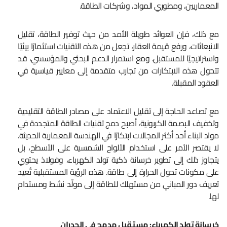
المعماريين، ومطوري المواد، وشركات الطاقة.
مع ذلك، فإن العوائد طويلة الأمد من حيث توفير الطاقة، تقليل
الانبعاثات، ورفع قيمة العقار، تجعل من هذه التقنيات استثمارًا بيئيًا
واستراتيجيًا للمستقبل. ومع استمرار الدعم البحثي والمؤسسي، قد
تتحول هذه الابتكارات من تجارب متقدمة إلى معايير قياسية في
العقود المقبلة.
مع تصاعد الحاجة إلى تقليل الاعتماد على مصادر الطاقة التقليدية
وتخفيف البصمة الكربونية، أصبح دمج تقنيات الطاقة المتجددة في
مواد البناء أحد أكثر المجالات ابتكارًا في الهندسة المعمارية الحديثة.
لا يقتصر الأمر على استخدام الألواح الشمسية على الأسطح، بل
يتجاوز ذلك إلى تطوير خرسانة ذكية تولد الكهرباء، وفولاذ يحتوي
على مكونات تحول الحرارة إلى طاقة. هذه الرؤية المستقبلية تُعيد
تعريف دور المباني من مستهلك للطاقة إلى مولّد نشط ومستدام
لها.
خرسانة تولد الكهرباء: مستقبل مدمج في الجدران