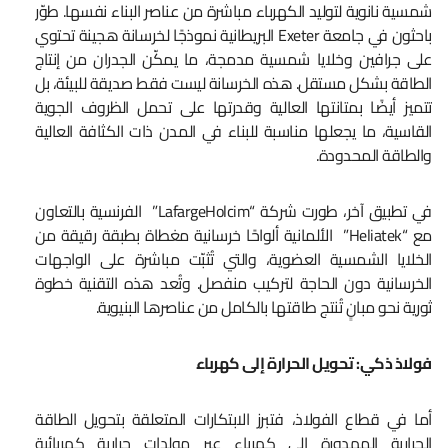
شمسية نانوية لتوليد الكهرباء مباشرة من عناصر البناء نفسها. طوّر
باحثون في جامعة Exeter البريطانية نموذجًا لخرسانة هجينة تحتوي
على جرافين وخلايا شمسية مدمجة، ما يمكّن الجدران من إنتاج
الطاقة بشكل مستقل. هذه الخرسانة ليست فقط صديقة للبيئة، بل
تتميز أيضًا بمتانتها العالية وقدرتها على تحمل الظروف الجوية
القاسية، ما يجعلها مناسبة للبناء في المدن ذات الكثافة العالية
والطاقة المحدودة.
في تطبيق آخر، طورت شركة “LafargeHolcim” الفرنسية بالتعاون
مع “Heliatek” الألمانية ألواحًا خرسانية مغطاة بطبقة رقيقة من
الخلايا الشمسية العضوية، والتي تُثبّت مباشرة على الواجهات
الخرسانية دون الحاجة لتركيب منفصل. وتُعد هذه التقنية خطوة
ثورية نحو مبانٍ تُنتج طاقتها بالكامل من عناصرها البنيوية.
فولاذ ذكي: تحويل الحرارة إلى كهرباء
أما في قطاع الفولاذ، فتبرز الابتكارات المتعلقة بتحويل الطاقة
الحرارية المهدورة إلى كهرباء عبر مولدات حرارية كهربائية