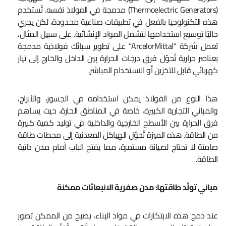
(Thermoelectric Generators) مدمجة في الفولاذ نفسه. تُستخدم
هذه التكنولوجيا بالفعل في تطبيقات صناعية محدودة، لكن يجري
حاليًا توسيع استخدامها لتشمل المواد الإنشائية. على سبيل المثال،
تعمل شركة “ArcelorMittal” على تطوير سبائك فولاذية مدمجة
بعناصر حرارية تُحوّل فرق درجات الحرارة بين الداخل والخارج إلى تيار
كهربائي قابل للتخزين أو الاستخدام المباشر.
هذا النوع من الفولاذ يمكن استخدامه في الجسور، والأبراج،
والمباني التجارية الكبيرة، خاصة في المناطق الحارة، حيث يساهم
فرق الحرارة بين الأسطح الخارجية والداخلية في توليد كمية كبيرة
من الطاقة. هذه الميزة تُحوّل الهياكل المعدنية إلى محطات طاقة
صامتة لا تحتاج لصيانة مستمرة، مما يفتح الباب أمام مدن ذاتية
الطاقة.
مباني تولّد طاقتها: مدن صفرية الانبعاثات ممكنة
عند دمج هذه الابتكارات في مواد البناء، يصبح من الممكن تصور