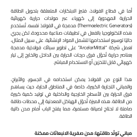
أما في قطاع الفولاذ، فتبرز الابتكارات المتعلقة بتحويل الطاقة
الحرارية المهدورة إلى كهرباء عبر مولدات حرارية كهربائية
(Thermoelectric Generators) مدمجة في الفولاذ نفسه. تُستخدم
هذه التكنولوجيا بالفعل في تطبيقات صناعية محدودة، لكن يجري
حاليًا توسيع استخدامها لتشمل المواد الإنشائية. على سبيل المثال،
تعمل شركة “ArcelorMittal” على تطوير سبائك فولاذية مدمجة
بعناصر حرارية تُحوّل فرق درجات الحرارة بين الداخل والخارج إلى تيار
كهربائي قابل للتخزين أو الاستخدام المباشر.
هذا النوع من الفولاذ يمكن استخدامه في الجسور، والأبراج،
والمباني التجارية الكبيرة، خاصة في المناطق الحارة، حيث يساهم
فرق الحرارة بين الأسطح الخارجية والداخلية في توليد كمية كبيرة
من الطاقة. هذه الميزة تُحوّل الهياكل المعدنية إلى محطات طاقة
صامتة لا تحتاج لصيانة مستمرة، مما يفتح الباب أمام مدن ذاتية
الطاقة.
مباني تولّد طاقتها: مدن صفرية الانبعاثات ممكنة