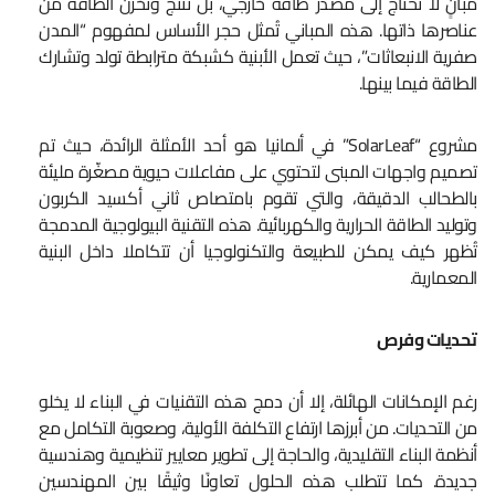
مبانٍ لا تحتاج إلى مصدر طاقة خارجي، بل تُنتج وتُخزّن الطاقة من
عناصرها ذاتها. هذه المباني تُمثل حجر الأساس لمفهوم “المدن
صفرية الانبعاثات”، حيث تعمل الأبنية كشبكة مترابطة تولد وتشارك
الطاقة فيما بينها.
مشروع “SolarLeaf” في ألمانيا هو أحد الأمثلة الرائدة، حيث تم
تصميم واجهات المبنى لتحتوي على مفاعلات حيوية مصغّرة مليئة
بالطحالب الدقيقة، والتي تقوم بامتصاص ثاني أكسيد الكربون
وتوليد الطاقة الحرارية والكهربائية. هذه التقنية البيولوجية المدمجة
تُظهر كيف يمكن للطبيعة والتكنولوجيا أن تتكاملا داخل البنية
المعمارية.
تحديات وفرص
رغم الإمكانات الهائلة، إلا أن دمج هذه التقنيات في البناء لا يخلو
من التحديات. من أبرزها ارتفاع التكلفة الأولية، وصعوبة التكامل مع
أنظمة البناء التقليدية، والحاجة إلى تطوير معايير تنظيمية وهندسية
جديدة. كما تتطلب هذه الحلول تعاونًا وثيقًا بين المهندسين